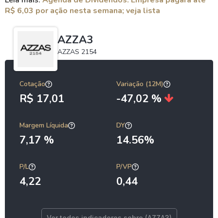
Leia mais:
Agenda de Dividendos: Empresa pagará até
R$ 6,03 por ação nesta semana; veja lista
AZZA3
AZZAS 2154
Cotação
Variação (12M)
R$ 17,01
-47,02 %
Margem Líquida
DY
7,17 %
14.56%
P/L
P/VP
4,22
0,44
Ver todos indicadores sobre (AZZA3)