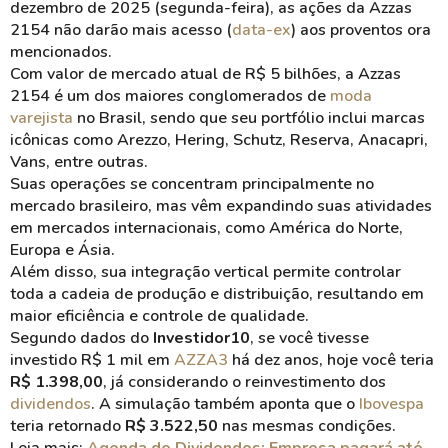
dezembro de 2025 (segunda-feira), as ações da Azzas
2154 não darão mais acesso (
data-ex
) aos proventos ora
mencionados.
Com valor de mercado atual de R$ 5 bilhões, a Azzas
2154 é um dos maiores conglomerados de
moda
varejista
no Brasil, sendo que seu portfólio inclui marcas
icônicas como Arezzo, Hering, Schutz, Reserva, Anacapri,
Vans, entre outras.
Suas operações se concentram principalmente no
mercado brasileiro, mas vêm expandindo suas atividades
em mercados internacionais, como América do Norte,
Europa e Ásia.
Além disso, sua integração vertical permite controlar
toda a cadeia de produção e distribuição, resultando em
maior eficiência e controle de qualidade.
Segundo dados do
Investidor10
, se você tivesse
investido R$ 1 mil em
AZZA3
há dez anos, hoje você teria
R$ 1.398,00
, já considerando o reinvestimento dos
dividendos
. A simulação também aponta que o
Ibovespa
teria retornado
R$ 3.522,50
nas mesmas condições.