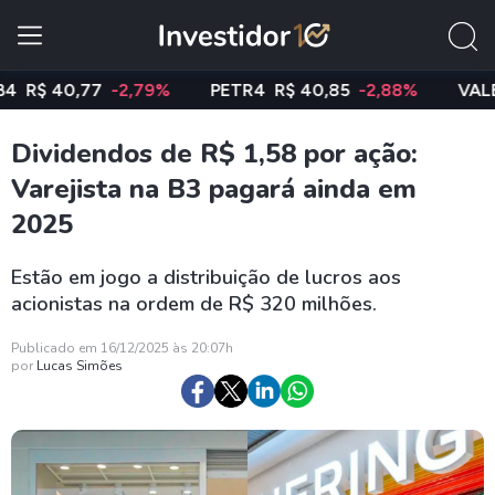
 40,77
-2,79%
PETR4
R$ 40,85
-2,88%
VALE3
R$
Dividendos de R$ 1,58 por ação:
Varejista na B3 pagará ainda em
2025
Estão em jogo a distribuição de lucros aos
acionistas na ordem de R$ 320 milhões.
Publicado em 16/12/2025 às 20:07h
por
Lucas Simões