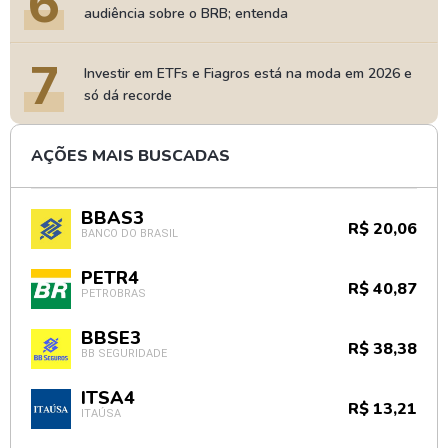
6
audiência sobre o BRB; entenda
7
Investir em ETFs e Fiagros está na moda em 2026 e
só dá recorde
AÇÕES MAIS BUSCADAS
BBAS3
R$ 20,06
BANCO DO BRASIL
PETR4
R$ 40,87
PETROBRAS
BBSE3
R$ 38,38
BB SEGURIDADE
ITSA4
R$ 13,21
ITAÚSA