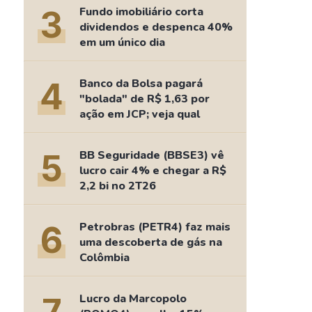
Comparador de Ativos
3
Fundo imobiliário corta
As Ações Mais Buscadas
dividendos e despenca 40%
em um único dia
Guia do Iniciante
4
Banco da Bolsa pagará
"bolada" de R$ 1,63 por
ação em JCP; veja qual
5
BB Seguridade (BBSE3) vê
lucro cair 4% e chegar a R$
2,2 bi no 2T26
6
Petrobras (PETR4) faz mais
uma descoberta de gás na
Colômbia
Lucro da Marcopolo