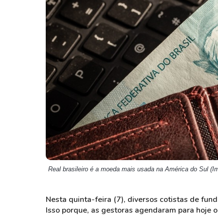
Weg
XPLG11
Klabin
KNRI11
Petrobrás
KNCR11
Ver todos
Ver todos
Real brasileiro é a moeda mais usada na América do Sul (I
Nesta quinta-feira (7), diversos cotistas de fun
Isso porque, as gestoras agendaram para hoje 