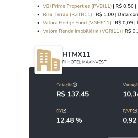
VBI Prime Properties (PVBI11)
| R$ 0,50 
Riza Terrax (RZTR11)
| R$ 1,00 | Data c
Valora Hedge Fund (VGHF11)
| R$ 0,09 
Valora Renda Imobiliária (VGRI11)
| R$ 0
HTMX11
FII HOTEL MAXINVEST
Cotação
Variaçã
R$ 137,45
10,
DY
P/VP
12,48 %
0,92