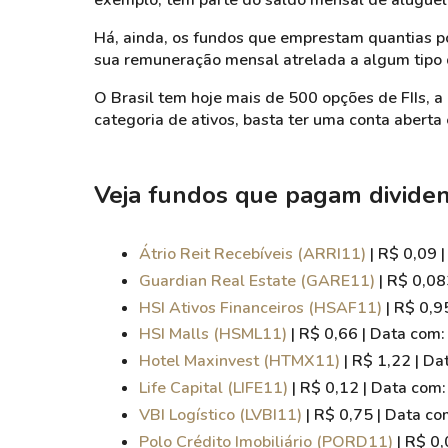
exemplo, têm parte do saldo mensal de aluguel 
Há, ainda, os fundos que emprestam quantias por
sua remuneração mensal atrelada a algum tipo 
O Brasil tem hoje mais de 500 opções de FIIs, a 
categoria de ativos, basta ter uma conta aberta
Veja fundos que pagam dividen
Átrio Reit Recebíveis (ARRI11)
| R$ 0,09 
Guardian Real Estate (GARE11)
| R$ 0,08
HSI Ativos Financeiros (HSAF11)
| R$ 0,9
HSI Malls (HSML11)
| R$ 0,66 | Data com
Hotel Maxinvest (HTMX11)
| R$ 1,22 | D
Life Capital (LIFE11)
| R$ 0,12 | Data com
VBI Logístico (LVBI11)
| R$ 0,75 | Data c
Polo Crédito Imobiliário (PORD11)
| R$ 0