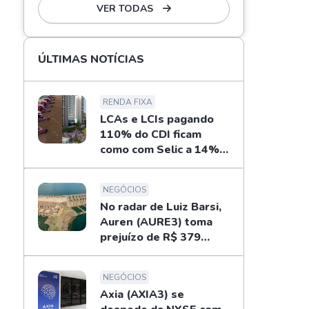
VER TODAS
ÚLTIMAS NOTÍCIAS
RENDA FIXA
LCAs e LCIs pagando
110% do CDI ficam
como com Selic a 14%
ao ano? Fizemos as
contas
NEGÓCIOS
No radar de Luiz Barsi,
Auren (AURE3) toma
prejuízo de R$ 379
milhões no 2T26
NEGÓCIOS
Axia (AXIA3) se