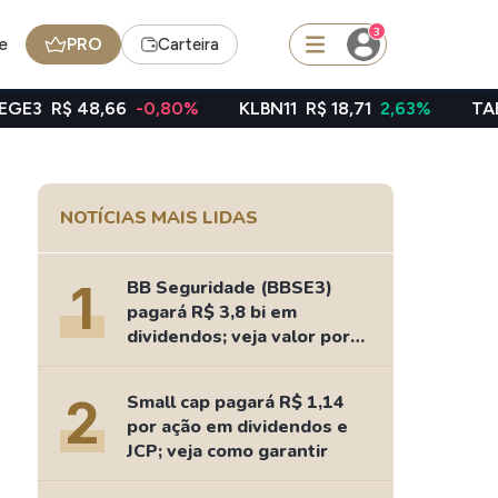
3
e
PRO
Carteira
6
-0,80%
KLBN11
R$ 18,71
2,63%
TAEE11
R$ 40,06
squisar
NOTÍCIAS MAIS LIDAS
BDR
de
SpaceX
1
BB Seguridade (BBSE3)
pagará R$ 3,8 bi em
dividendos; veja valor por
ação
edas
Ideias
2
Small cap pagará R$ 1,14
Agenda de Dividendos
por ação em dividendos e
Radar do Dividendo Inteligente
JCP; veja como garantir
oin - BNB
Carteiras Recomendadas