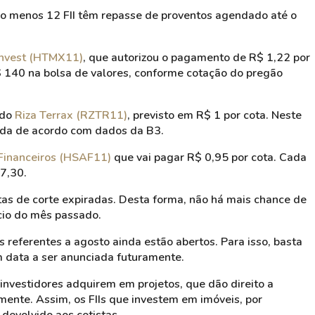
o menos 12 FII têm repasse de proventos agendado até o
invest (HTMX11)
, que autorizou o pagamento de R$ 1,22 por
R$ 140 na bolsa de valores, conforme cotação do pregão
 do
Riza Terrax (RZTR11)
, previsto em R$ 1 por cota. Neste
inda de acordo com dados da B3.
 Financeiros (HSAF11)
que vai pagar R$ 0,95 por cota. Cada
77,30.
as de corte expiradas. Desta forma, não há mais chance de
cio do mês passado.
s referentes a agosto ainda estão abertos. Para isso, basta
 em data a ser anunciada futuramente.
 investidores adquirem em projetos, que dão direito a
ente. Assim, os FIIs que investem em imóveis, por