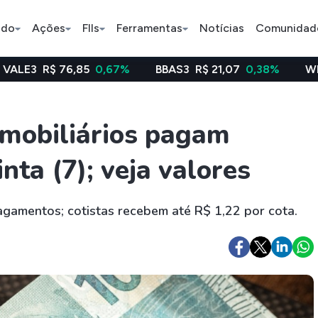
ado
Ações
FIIs
Ferramentas
Notícias
Comunidad
85
0,67%
BBAS3
R$ 21,07
0,38%
WEGE3
R$ 48,6
Pe
imobiliários pagam
nta (7); veja valores
Índice
Ação
Ação
Selic
BB Seguridade
Bradsaú
amentos; cotistas recebem até R$ 1,22 por cota.
ETFs
Stocks
Criptomo
BOVA11
Tesla
Bitcoin
IVVB11
Apple
Ethereum
SMAL11
Amazon
Binance C