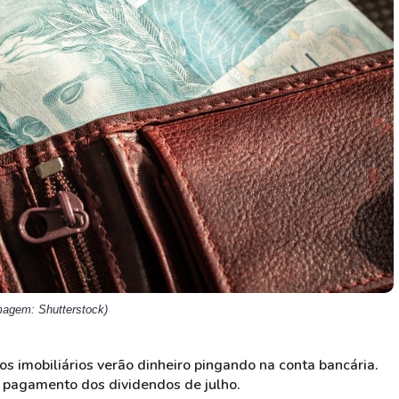
HASH11
Google
Dogecoin
GOLD11
Meta
Solana
XINA11
Coca-Cola
Cardano
Ver todos
Ver todos
Ver todos
magem: Shutterstock)
dos imobiliários verão dinheiro pingando na conta bancária.
o pagamento dos dividendos de julho.