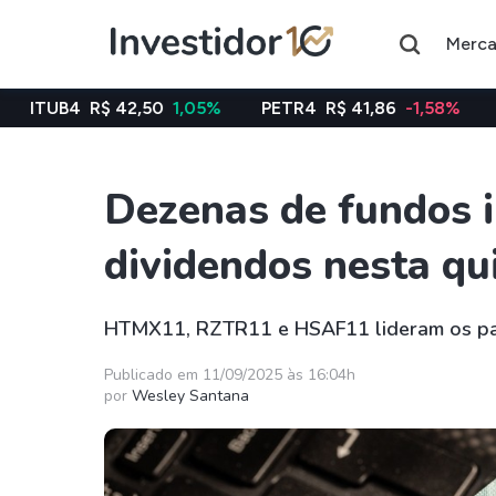
Merc
42,50
1,05%
PETR4
R$ 41,86
-1,58%
VALE3
R$ 76,
Dezenas de fundos 
Assuntos do momento
dividendos nesta qui
Índice
Commodity
Ibovespa
Petróleo
HTMX11, RZTR11 e HSAF11 lideram os pag
Ações
FIIs
Publicado em 11/09/2025 às 16:04h
por
Wesley Santana
Taesa
XPML11
Itausa
RECR11
Ambev
HGLG11