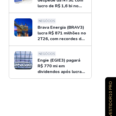
despede da NYSE com
lucro de R$ 1,6 bi no
2T26; entenda
NEGÓCIOS
Brava Energia (BRAV3)
lucra R$ 871 milhões no
2T26, com recordes do
ouro negro
NEGÓCIOS
Engie (EGIE3) pagará
R$ 770 mi em
dividendos após lucrar
R$ 694 mi no 2T26
INVESTIDOR10 PRO