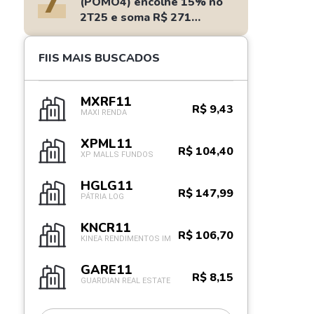
7
(POMO4) encolhe 15% no
2T25 e soma R$ 271
milhões
FIIS MAIS BUSCADOS
MXRF11
R$ 9,43
MAXI RENDA
XPML11
R$ 104,40
XP MALLS FUNDOS
HGLG11
R$ 147,99
PÁTRIA LOG
KNCR11
R$ 106,70
KINEA RENDIMENTOS IM
GARE11
R$ 8,15
GUARDIAN REAL ESTATE