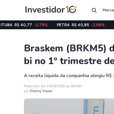
Merc
,77
-2,79%
PETR4
R$ 40,85
-2,88%
VALE3
R$ 74
Braskem (BRKM5) du
Assuntos do momento
bi no 1º trimestre d
Índice
Ação
Ibovespa
Petrobras
A receita líquida da companhia atingiu R$ 
Ações
FIIs
Publicado em 14/05/2026 às 09:04h
por
Elanny Vlaxio
Taesa
XPML11
Itausa
RECR11
Ambev
HGLG11