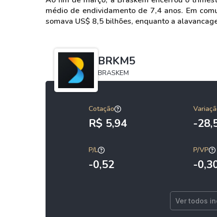
Ao fim de março, a Braskem encerrou o trimest
médio de endividamento de 7,4 anos. Em comun
somava US$ 8,5 bilhões, enquanto a alavancage
BRKM5
BRASKEM
Cotação
Variaçã
R$ 5,94
-28
P/L
P/VP
-0,52
-0,3
Ver todos i