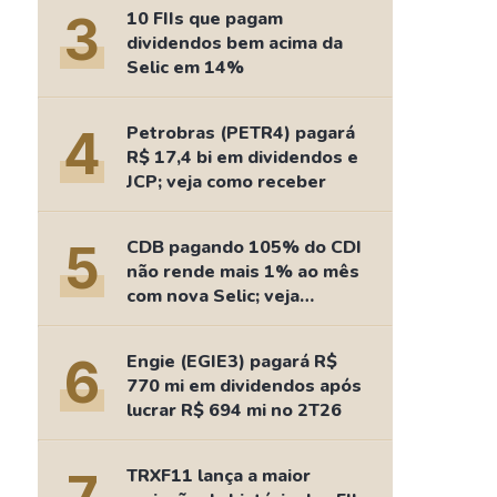
Comparador de Ativos
3
10 FIIs que pagam
As Ações Mais Buscadas
dividendos bem acima da
Selic em 14%
Guia do Iniciante
4
Petrobras (PETR4) pagará
R$ 17,4 bi em dividendos e
JCP; veja como receber
5
CDB pagando 105% do CDI
não rende mais 1% ao mês
com nova Selic; veja
retorno
6
Engie (EGIE3) pagará R$
770 mi em dividendos após
lucrar R$ 694 mi no 2T26
TRXF11 lança a maior