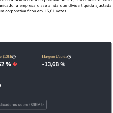
re com dívida bruta corporativa de US$ 9,4 bilhões e prazo
icado, a empresa disse ainda que dívida líquida ajustada
m corporativa ficou em 16,81 vezes.
o (12M)
Margem Líquida
,52 %
-13,68 %
0
ndicadores sobre (BRKM5)