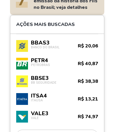
7
emissão da história dos FIIs
no Brasil; veja detalhes
AÇÕES MAIS BUSCADAS
BBAS3
R$ 20,06
BANCO DO BRASIL
PETR4
R$ 40,87
PETROBRAS
BBSE3
R$ 38,38
BB SEGURIDADE
ITSA4
R$ 13,21
ITAÚSA
VALE3
R$ 74,97
VALE