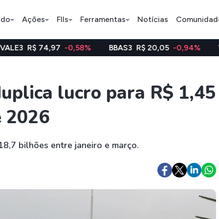
ado
Ações
FIIs
Ferramentas
Notícias
Comunidad
,97
-0,58%
BBAS3
R$ 20,05
-0,94%
WEGE3
R$ 4
Pe
plica lucro para R$ 1,45
e 2026
Ação
BDR
FII
Bradesco
JBS
TRXF11
18,7 bilhões entre janeiro e março.
ETFs
Stocks
Criptomo
BOVA11
Tesla
Bitcoin
IVVB11
Apple
Ethereum
SMAL11
Amazon
Binance C