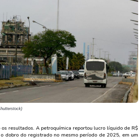
HASH11
Google
Dogecoin
GOLD11
Meta
Solana
XINA11
Coca-Cola
Cardano
Ver todos
Ver todos
Ver todos
hutterstock)
s resultados. A petroquímica reportou lucro líquido de R$
e o dobro do registrado no mesmo período de 2025, em um