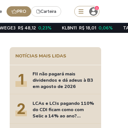
3
e
PRO
Carteira
8,12
0,23%
KLBN11
R$ 18,01
0,06%
TAEE11
R$ 39,
squisar
NOTÍCIAS MAIS LIDAS
Ferramenta
Dividendos
1
FII não pagará mais
dividendos e dá adeus à B3
em agosto de 2026
edas
Ideias
2
LCAs e LCIs pagando 110%
Agenda de Dividendos
do CDI ficam como com
Radar do Dividendo Inteligente
Selic a 14% ao ano?
oin - BNB
Carteiras Recomendadas
Fizemos as contas