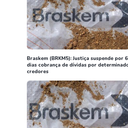
Braskem (BRKM5): Justiça suspende por 6
dias cobrança de dívidas por determinad
credores