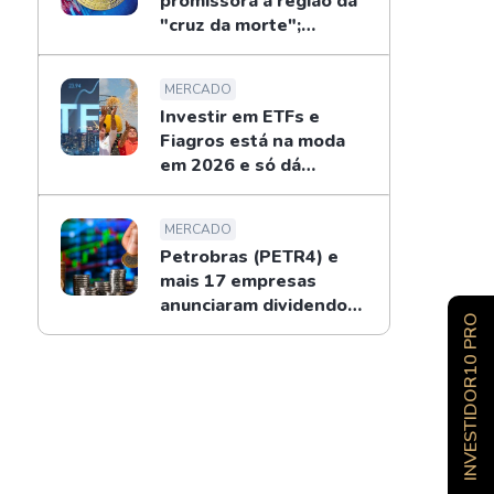
promissora à região da
"cruz da morte";
entenda
MERCADO
Investir em ETFs e
Fiagros está na moda
em 2026 e só dá
recorde
MERCADO
Petrobras (PETR4) e
mais 17 empresas
anunciaram dividendos
INVESTIDOR10 PRO
na semana; confira