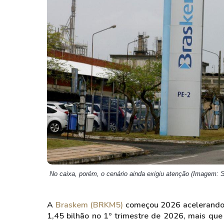
Weg
XPLG11
Klabin
KNRI11
Petrobrás
KNCR11
Ver todos
Ver todos
No caixa, porém, o cenário ainda exigiu atenção (Imagem: S
A
Braskem (BRKM5)
começou 2026 acelerando o
1,45 bilhão no 1º trimestre de 2026, mais qu