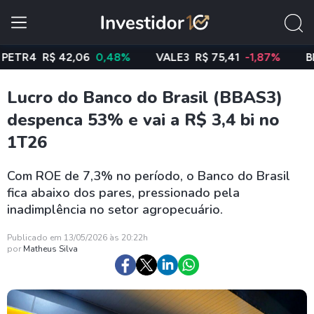
R$ 42,06
0,48%
VALE3
R$ 75,41
-1,87%
BBAS3
R
Lucro do Banco do Brasil (BBAS3)
despenca 53% e vai a R$ 3,4 bi no
1T26
Com ROE de 7,3% no período, o Banco do Brasil
fica abaixo dos pares, pressionado pela
inadimplência no setor agropecuário.
Publicado em 13/05/2026 às 20:22h
por
Matheus Silva