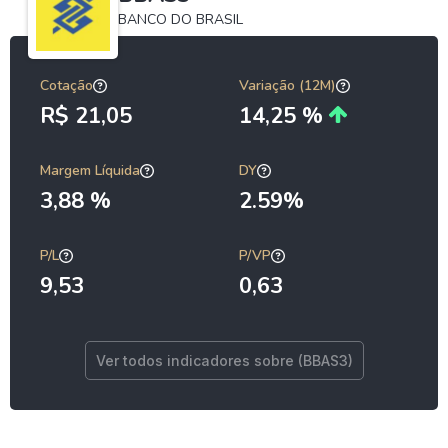
BANCO DO BRASIL
Cotação
Variação (12M)
R$ 21,05
14,25 %
Margem Líquida
DY
3,88 %
2.59%
P/L
P/VP
9,53
0,63
Ver todos indicadores sobre (BBAS3)