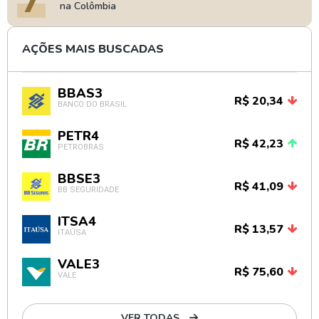
na Colômbia
AÇÕES MAIS BUSCADAS
BBAS3
R$ 20,34
BANCO DO BRASIL
PETR4
R$ 42,23
PETROBRAS
BBSE3
R$ 41,09
BB SEGURIDADE
ITSA4
R$ 13,57
ITAÚSA
VALE3
R$ 75,60
VALE
VER TODAS