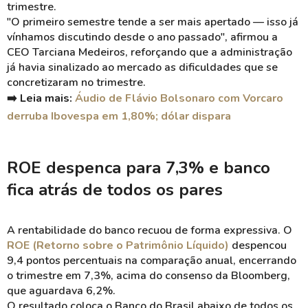
trimestre.
"O primeiro semestre tende a ser mais apertado — isso já
vínhamos discutindo desde o ano passado", afirmou a
CEO Tarciana Medeiros, reforçando que a administração
já havia sinalizado ao mercado as dificuldades que se
concretizaram no trimestre.
➡️ Leia mais:
Áudio de Flávio Bolsonaro com Vorcaro
derruba Ibovespa em 1,80%; dólar dispara
ROE despenca para 7,3% e banco
fica atrás de todos os pares
A rentabilidade do banco recuou de forma expressiva. O
ROE (Retorno sobre o Patrimônio Líquido)
despencou
9,4 pontos percentuais na comparação anual, encerrando
o trimestre em 7,3%, acima do consenso da Bloomberg,
que aguardava 6,2%.
O resultado coloca o Banco do Brasil abaixo de todos os