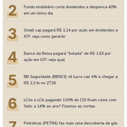
2
Fundo imobiliário corta dividendos e despenca 40%
em um único dia
3
Small cap pagará R$ 1,14 por ação em dividendos e
JCP; veja como garantir
4
Banco da Bolsa pagará "bolada" de R$ 1,63 por
ação em JCP; veja qual
5
BB Seguridade (BBSE3) vê lucro cair 4% e chegar a
R$ 2,2 bi no 2T26
6
LCAs e LCIs pagando 110% do CDI ficam como com
Selic a 14% ao ano? Fizemos as contas
7
Petrobras (PETR4) faz mais uma descoberta de gás