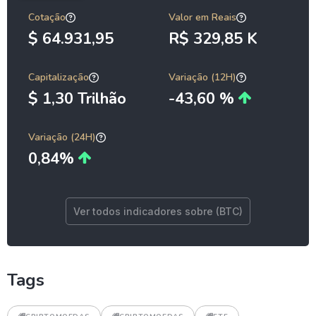
Cotação
Valor em Reais
$ 64.931,95
R$ 329,85 K
Capitalização
Variação (12H)
$ 1,30 Trilhão
-43,60 %
Variação (24H)
0,84%
Ver todos indicadores sobre (BTC)
Tags