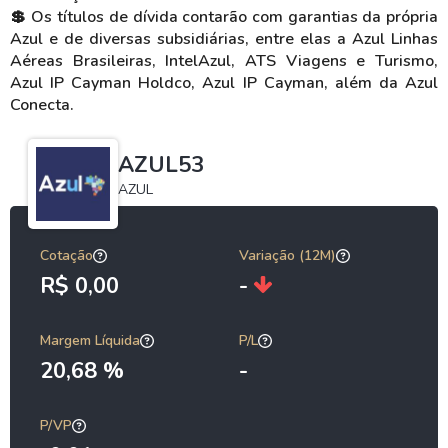
💲 Os títulos de dívida contarão com garantias da própria
Azul e de diversas subsidiárias, entre elas a Azul Linhas
Aéreas Brasileiras, IntelAzul, ATS Viagens e Turismo,
Azul IP Cayman Holdco, Azul IP Cayman, além da Azul
Conecta.
AZUL53
AZUL
Cotação
Variação (12M)
R$ 0,00
-
Margem Líquida
P/L
20,68 %
-
P/VP