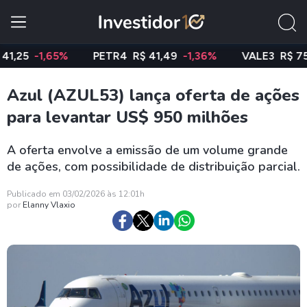
5
-1,65%
PETR4
R$ 41,49
-1,36%
VALE3
R$ 75,39
Azul (AZUL53) lança oferta de ações
para levantar US$ 950 milhões
A oferta envolve a emissão de um volume grande
de ações, com possibilidade de distribuição parcial.
Publicado em 03/02/2026 às 12:01h
por
Elanny Vlaxio