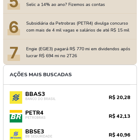
5
Selic a 14% ao ano? Fizemos as contas
6
Subsidiária da Petrobras (PETR4) divulga concurso
com mais de 4 mil vagas e salários de até R$ 15 mil
7
Engie (EGIE3) pagará R$ 770 mi em dividendos após
lucrar R$ 694 mi no 2T26
AÇÕES MAIS BUSCADAS
BBAS3
R$ 20,28
BANCO DO BRASIL
PETR4
R$ 42,13
PETROBRAS
BBSE3
R$ 40,96
BB SEGURIDADE