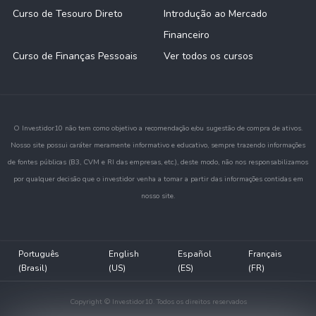
Curso de Tesouro Direto
Introdução ao Mercado
Financeiro
Curso de Finanças Pessoais
Ver todos os cursos
O Investidor10 não tem como objetivo a recomendação e/ou sugestão de compra de ativos.
Nosso site possui caráter meramente informativo e educativo, sempre trazendo informações
de fontes públicas (B3, CVM e RI das empresas, etc.), deste modo, não nos responsabilizamos
por qualquer decisão que o investidor venha a tomar a partir das informações contidas em
nosso site.
Português
English
Español
Français
(Brasil)
(US)
(ES)
(FR)
Copyright © Investidor10. Todos os direitos reservados