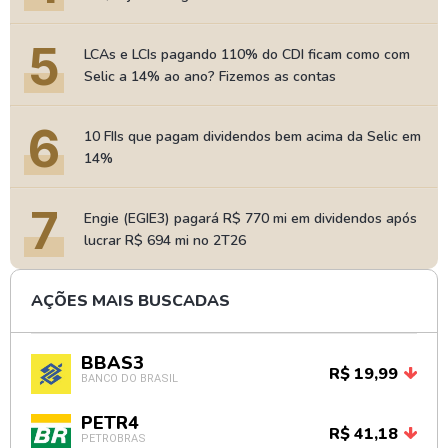
5
LCAs e LCIs pagando 110% do CDI ficam como com
Selic a 14% ao ano? Fizemos as contas
6
10 FIIs que pagam dividendos bem acima da Selic em
14%
7
Engie (EGIE3) pagará R$ 770 mi em dividendos após
lucrar R$ 694 mi no 2T26
AÇÕES MAIS BUSCADAS
BBAS3
R$ 19,99
BANCO DO BRASIL
PETR4
R$ 41,18
PETROBRAS