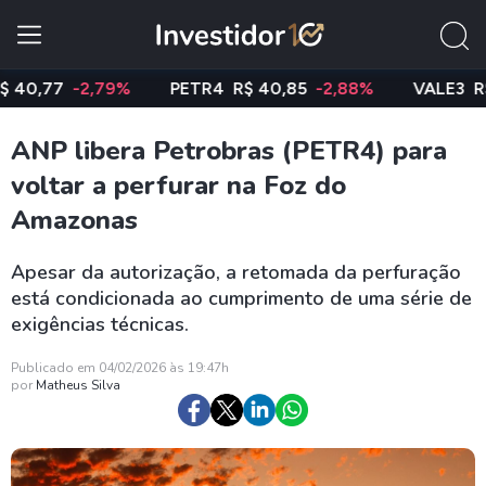
77
-2,79%
PETR4
R$ 40,85
-2,88%
VALE3
R$ 74,
ANP libera Petrobras (PETR4) para
voltar a perfurar na Foz do
Amazonas
Apesar da autorização, a retomada da perfuração
está condicionada ao cumprimento de uma série de
exigências técnicas.
Publicado em 04/02/2026 às 19:47h
por
Matheus Silva