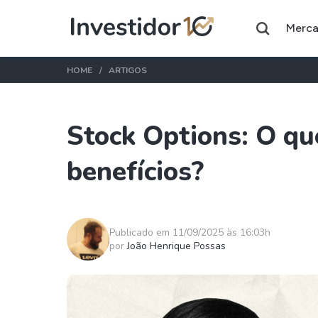
Merc
HOME
ARTIGOS
Stock Options: O qu
Assuntos do momento
benefícios?
Índice
Ação
Ibovespa
Petrobras
Ações
FIIs
Publicado em 11/09/2025 às 16:03h
por
João Henrique Possas
Taesa
XPML11
Itausa
RECR11
Ambev
HGLG11