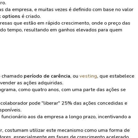
ro.
s da empresa, e muitas vezes é definido com base no valor
k options
é criado.
resas que estão em rápido crescimento, onde o preço das
go do tempo, resultando em ganhos elevados para quem
o chamado
período de carência
, ou
vesting
, que estabelece
 vender as ações adquiridas.
ograma, como quatro anos, com uma parte das ações se
o colaborador pode "liberar" 25% das ações concedidas e
sponíveis.
 funcionário aos da empresa a longo prazo, incentivando a
lar, costumam utilizar este mecanismo como uma forma de
ores, especialmente em fases de crescimento acelerado,