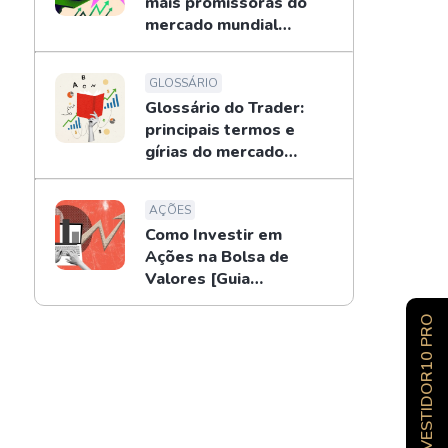
mais promissoras do
mercado mundial
[2026]
GLOSSÁRIO
Glossário do Trader:
principais termos e
gírias do mercado
financeiro
AÇÕES
Como Investir em
Ações na Bolsa de
Valores [Guia
Completo]
INVESTIDOR10 PRO