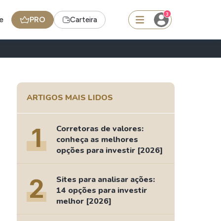
3
e
PRO
Carteira
squisar
ARTIGOS MAIS LIDOS
Ferramenta
Dividendos
1
Corretoras de valores:
conheça as melhores
opções para investir [2026]
edas
Ideias
Agenda de Dividendos
2
Sites para analisar ações:
14 opções para investir
Radar do Dividendo Inteligente
melhor [2026]
oin - BNB
Carteiras Recomendadas