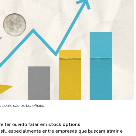
HASH11
Google
Dogecoin
GOLD11
Meta
Solana
XINA11
Coca-Cola
Cardano
Ver todos
Ver todos
Ver todos
 quais são os benefícios.
e ter ouvido falar em
stock options
.
sil, especialmente entre empresas que buscam atrair e