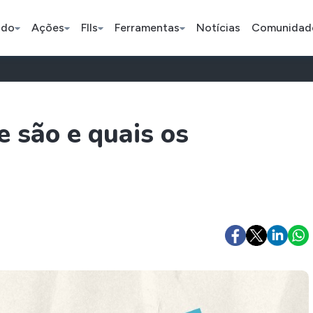
ado
Ações
FIIs
Ferramentas
Notícias
Comunidad
Pe
e são e quais os
Ação
BDR
FII
Bradesco
JBS
TRXF11
ETFs
Stocks
Criptomo
BOVA11
Tesla
Bitcoin
IVVB11
Apple
Ethereum
SMAL11
Amazon
Binance C