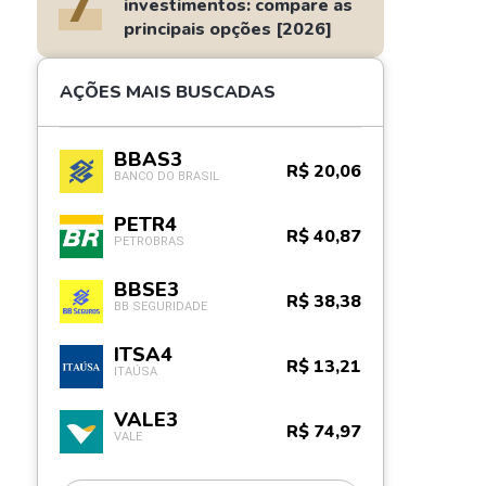
7
investimentos: compare as
principais opções [2026]
AÇÕES MAIS BUSCADAS
BBAS3
R$ 20,06
BANCO DO BRASIL
PETR4
R$ 40,87
PETROBRAS
BBSE3
R$ 38,38
BB SEGURIDADE
ITSA4
R$ 13,21
ITAÚSA
VALE3
R$ 74,97
VALE