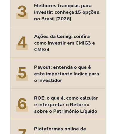
Comparador de Ativos
3
Melhores franquias para
As Ações Mais Buscadas
investir: conheça 15 opções
no Brasil [2026]
Guia do Iniciante
4
Ações da Cemig: confira
como investir em CMIG3 e
CMIG4
5
Payout: entenda o que é
este importante índice para
o investidor
6
ROE: o que é, como calcular
e interpretar o Retorno
sobre o Patrimônio Líquido
Plataformas online de