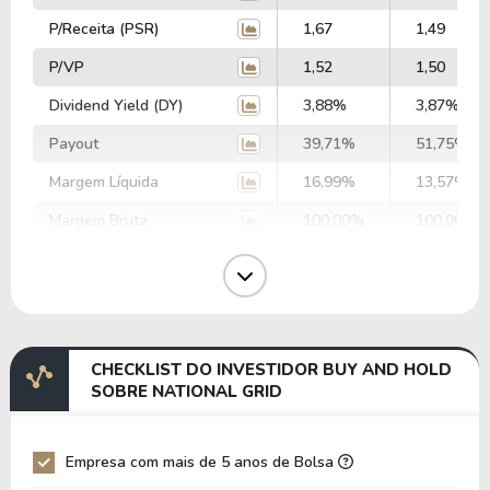
P/Receita (PSR)
1,67
1,49
P/VP
1,52
1,50
Dividend Yield (DY)
3,88%
3,87%
Payout
39,71%
51,75%
Margem Líquida
16,99%
13,57%
Margem Bruta
100,00%
100,00%
Margem Operacional
30,80%
26,45%
Margem EBIT
38,80%
37,20%
Margem EBITDA
49,58%
50,84%
CHECKLIST DO INVESTIDOR BUY AND HOLD
EV/EBITDA
18,80
18,12
SOBRE NATIONAL GRID
EV/EBIT
24,03
24,76
P/EBITDA
3,76
3,87
Empresa com mais de 5 anos de Bolsa
P/EBIT
5,34
5,58