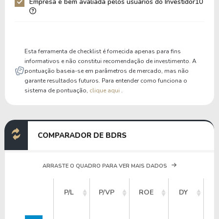
Empresa é bem avaliada pelos usuários do Investidor10
Liquidez Corrente
0,76
1,35
P/Cap Giro
-25,84
16,36
P/Ativo Circ Líq
-0,97
-1,11
Esta ferramenta de checklist é fornecida apenas para fins
informativos e não constitui recomendação de investimento. A
pontuação baseia-se em parâmetros de mercado, mas não
garante resultados futuros. Para entender como funciona o
sistema de pontuação,
clique aqui
.
COMPARADOR DE BDRS
ARRASTE O QUADRO PARA VER MAIS DADOS
V
P/L
P/VP
ROE
DY
M