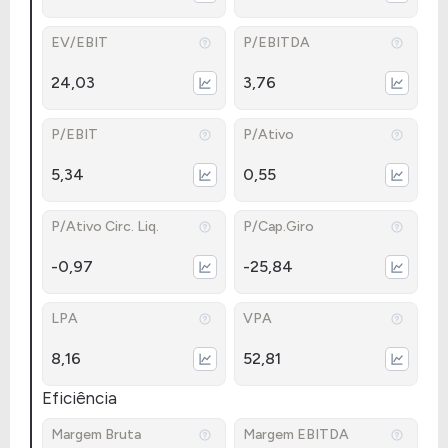
EV/EBIT
P/EBITDA
24,03
3,76
P/EBIT
P/Ativo
5,34
0,55
P/Ativo Circ. Liq.
P/Cap.Giro
-0,97
-25,84
LPA
VPA
8,16
52,81
Eficiência
Margem Bruta
Margem EBITDA