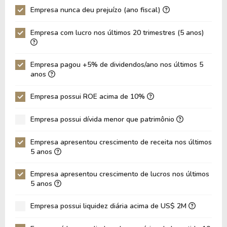
Empresa nunca deu prejuízo (ano fiscal)
P/Ativo
0,55
0,53
Empresa com lucro nos últimos 20 trimestres (5 anos)
VPA
52,81
49,97
LPA
8,16
6,79
Empresa pagou +5% de dividendos/ano nos últimos 5
Giro de Ativos
0,10
0,10
anos
ROE
15,45%
13,59%
Empresa possui ROE acima de 10%
ROIC
6,18%
6,69%
Empresa possui dívida menor que patrimônio
ROA
5,61%
4,82%
Dívida Líquida / Patrimônio
1,00
0,93
Empresa apresentou crescimento de receita nos últimos
5 anos
Dívida Líquida / EBITDA
7,46
6,65
Empresa apresentou crescimento de lucros nos últimos
Dívida Líquida / EBIT
9,53
9,09
5 anos
Dívida Bruta / Patrimônio
1,07
1,11
Empresa possui liquidez diária acima de US$ 2M
Patrimônio / Ativos
0,36
0,35