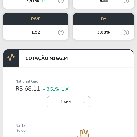
9,83
3,51%
P/VP
DY
1,52
3,88%
COTAÇÃO N1GG34
National Grid
R$ 68,11
+ 3,51%
(1 A)
1 ano