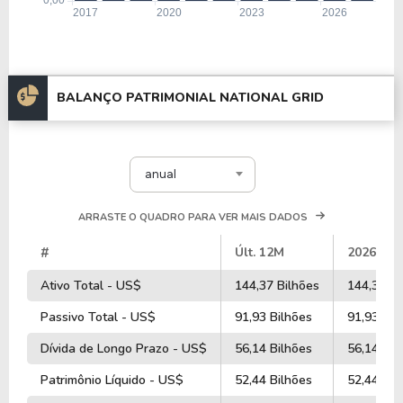
BALANÇO PATRIMONIAL NATIONAL GRID
anual
ARRASTE O QUADRO PARA VER MAIS DADOS
#
Últ. 12M
2026
Ativo Total - US$
144,37 Bilhões
144,37 Bi
Passivo Total - US$
91,93 Bilhões
91,93 Bil
Dívida de Longo Prazo - US$
56,14 Bilhões
56,14 Bil
Patrimônio Líquido - US$
52,44 Bilhões
52,44 Bil