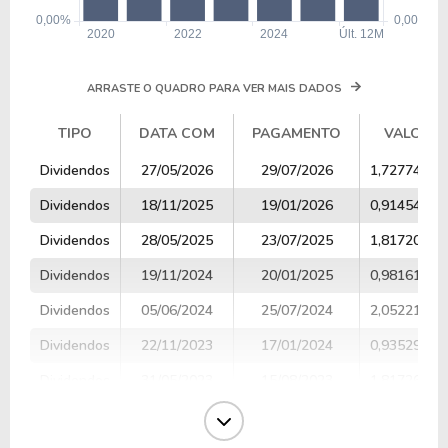
ARRASTE O QUADRO PARA VER MAIS DADOS
TIPO
DATA COM
PAGAMENTO
VALOR
TIPO
DATA COM
PAGAMENTO
VALOR
Dividendos
27/05/2026
29/07/2026
1,72774593
Dividendos
18/11/2025
19/01/2026
0,91454425
Dividendos
28/05/2025
23/07/2025
1,81720224
Dividendos
19/11/2024
20/01/2025
0,98161355
Dividendos
05/06/2024
25/07/2024
2,05221187
Dividendos
22/11/2023
17/01/2024
0,93529318
Dividendos
31/05/2023
15/08/2023
1,81726252
Dividendos
22/11/2022
17/01/2023
0,84440928