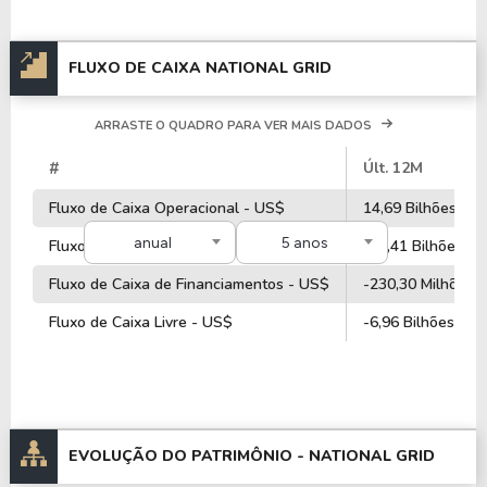
A empresa é negociada no Brasil através do BDR
FLUXO DE CAIXA NATIONAL GRID
N1GG34
, ou pode ser adquirida no exterior através
do ticker
NGG
.
ARRASTE O QUADRO PARA VER MAIS DADOS
#
Últ. 12M
Fluxo de Caixa Operacional - US$
14,69 Bilhões
anual
5 anos
Fluxo de Caixa de Investimentos - US$
-19,41 Bilhões
Fluxo de Caixa de Financiamentos - US$
-230,30 Milhões
Fluxo de Caixa Livre - US$
-6,96 Bilhões
EVOLUÇÃO DO PATRIMÔNIO -
NATIONAL GRID