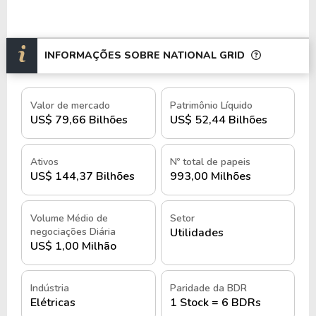
Dessa forma, a empresa também possui
subsidiárias que atuam em áreas como energia
INFORMAÇÕES SOBRE NATIONAL GRID
renovável e consultoria em eficiência energética,
com um total de 23.000 funcionários, sendo
responsável por atender milhões de consumidores
Valor de mercado
Patrimônio Líquido
residenciais, comerciais e industriais.
US$ 79,66 Bilhões
US$ 52,44 Bilhões
Suas operações incluem uma ampla rede de
distribuição que cobre áreas urbanas e rurais nos
Ativos
Nº total de papeis
US$ 144,37 Bilhões
993,00 Milhões
países onde atua, com uma estrutura operacional
composta por redes de transmissão de alta tensão,
sistemas de distribuição local e centros de controle
Volume Médio de
Setor
negociações Diária
Utilidades
de energia.
US$ 1,00 Milhão
no exterior, por meio
A empresa é negociada
da
(Bolsa de Valores de Nova York) sob o
NYSE
Indústria
Paridade da BDR
Elétricas
1 Stock = 6 BDRs
ticker NGG
, sendo possível adquirir suas ações