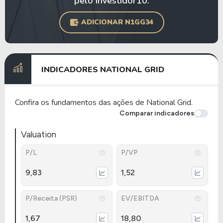
pelo Investidor10.
ADICIONAR N1GG34
INDICADORES NATIONAL GRID
Confira os fundamentos das ações de National Grid.
Comparar indicadores
Valuation
P/L
P/VP
9,83
1,52
P/Receita (PSR)
EV/EBITDA
1,67
18,80