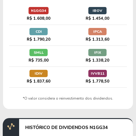
29,83
1,37
4,58%
1,91%
U
N1GG34
IBOV
S1RE34
R$ 1.608,00
R$ 1.454,00
CDI
IPCA
21,99
2,43
11,06%
2,07%
U
R$ 1.790,20
R$ 1.313,60
A1EN34
SMLL
IFIX
R$ 735,00
R$ 1.338,20
25,58
1,92
7,52%
3,31%
U
F1EC34
IDIV
IVVB11
R$ 1.837,60
R$ 1.778,50
21,83
1,77
8,12%
2,11%
U
*O valor considera o reinvestimento dos dividendos.
P1PL34
22,15
1,79
8,06%
1,86%
U
HISTÓRICO DE DIVIDENDOS N1GG34
N1IS34