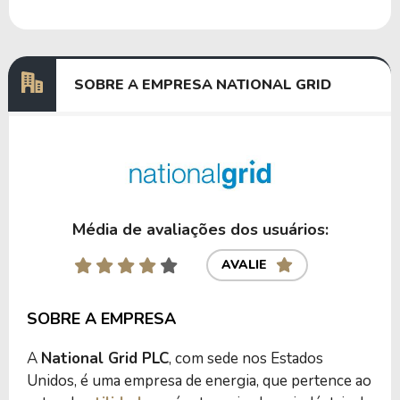
Dividendos
02/06/2022
23/08/2022
1,72820937
Dividendos
01/12/2021
26/01/2022
1,00073692
SOBRE A EMPRESA NATIONAL GRID
Anterior
Próxima
Média de avaliações dos usuários:
AVALIE
SOBRE A EMPRESA
A
National Grid PLC
, com sede nos Estados
Unidos, é uma empresa de energia, que pertence ao