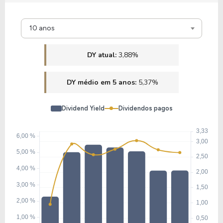
19,47
2,20
11,31%
1,93%
U
10 anos
A1EE34
DY atual:
3,88%
21,85
1,89
8,64%
2,25%
U
DY médio em 5 anos:
5,37%
E1VR34
Dividend Yield
Dividendos pagos