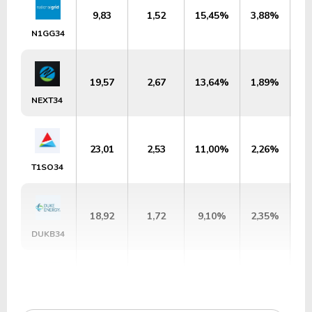
9,83
1,52
15,45%
3,88%
U
N1GG34
19,57
2,67
13,64%
1,89%
U
NEXT34
23,01
2,53
11,00%
2,26%
U
T1SO34
18,92
1,72
9,10%
2,35%
U
DUKB34
21,03
2,44
11,62%
2,21%
U
W1EC34