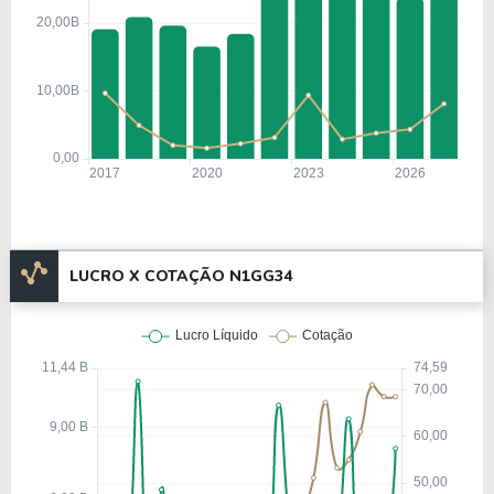
primeiras conquistas, a criação de um sistema
integrado de transmissão de energia elétrica,
visando maior confiabilidade no fornecimento para
consumidores residenciais e industriais.
A partir dos anos 2000, a National Grid iniciou um
processo de expansão internacional, focado
principalmente em operações nos Estados Unidos,
com destaque para o nordeste do país.
Essa estratégia permitiu à empresa diversificar suas
LUCRO X COTAÇÃO N1GG34
fontes de receita e ampliar sua presença em
mercados estratégicos. Além disso, novos serviços,
como a distribuição de gás natural, foram
incorporados ao portfólio, fortalecendo sua
posição no setor de utilidades.
Um marco histórico relevante foi o oferta pública
da empresa em 1995, que
inicial (
IPO
)