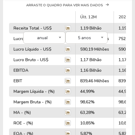
ARRASTE O QUADRO PARA VER MAIS DADOS
#
Últ. 12M
2025
Receita Total - US$
1,19 Bilhão
1,19 Bil
anual
5 anos
Lucro Operacional - US$
752,95 Milhões
752,95 M
Lucro Líquido - US$
590,19 Milhões
590,19 M
Lucro Bruto - US$
1,17 Bilhão
1,17 Bil
EBITDA
1,16 Bilhão
1,16 Bil
EBIT
839,46 Milhões
839,46 M
Margem Líquida - (%)
44,99%
44,99%
Margem Bruta - (%)
98,62%
98,62%
MA - (%)
63,28%
63,28%
ROE - (%)
10,85%
10,85%
EOA - (%)
5,87%
5,87%