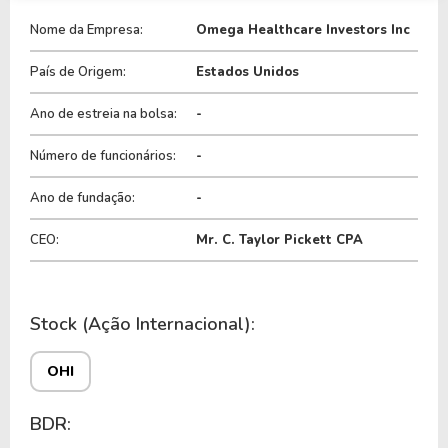
A empresa é negociada no Brasil através do BDR
Nome da Empresa:
Omega Healthcare Investors Inc
O2HI34
, ou pode ser adquirida no exterior através
do ticker
OHI
.
País de Origem:
Estados Unidos
Ano de estreia na bolsa:
-
Número de funcionários:
-
Ano de fundação:
-
CEO:
Mr. C. Taylor Pickett CPA
Stock (Ação Internacional):
OHI
BDR: