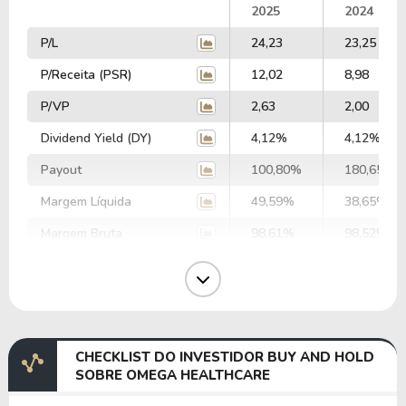
2025
2024
P/L
24,23
23,25
P/Receita (PSR)
12,02
8,98
P/VP
2,63
2,00
Dividend Yield (DY)
4,12%
4,12%
Payout
100,80%
180,65%
Margem Líquida
49,59%
38,65%
Margem Bruta
98,61%
98,52%
Margem Operacional
63,27%
62,74%
Margem EBIT
69,87%
62,25%
Margem EBITDA
95,79%
90,40%
CHECKLIST DO INVESTIDOR BUY AND HOLD
EV/EBITDA
59,81
69,55
SOBRE OMEGA HEALTHCARE
EV/EBIT
82,00
100,98