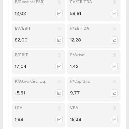
P/Receita (PSR)
EV/EBITDA
12,02
59,81
EV/EBIT
P/EBITDA
82,00
12,28
P/EBIT
P/Ativo
17,04
1,42
P/Ativo Circ. Liq.
P/Cap.Giro
-5,61
9,77
LPA
VPA
1,99
18,38