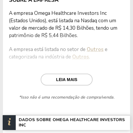
A empresa Omega Healthcare Investors Inc
(Estados Unidos), está listada na Nasdaq com um
valor de mercado de R$ 14,30 Bilhões, tendo um
patrimônio de R$ 5,44 Bilhões.
A empresa está listada no setor de
Outros
e
categorizada na indústria de
Outros
.
Nos últimos 12 meses a empresa teve um
faturamento de R$ 1,19 Bilhão, que gerou um lucro
LEIA MAIS
no valor de R$ 590,19 Milhões.
*Isso não é uma recomendação de compra/venda.
Quanto aos seus principais indicadores, a empresa
possui um P/L de 24,23, um P/VP de 2,63 e nos
últimos 12 meses o dividend yeld da OHI ficou em
DADOS SOBRE OMEGA HEALTHCARE INVESTORS
4,16%.
INC