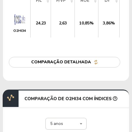
P/L
P/VP
ROE
DY
ME
24,23
2,63
10,85%
3,86%
US
O2HI34
COMPARAÇÃO DETALHADA
COMPARAÇÃO DE O2HI34 COM ÍNDICES
5 anos