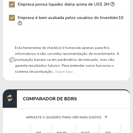
Empresa possui liquidez diária acima de US$ 2M
Patrimônio / Ativos
0,54
0,48
Empresa é bem avaliada pelos usuários do Investidor10
Liquidez Corrente
3,46
8,03
P/Cap Giro
9,77
5,73
P/Ativo Circ Líq
-5,61
-5,23
Esta ferramenta de checklist é fornecida apenas para fins
informativos e não constitui recomendação de investimento. A
pontuação baseia-se em parâmetros de mercado, mas não
garante resultados futuros. Para entender como funciona o
sistema de pontuação,
clique aqui
.
COMPARADOR DE BDRS
ARRASTE O QUADRO PARA VER MAIS DADOS
VA