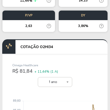
24,23
11,44%
P/VP
DY
2,63
3,86%
COTAÇÃO O2HI34
Omega Healthcare
R$ 81,84
+ 11,44%
(1 A)
1 ano