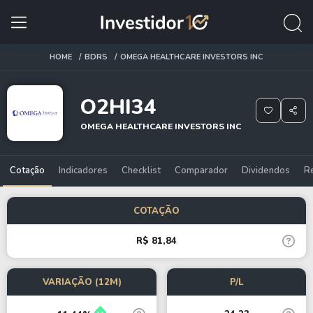
HOME
BDRS
OMEGA HEALTHCARE INVESTORS INC
O2HI34
OMEGA HEALTHCARE INVESTORS INC
Cotação
Indicadores
Checklist
Comparador
Dividendos
R
COTAÇÃO
R$ 81,84
VARIAÇÃO (12M)
P/L