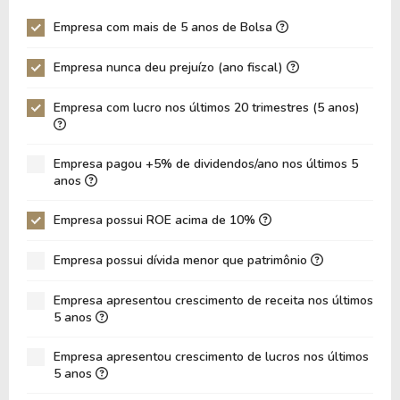
P/EBITDA
12,28
9,97
Empresa com mais de 5 anos de Bolsa
P/EBIT
17,04
14,70
Empresa nunca deu prejuízo (ano fiscal)
P/Ativo
1,42
0,95
Empresa com lucro nos últimos 20 trimestres (5 anos)
VPA
18,38
17,27
LPA
1,99
1,48
Empresa pagou +5% de dividendos/ano nos últimos 5
Giro de Ativos
0,03
0,03
anos
ROE
10,85%
8,59%
Empresa possui ROE acima de 10%
ROIC
8,31%
7,61%
Empresa possui dívida menor que patrimônio
ROA
5,87%
4,11%
Dívida Líquida / Patrimônio
0,73
0,91
Empresa apresentou crescimento de receita nos últimos
5 anos
Dívida Líquida / EBITDA
13,04
17,11
Empresa apresentou crescimento de lucros nos últimos
Dívida Líquida / EBIT
17,88
24,85
5 anos
Dívida Bruta / Patrimônio
0,74
1,02