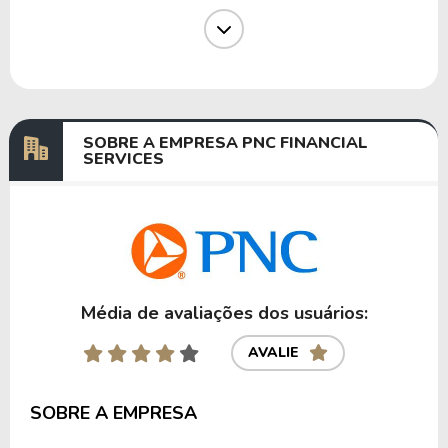
Dividendos
14/10/2024
11/11/2024
2,96813084
Dividendos
11/07/2024
09/08/2024
3,06697115
Dividendos
11/04/2024
09/05/2024
2,65903846
SOBRE A EMPRESA PNC FINANCIAL
SERVICES
Anterior
Próxima
Média de avaliações dos usuários:
AVALIE
SOBRE A EMPRESA