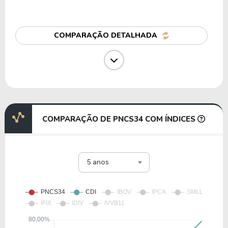
16,37
1,85
11,31%
3,48%
H1SB34
COMPARAÇÃO DETALHADA
12,62
1,05
8,32%
1,26%
CTGP34
12,71
1,67
13,16%
4,55%
INGG34
COMPARAÇÃO DE PNCS34 COM ÍNDICES
11,26
1,59
14,14%
1,35%
5 anos
BCSA34
11,59
1,44
12,40%
1,84%
WFCO34