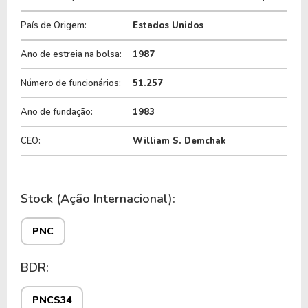
PNCS34
, ou pode ser adquirida no exterior através
País de Origem:
Estados Unidos
do ticker
PNC
.
Ano de estreia na bolsa:
1987
Número de funcionários:
51.257
Ano de fundação:
1983
CEO:
William S. Demchak
Stock (Ação Internacional):
PNC
BDR:
PNCS34