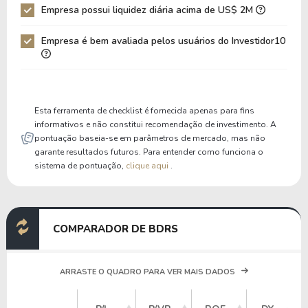
Empresa possui liquidez diária acima de US$ 2M
Patrimônio / Ativos
0,11
0,10
Empresa é bem avaliada pelos usuários do Investidor10
Liquidez Corrente
0,11
0,15
P/Cap Giro
-0,25
-0,27
P/Ativo Circ Líq
-0,21
-0,22
Esta ferramenta de checklist é fornecida apenas para fins
informativos e não constitui recomendação de investimento. A
pontuação baseia-se em parâmetros de mercado, mas não
garante resultados futuros. Para entender como funciona o
sistema de pontuação,
clique aqui
.
COMPARADOR DE BDRS
ARRASTE O QUADRO PARA VER MAIS DADOS