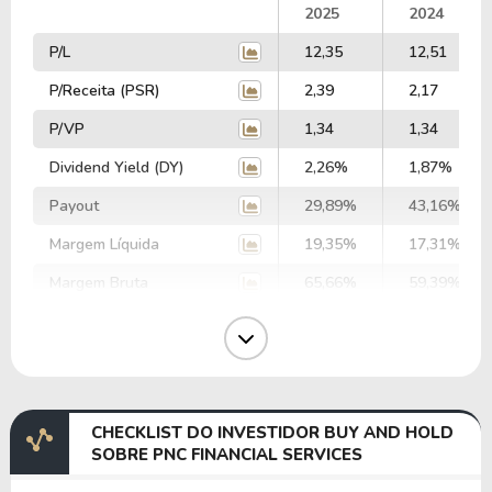
2025
2024
P/L
12,35
12,51
P/Receita (PSR)
2,39
2,17
P/VP
1,34
1,34
Dividend Yield (DY)
2,26%
1,87%
Payout
29,89%
43,16%
Margem Líquida
19,35%
17,31%
Margem Bruta
65,66%
59,39%
Margem Operacional
24,97%
21,49%
Margem EBIT
25,47%
20,41%
Margem EBITDA
26,71%
22,33%
CHECKLIST DO INVESTIDOR BUY AND HOLD
EV/EBITDA
44,92
55,21
SOBRE PNC FINANCIAL SERVICES
EV/EBIT
47,10
60,41