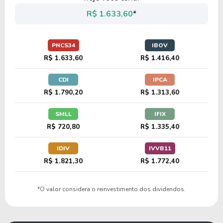
M1UF34
R$ 1.633,60
*
8,31
0,76
9,09%
2,28%
PNCS34
IBOV
DBAG34
R$ 1.633,60
R$ 1.416,40
CDI
IPCA
12,00
1,44
12,03%
2,22%
R$ 1.790,20
R$ 1.313,60
USBC34
SMLL
IFIX
R$ 720,80
R$ 1.335,40
18,05
3,64
20,15%
0,76%
SCHW34
IDIV
IVVB11
R$ 1.821,30
R$ 1.772,40
15,67
1,64
10,47%
1,00%
*O valor considera o reinvestimento dos dividendos.
S1MF34