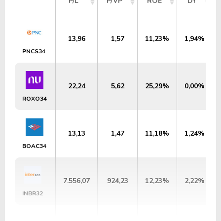
P/L
P/VP
ROE
DY
13,96
1,57
11,23%
1,94%
PNCS34
22,24
5,62
25,29%
0,00%
ROXO34
13,13
1,47
11,18%
1,24%
BOAC34
7.556,07
924,23
12,23%
2,22%
INBR32