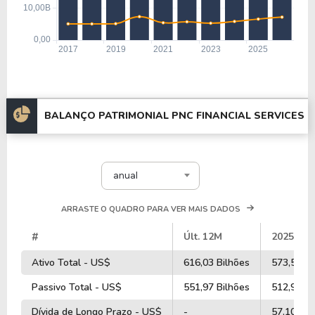
BALANÇO PATRIMONIAL PNC FINANCIAL SERVICES
anual
ARRASTE O QUADRO PARA VER MAIS DADOS
#
Últ. 12M
2025
Ativo Total - US$
616,03 Bilhões
573,57 Bi
Passivo Total - US$
551,97 Bilhões
512,94 Bi
Dívida de Longo Prazo - US$
-
57,10 Bil