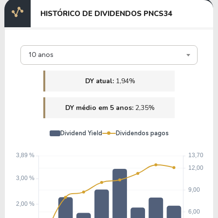
11,37
0,99
8,74%
2,84%
HISTÓRICO DE DIVIDENDOS PNCS34
B1BT34
11,83
1,21
10,25%
2,53%
10 anos
K1EY34
DY atual:
1,94%
11,94
1,30
10,85%
1,64%
DY médio em 5 anos:
2,35%
M1TB34
Dividend Yield
Dividendos pagos