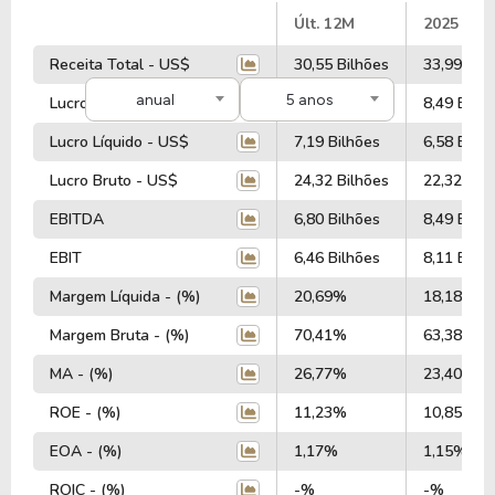
#
Últ. 12M
2025
Receita Total - US$
30,55 Bilhões
33,99 Bil
anual
5 anos
Lucro Operacional - US$
9,39 Bilhões
8,49 Bilhõ
Lucro Líquido - US$
7,19 Bilhões
6,58 Bilhõ
Lucro Bruto - US$
24,32 Bilhões
22,32 Bil
EBITDA
6,80 Bilhões
8,49 Bilhõ
EBIT
6,46 Bilhões
8,11 Bilhõ
Margem Líquida - (%)
20,69%
18,18%
Margem Bruta - (%)
70,41%
63,38%
MA - (%)
26,77%
23,40%
ROE - (%)
11,23%
10,85%
EOA - (%)
1,17%
1,15%
ROIC - (%)
-%
-%