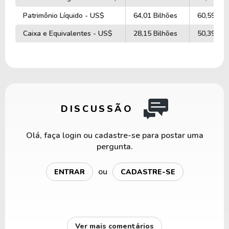
Patrimônio Líquido - US$
64,01 Bilhões
60,59 Bil
Caixa e Equivalentes - US$
28,15 Bilhões
50,39 Bil
DISCUSSÃO
Olá, faça login ou cadastre-se para postar uma
pergunta.
ou
ENTRAR
CADASTRE-SE
Ver mais comentários