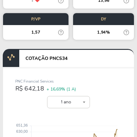
13,96
-
P/VP
DY
1,57
1,94%
COTAÇÃO PNCS34
PNC Financial Services
R$ 642,18
+ 16,69%
(1 A)
1 ano