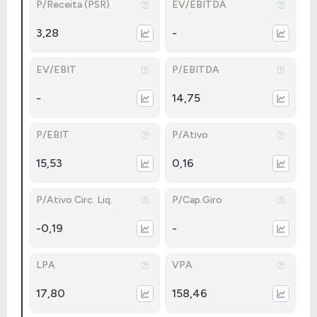
P/Receita (PSR)
EV/EBITDA
3,28
-
EV/EBIT
P/EBITDA
-
14,75
P/EBIT
P/Ativo
15,53
0,16
P/Ativo Circ. Liq.
P/Cap.Giro
-0,19
-
LPA
VPA
17,80
158,46