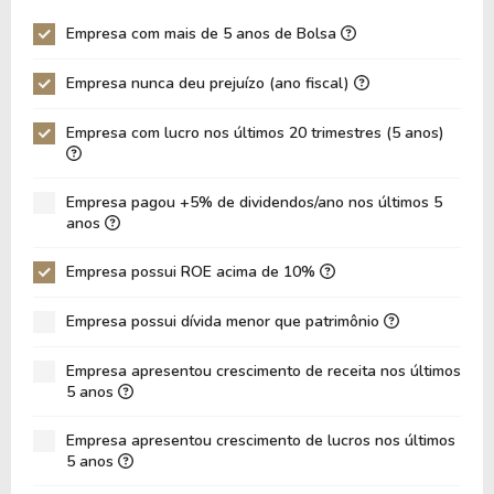
P/EBITDA
9,57
10,07
Empresa com mais de 5 anos de Bolsa
P/EBIT
10,02
10,45
Empresa nunca deu prejuízo (ano fiscal)
P/Ativo
0,14
0,13
Empresa com lucro nos últimos 20 trimestres (5 anos)
VPA
153,77
136,40
LPA
16,69
14,61
Empresa pagou +5% de dividendos/ano nos últimos 5
Giro de Ativos
0,02
0,02
anos
ROE
10,85%
10,71%
Empresa possui ROE acima de 10%
ROIC
0,00%
0,00%
Empresa possui dívida menor que patrimônio
ROA
1,15%
1,04%
Dívida Líquida / Patrimônio
0,11
0,11
Empresa apresentou crescimento de receita nos últimos
5 anos
Dívida Líquida / EBITDA
2,88
3,17
Empresa apresentou crescimento de lucros nos últimos
Dívida Líquida / EBIT
3,02
3,47
5 anos
Dívida Bruta / Patrimônio
0,94
1,13