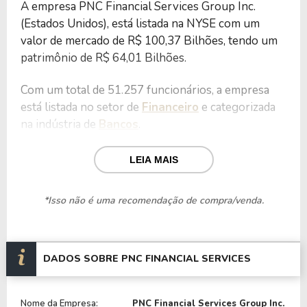
A empresa PNC Financial Services Group Inc.
(Estados Unidos), está listada na NYSE com um
valor de mercado de R$ 100,37 Bilhões, tendo um
patrimônio de R$ 64,01 Bilhões.
Com um total de 51.257 funcionários, a empresa
está listada no setor de
Financeiro
e categorizada
na indústria de
Bancos
.
Nos últimos 12 meses a empresa teve um
LEIA MAIS
faturamento de R$ 30,55 Bilhões, que gerou um
lucro no valor de R$ 7,19 Bilhões.
*Isso não é uma recomendação de compra/venda.
Quanto aos seus principais indicadores, a empresa
possui um P/L de 13,96, um P/VP de 1,57 e nos
últimos 12 meses o dividend yeld da PNC ficou em
DADOS SOBRE PNC FINANCIAL SERVICES
2,74%.
Nome da Empresa:
PNC Financial Services Group Inc.
A empresa é negociada no Brasil através do BDR