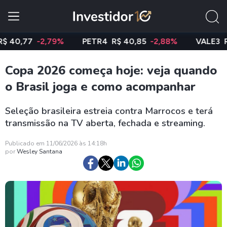
,77
-2,79%
PETR4
R$ 40,85
-2,88%
VALE3
R$ 74
Copa 2026 começa hoje: veja quando
o Brasil joga e como acompanhar
Seleção brasileira estreia contra Marrocos e terá
transmissão na TV aberta, fechada e streaming.
Publicado em 11/06/2026 às 14:18h
por
Wesley Santana