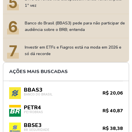
5
1ª vez
6
Banco do Brasil (BBAS3) pede para não participar de
audiência sobre o BRB; entenda
7
Investir em ETFs e Fiagros está na moda em 2026 e
só dá recorde
AÇÕES MAIS BUSCADAS
BBAS3
R$ 20,06
BANCO DO BRASIL
PETR4
R$ 40,87
PETROBRAS
BBSE3
R$ 38,38
BB SEGURIDADE