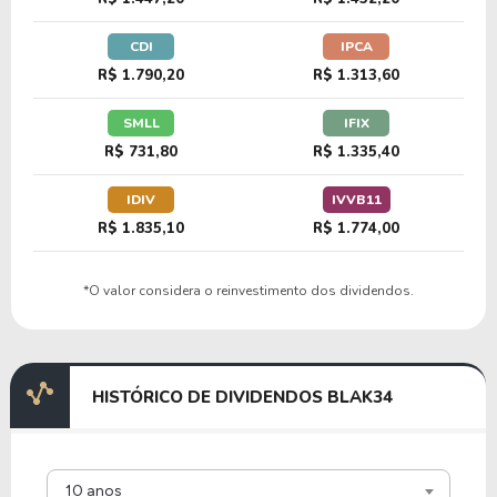
CDI
IPCA
18,54
4,53
24,45%
1,31%
U
R$ 1.790,20
R$ 1.313,60
M1KT34
SMLL
IFIX
R$ 731,80
R$ 1.335,40
IDIV
IVVB11
R$ 1.835,10
R$ 1.774,00
*O valor considera o reinvestimento dos dividendos.
HISTÓRICO DE DIVIDENDOS BLAK34
10 anos