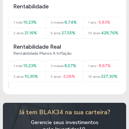
Rentabilidade
10,23%
8,74%
-5,83%
1 mês
3 meses
1 ano
21,16%
27,55%
428,76%
2 anos
5 anos
10 anos
Rentabilidade Real
Rentabilidade Menos A Inflação.
10,23%
8,57%
-9,87%
1 mês
3 meses
1 ano
10,30%
-2,06%
227,30%
2 anos
5 anos
10 anos
Já tem BLAK34 na sua carteira?
Gerencie seus investimentos