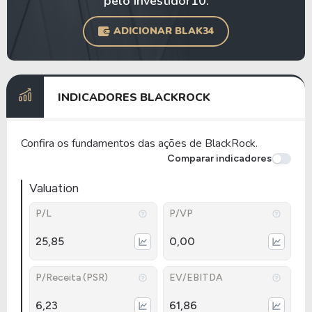
pelo Investidor10.
ADICIONAR BLAK34
INDICADORES BLACKROCK
Confira os fundamentos das ações de BlackRock.
Comparar indicadores
Valuation
P/L
P/VP
25,85
0,00
P/Receita (PSR)
EV/EBITDA
6,23
61,86