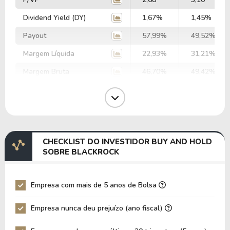
Dividend Yield (DY)
1,67%
1,45%
Payout
57,99%
49,52%
Margem Líquida
22,93%
31,21%
Margem Bruta
46,70%
49,42%
Margem Operacional
32,66%
36,94%
Margem EBIT
24,93%
39,97%
Margem EBITDA
30,19%
43,49%
CHECKLIST DO INVESTIDOR BUY AND HOLD
EV/EBITDA
79,63
67,96
SOBRE BLACKROCK
EV/EBIT
96,45
73,95
P/EBITDA
17,64
16,36
Empresa com mais de 5 anos de Bolsa
P/EBIT
20,06
17,33
Empresa nunca deu prejuízo (ano fiscal)
P/Ativo
0,97
1,10