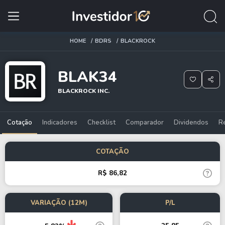
HOME
BDRS
BLACKROCK
BLAK34
BLACKROCK INC.
Cotação
Indicadores
Checklist
Comparador
Dividendos
R
COTAÇÃO
R$ 86,82
VARIAÇÃO (12M)
P/L