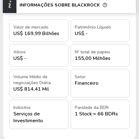
INFORMAÇÕES SOBRE BLACKROCK
meio do BDR
BLAK34
.
História e quando foi criada a
Valor de mercado
Patrimônio Líquido
BlackRock Inc.
US$ 169,99 Bilhões
US$ -
A BlackRock Inc. foi fundada em 1988, em Nova
Ativos
Nº total de papeis
York, por um grupo de oito sócios liderados por
US$ -
155,00 Milhões
Larry Fink, incluindo Robert S. Kapito, Susan
Wagner, Barbara Novick, Ben Golub, Hugh Frater,
Volume Médio de
Setor
Ralph Schlosstein e Keith Anderson.
negociações Diária
Financeiro
US$ 814,41 Mil
O objetivo inicial da empresa era oferecer serviços
especializados em gestão de ativos financeiros e
Indústria
Paridade da BDR
riscos, buscando diferenciação no mercado por
Serviços de
1 Stock = 66 BDRs
meio de estratégias sofisticadas de alocação de
Investimento
capital.