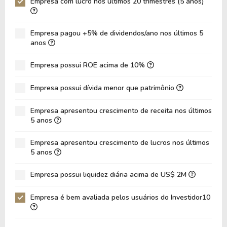
Empresa com lucro nos últimos 20 trimestres (5 anos)
VPA
397,05
318,42
LPA
35,83
41,09
Empresa pagou +5% de dividendos/ano nos últimos 5
Giro de Ativos
0,04
0,04
anos
ROE
9,02%
12,90%
Empresa possui ROE acima de 10%
ROIC
4,53%
5,42%
Empresa possui dívida menor que patrimônio
ROA
3,27%
4,59%
Dívida Líquida / Patrimônio
-0,02
-0,04
Empresa apresentou crescimento de receita nos últimos
5 anos
Dívida Líquida / EBITDA
-0,70
-0,89
Empresa apresentou crescimento de lucros nos últimos
Dívida Líquida / EBIT
-0,85
-0,97
5 anos
Dívida Bruta / Patrimônio
0,21
0,25
Empresa possui liquidez diária acima de US$ 2M
Patrimônio / Ativos
0,36
0,36
Empresa é bem avaliada pelos usuários do Investidor10
Liquidez Corrente
15,76
16,35
P/Cap Giro
6,62
7,21