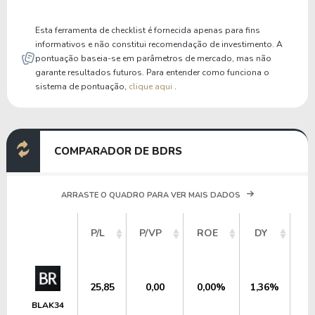
P/Ativo Circ Líq
-2,10
-2,65
Esta ferramenta de checklist é fornecida apenas para fins
informativos e não constitui recomendação de investimento. A
pontuação baseia-se em parâmetros de mercado, mas não
garante resultados futuros. Para entender como funciona o
sistema de pontuação,
clique aqui
.
COMPARADOR DE BDRS
ARRASTE O QUADRO PARA VER MAIS DADOS
V
P/L
P/VP
ROE
DY
M
25,85
0,00
0,00%
1,36%
US
BLAK34