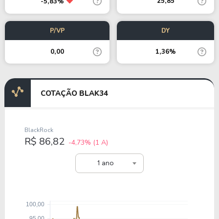
25,85
-5,83%
P/VP
DY
0,00
1,36%
COTAÇÃO BLAK34
BlackRock
R$ 86,82
-4,73%
(1 A)
1 ano