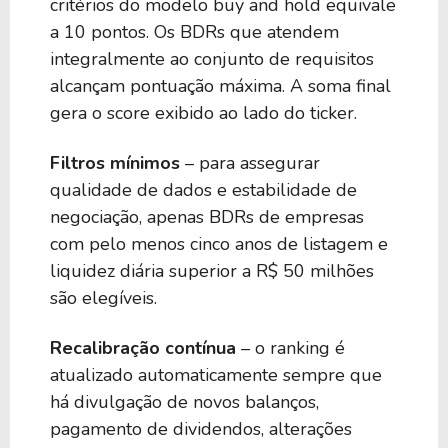
critérios do modelo buy and hold equivale
a 10 pontos. Os BDRs que atendem
50
0,00
BIYK39
integralmente ao conjunto de requisitos
alcançam pontuação máxima. A soma final
gera o score exibido ao lado do ticker.
50
0,00
BJQU39
Filtros mínimos
– para assegurar
50
0,00
BFTS39
qualidade de dados e estabilidade de
negociação, apenas BDRs de empresas
com pelo menos cinco anos de listagem e
50
0,00
BEWW39
liquidez diária superior a R$ 50 milhões
são elegíveis.
50
0,00
BBIL39
Recalibração contínua
– o ranking é
atualizado automaticamente sempre que
50
0,00
BMBB39
há divulgação de novos balanços,
pagamento de dividendos, alterações