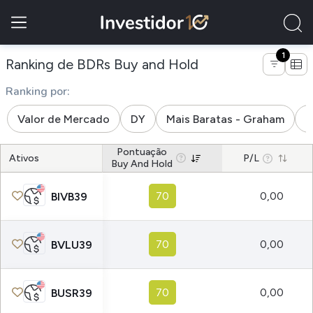
1
Ranking de BDRs Buy and Hold
Ranking por:
Valor de Mercado
DY
Mais Baratas - Graham
M
Pontuação
Ativos
P/L
Buy And Hold
70
0,00
BIVB39
70
0,00
BVLU39
70
0,00
BUSR39