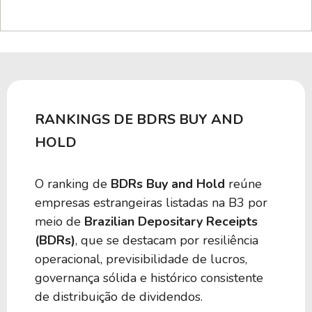
70
0,00
BFAV39
70
0,00
BNDA39
70
0,00
JEPI39
RANKINGS DE BDRS BUY AND
HOLD
70
0,00
BFPX39
O ranking de
BDRs Buy and Hold
reúne
70
0,00
BIGF39
empresas estrangeiras listadas na B3 por
meio de
Brazilian Depositary Receipts
(BDRs)
, que se destacam por resiliência
60
0,00
BMRE39
operacional, previsibilidade de lucros,
governança sólida e histórico consistente
60
0,00
BEWZ39
de distribuição de dividendos.