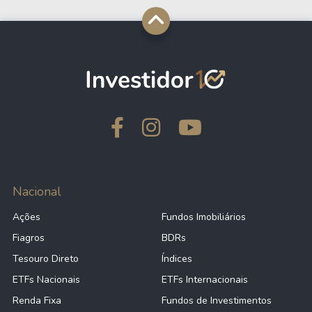
40
0,00
BIVE39
40
0,00
BPIC39
40
0,00
IBIT39
40
0,00
BEMV39
Nacional
40
0,00
BHDV39
Ações
Fundos Imobiliários
Fiagros
BDRs
40
0,00
BUSA39
Tesouro Direto
Índices
ETFs Nacionais
ETFs Internacionais
Renda Fixa
Fundos de Investimentos