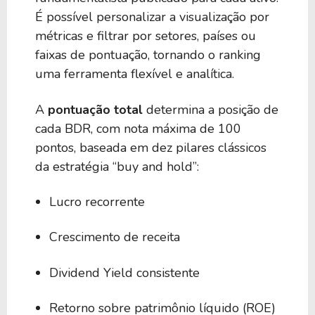
50
0,00
BICL39
É possível personalizar a visualização por
métricas e filtrar por setores, países ou
50
0,00
faixas de pontuação, tornando o ranking
BAGY39
uma ferramenta flexível e analítica.
50
0,00
BGLC39
A
pontuação total
determina a posição de
cada BDR, com nota máxima de 100
pontos, baseada em dez pilares clássicos
50
0,00
BIGS39
da estratégia “buy and hold”:
50
0,00
BIAK39
Lucro recorrente
Crescimento de receita
50
0,00
BQYL39
Dividend Yield consistente
50
0,00
BIEM39
Retorno sobre patrimônio líquido (ROE)