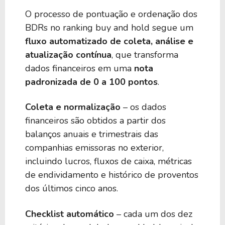
50
0,00
BKYY39
O processo de pontuação e ordenação dos
BDRs no ranking buy and hold segue um
50
0,00
BKCH39
fluxo automatizado de coleta, análise e
atualização contínua
, que transforma
dados financeiros em uma
nota
50
0,00
BIYJ39
padronizada de 0 a 100 pontos
.
Coleta e normalização
– os dados
50
0,00
BEUW39
financeiros são obtidos a partir dos
balanços anuais e trimestrais das
50
0,00
BSHY39
companhias emissoras no exterior,
incluindo lucros, fluxos de caixa, métricas
de endividamento e histórico de proventos
50
0,00
ETHA39
dos últimos cinco anos.
50
0,00
BIXJ39
Checklist automático
– cada um dos dez