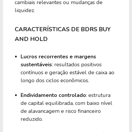
cambiais relevantes ou mudanças de
50
0,00
BIVW39
liquidez.
50
0,00
BIXU39
CARACTERÍSTICAS DE BDRS BUY
AND HOLD
50
0,00
BFDN39
Lucros recorrentes e margens
50
0,00
BEWP39
sustentáveis
: resultados positivos
contínuos e geração estável de caixa ao
longo dos ciclos econômicos.
50
0,00
BAER39
Endividamento controlado
: estrutura
de capital equilibrada, com baixo nível
50
0,00
BEFA39
de alavancagem e risco financeiro
reduzido.
50
0,00
BIHE39