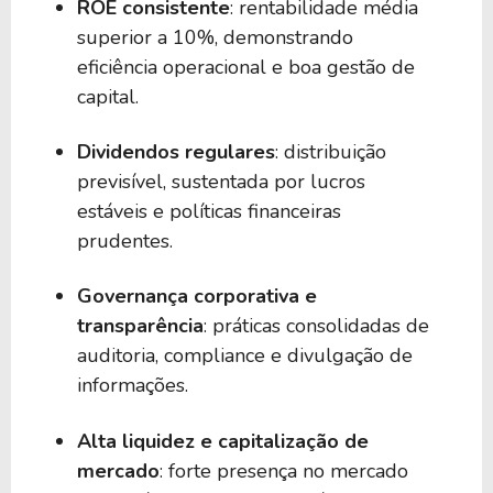
ROE consistente
: rentabilidade média
superior a 10%, demonstrando
50
0,00
BSRE39
eficiência operacional e boa gestão de
capital.
50
0,00
BIEV39
Dividendos regulares
: distribuição
previsível, sustentada por lucros
50
0,00
BHEF39
estáveis e políticas financeiras
prudentes.
50
0,00
BIBB39
Governança corporativa e
transparência
: práticas consolidadas de
50
0,00
EDEN39
auditoria, compliance e divulgação de
informações.
50
0,00
BIYT39
Alta liquidez e capitalização de
mercado
: forte presença no mercado