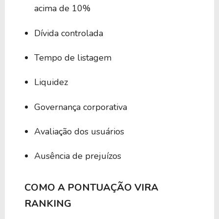
acima de 10%
50
0,00
BBUG39
Dívida controlada
50
0,00
BDVY39
Tempo de listagem
Liquidez
50
0,00
BSDV39
Governança corporativa
50
0,00
EPHE39
Avaliação dos usuários
Ausência de prejuízos
50
0,00
BAGG39
COMO A PONTUAÇÃO VIRA
50
0,00
BEPU39
RANKING