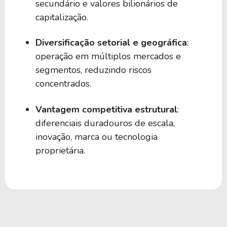
secundário e valores bilionários de
50
0,00
JTEK39
capitalização.
50
0,00
ABGD39
Diversificação setorial e geográfica
:
operação em múltiplos mercados e
segmentos, reduzindo riscos
50
0,00
BILF39
concentrados.
Vantagem competitiva estrutural
:
40
0,00
BEGU39
diferenciais duradouros de escala,
inovação, marca ou tecnologia
40
0,00
BOTZ39
proprietária.
40
0,00
BEWO39
40
0,00
BLPA39