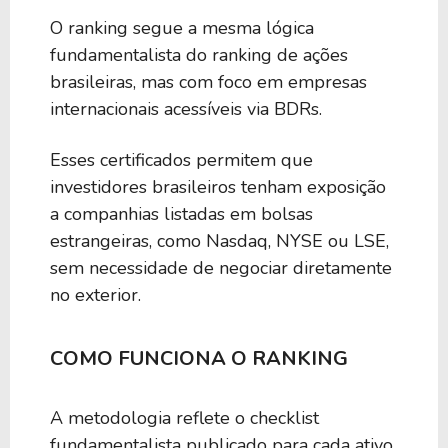
O ranking segue a mesma lógica
50
0,00
BIYW39
fundamentalista do ranking de ações
brasileiras, mas com foco em empresas
internacionais acessíveis via BDRs.
50
0,00
EWJV39
Esses certificados permitem que
50
0,00
SMIN39
investidores brasileiros tenham exposição
a companhias listadas em bolsas
estrangeiras, como Nasdaq, NYSE ou LSE,
50
0,00
BEEM39
sem necessidade de negociar diretamente
no exterior.
50
0,00
BEWI39
COMO FUNCIONA O RANKING
50
0,00
BFCG39
A metodologia reflete o checklist
fundamentalista publicado para cada ativo.