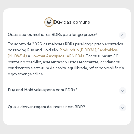
40
0,00
BQUA39
Dúvidas comuns
40
0,00
BIEI39
Quais são os melhores BDRs para longo prazo?
Em agosto de 2026, os melhores BDRs para longo prazo apontados
no ranking Buy and Hold são:
Pinduoduo (P1DD34)
,
ServiceNow
40
0,00
BGOV39
(N1OW34)
e
Howmet Aerospace (ARNC34)
. Todos superam 80
pontos no checklist, apresentando lucros recorrentes, dividendos
consistentes e estrutura de capital equilibrada, refletindo resiliência
e governança sólida.
40
0,00
EART39
Buy and Hold vale a pena com BDRs?
40
0,00
BQTC39
Qual a desvantagem de investir em BDR?
40
0,00
BIFR39