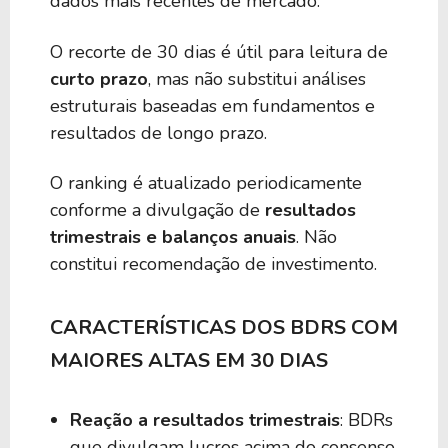
dados mais recentes de mercado.
1,75%
0,00
BIEU39
O recorte de 30 dias é útil para leitura de
curto prazo
, mas não substitui análises
1,68%
0,00
BVLU39
estruturais baseadas em fundamentos e
resultados de longo prazo.
1,67%
0,00
BGRT39
O ranking é atualizado periodicamente
conforme a divulgação de
resultados
1,58%
0,00
BIJH39
trimestrais e balanços anuais
. Não
constitui recomendação de investimento.
1,50%
0,00
IBIT39
CARACTERÍSTICAS DOS BDRS COM
MAIORES ALTAS EM 30 DIAS
1,49%
0,00
BPVE39
Reação a resultados trimestrais
: BDRs
1,46%
0,00
BFCG39
que divulgam lucros acima do consenso