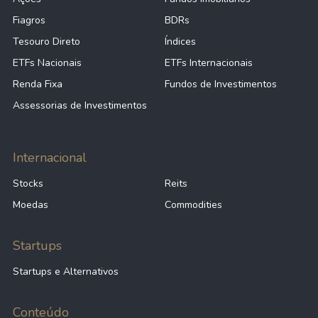
0,18%
0,00
ARGT39
Fiagros
BDRs
Tesouro Direto
Índices
0,17%
0,00
BAER39
ETFs Nacionais
ETFs Internacionais
Renda Fixa
Fundos de Investimentos
Assessorias de Investimentos
0,13%
0,00
BEWJ39
Internacional
0,04%
0,00
BIWM39
Stocks
Reits
Moedas
Commodities
0,03%
0,00
BBUG39
Startups
0,01%
0,00
BKYY39
Startups e Alternativos
Conteúdo