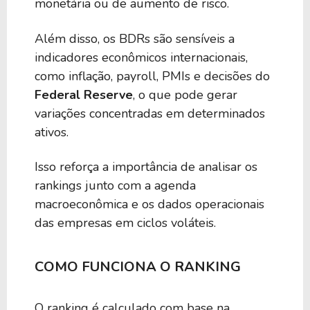
monetária ou de aumento de risco.
2,57%
0,00
BQUA39
Além disso, os BDRs são sensíveis a
indicadores econômicos internacionais,
2,52%
0,00
BGWH39
como inflação, payroll, PMIs e decisões do
Federal Reserve
, o que pode gerar
2,45%
0,00
EIDO39
variações concentradas em determinados
ativos.
2,41%
0,00
EPHE39
Isso reforça a importância de analisar os
rankings junto com a agenda
2,36%
0,00
BILF39
macroeconômica e os dados operacionais
das empresas em ciclos voláteis.
2,27%
0,00
BEZA39
COMO FUNCIONA O RANKING
2,09%
0,00
BIVE39
O ranking é calculado com base na