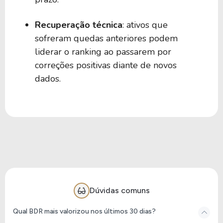
1,21%
0,00
BIJR39
Recuperação técnica
: ativos que
sofreram quedas anteriores podem
1,20%
0,00
BIEV39
liderar o ranking ao passarem por
correções positivas diante de novos
dados.
1,10%
0,00
BIAU39
1,03%
0,00
JEPI39
0,95%
0,00
BIYC39
0,91%
0,00
BSHY39
Dúvidas comuns
Qual BDR mais valorizou nos últimos 30 dias?
0,75%
0,00
BEWS39