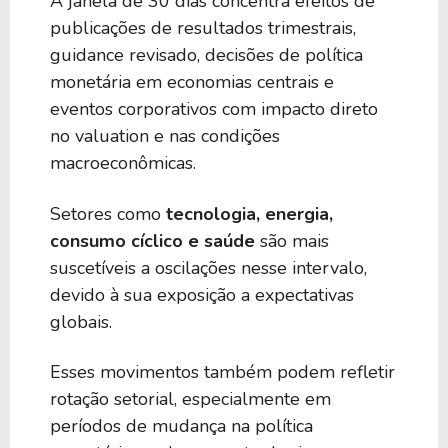
A janela de 30 dias concentra efeitos de
publicações de resultados trimestrais,
2,98%
0,00
BEFA39
guidance revisado, decisões de política
monetária em economias centrais e
eventos corporativos com impacto direto
2,93%
0,00
BLPA39
no valuation e nas condições
macroeconômicas.
2,80%
0,00
BHDV39
Setores como
tecnologia, energia,
consumo cíclico e saúde
são mais
2,73%
0,00
BIVB39
suscetíveis a oscilações nesse intervalo,
devido à sua exposição a expectativas
globais.
2,73%
0,00
BEWG39
Esses movimentos também podem refletir
2,62%
0,00
BURT39
rotação setorial, especialmente em
períodos de mudança na política