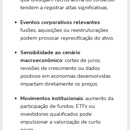
tendem a registrar altas significativas.
1,43%
0,00
BIYW39
Eventos corporativos relevantes
:
fusões, aquisições ou reestruturações
1,39%
0,00
BUAE39
podem provocar reprecificação do ativo.
Sensibilidade ao cenário
1,39%
0,00
SMIN39
macroeconômico
: cortes de juros,
revisões de crescimento ou dados
1,39%
0,00
BEUW39
positivos em economias desenvolvidas
impactam diretamente os preços.
1,36%
0,00
BNDA39
Movimentos institucionais
: aumento da
participação de fundos, ETFs ou
investidores qualificados pode
1,25%
0,00
BIHE39
impulsionar a valorização de curto
prazo.