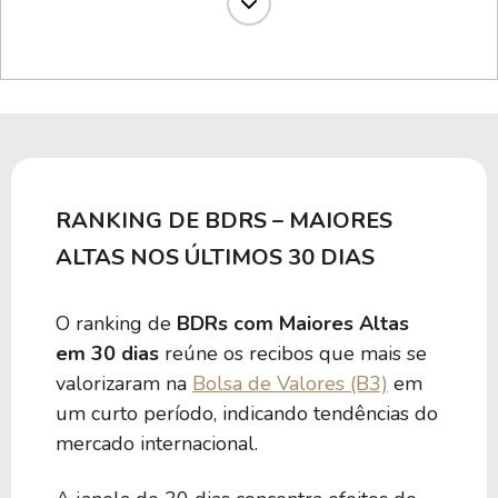
4,21%
0,00
BFAV39
4,13%
0,00
GOEX39
3,54%
0,00
BEFV39
RANKING DE BDRS – MAIORES
3,43%
0,00
BIYG39
ALTAS NOS ÚLTIMOS 30 DIAS
O ranking de
BDRs com Maiores Altas
3,21%
0,00
SHLD39
em 30 dias
reúne os recibos que mais se
valorizaram na
Bolsa de Valores (B3)
em
3,15%
0,00
BITO39
um curto período, indicando tendências do
mercado internacional.
3,11%
0,00
BIYF39