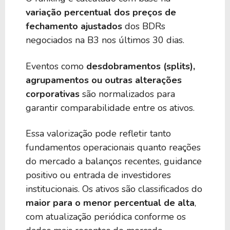
variação percentual dos preços de
fechamento ajustados
dos BDRs
2,06%
0,00
BIEF39
negociados na B3 nos últimos 30 dias.
2,05%
0,00
BECH39
Eventos como
desdobramentos (splits),
agrupamentos ou outras alterações
corporativas
são normalizados para
2,03%
0,00
BIEZ39
garantir comparabilidade entre os ativos.
2,00%
0,00
Essa valorização pode refletir tanto
BDVY39
fundamentos operacionais quanto reações
do mercado a balanços recentes, guidance
1,96%
0,00
BGLC39
positivo ou entrada de investidores
institucionais. Os ativos são classificados do
maior para o menor percentual de alta
,
1,84%
0,00
BACW39
com atualização periódica conforme os