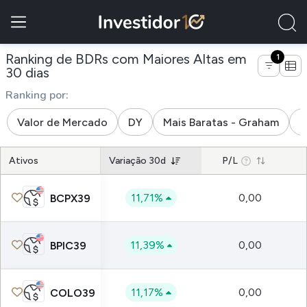
Ranking de BDRs com Maiores Altas em
1
30 dias
Ranking por:
Valor de Mercado
DY
Mais Baratas - Graham
M
Ativos
Variação 30d
P/L
11,71%
0,00
BCPX39
11,39%
0,00
BPIC39
11,17%
0,00
COLO39