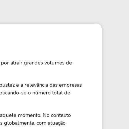
Comparador de Ativos
As Ações Mais Buscadas
Guia do Iniciante
por atrair grandes volumes de
obustez e a relevância das empresas
plicando-se o número total de
o naquele momento. No contexto
as globalmente, com atuação