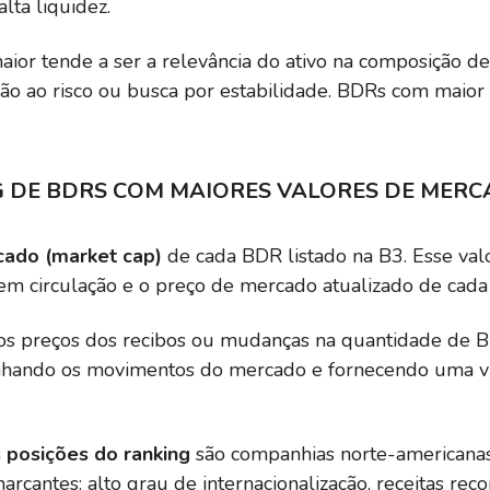
alta liquidez.
or tende a ser a relevância do ativo na composição de c
ão ao risco ou busca por estabilidade. BDRs com maio
 DE BDRS COM MAIORES VALORES DE MER
cado (market cap)
de cada BDR listado na B3. Esse valo
 em circulação e o preço de mercado atualizado de cada
s preços dos recibos ou mudanças na quantidade de BD
nhando os movimentos do mercado e fornecendo uma vi
 posições do ranking
são companhias norte-americanas,
rcantes: alto grau de internacionalização, receitas reco