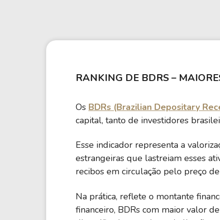
Weg
XPLG11
Klabin
KNRI11
Petrobrás
KNCR11
Ver todos
Ver todos
RANKING DE BDRS – MAIOR
Os
BDRs (Brazilian Depositary Rec
capital, tanto de investidores brasile
Esse indicador representa a valoriz
estrangeiras que lastreiam esses ati
recibos em circulação pelo preço de
Na prática, reflete o montante fina
financeiro, BDRs com maior valor 