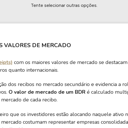
HASH11
Google
Dogecoin
Tente selecionar outras opções.
GOLD11
Meta
Solana
XINA11
Coca-Cola
Cardano
Ver todos
Ver todos
Ver todos
ES VALORES DE MERCADO
eipts)
com os maiores valores de mercado se destacam 
iros quanto internacionais.
ação dos recibos no mercado secundário e evidencia a r
vos.
O valor de mercado de um BDR
é calculado multi
 mercado de cada recibo.
nceiro que os investidores estão alocando naquele ativ
de mercado costumam representar empresas consolidad