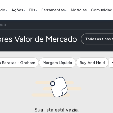
ado
Ações
FIIs
Ferramentas
Notícias
Comunidad
CADO
Pe
res Valor de Mercado
Todos os tipos 
Índice
Ação
Ação
s Baratas - Graham
Margem Líquida
Buy And Hold
Bradesco
Petrobras
Axia
ETFs
Stocks
Criptomo
BOVA11
Tesla
Bitcoin
IVVB11
Apple
Ethereum
SMAL11
Amazon
Binance C
Sua lista está vazia.