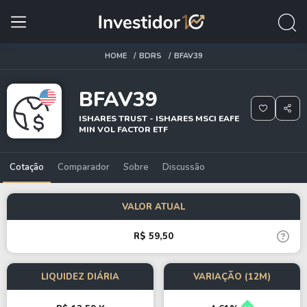
HOME
BDRS
BFAV39
BFAV39
ISHARES TRUST - ISHARES MSCI EAFE
MIN VOL FACTOR ETF
Cotação
Comparador
Sobre
Discussão
VALOR ATUAL
R$ 59,50
LIQUIDEZ DIÁRIA
VARIAÇÃO (12M)