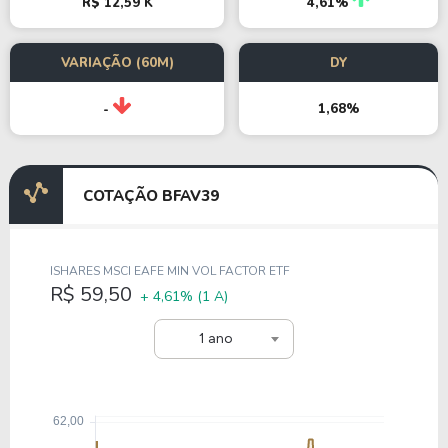
R$ 12,59 K
4,61%
VARIAÇÃO (60M)
DY
1,68%
-
COTAÇÃO BFAV39
ISHARES MSCI EAFE MIN VOL FACTOR ETF
R$ 59,50
+ 4,61%
(1 A)
1 ano