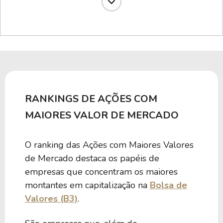
3,01 B
-17,53
EMAE4
1,82 B
10,36
CEBR3
837,40 M
59,01
GPAR3
RANKINGS DE AÇÕES COM
500,34 M
-0,67
CEED3
MAIORES VALOR DE MERCADO
O ranking das Ações com Maiores Valores
447,90 M
12,56
AFLT3
de Mercado destaca os papéis de
empresas que concentram os maiores
315,28 M
-2,16
RNEW4
montantes em capitalização na
Bolsa de
Valores (B3)
.