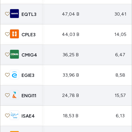
47,04 B
30,41
EQTL3
44,03 B
14,05
CPLE3
36,25 B
6,47
CMIG4
33,96 B
8,58
EGIE3
24,78 B
15,57
ENGI11
18,53 B
6,13
ISAE4