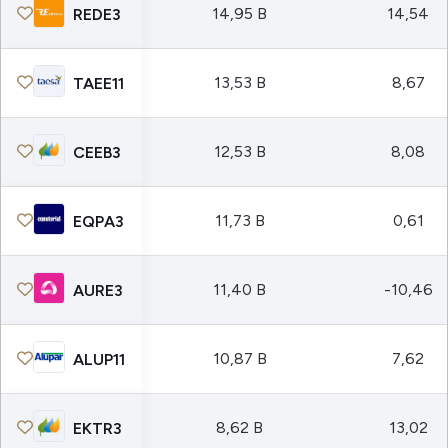
14,95 B
14,54
REDE3
13,53 B
8,67
TAEE11
12,53 B
8,08
CEEB3
11,73 B
0,61
EQPA3
11,40 B
-10,46
AURE3
10,87 B
7,62
ALUP11
8,62 B
13,02
EKTR3