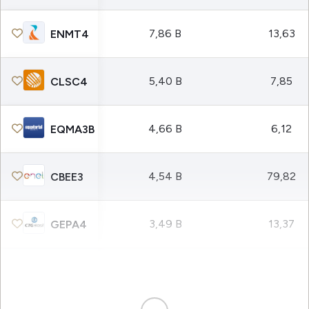
7,86 B
13,63
ENMT4
5,40 B
7,85
CLSC4
4,66 B
6,12
EQMA3B
4,54 B
79,82
CBEE3
3,49 B
13,37
GEPA4
3,04 B
9,59
COCE5