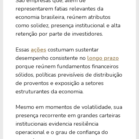
São empresas que, além de
Empresas do subsetor energia elétrica
representarem fatias relevantes da
economia brasileira, reúnem atributos
como solidez, presença institucional e alta
retenção por parte de investidores.
Essas
ações
costumam sustentar
desempenho consistente no
longo prazo
porque reúnem fundamentos financeiros
sólidos, políticas previsíveis de distribuição
de proventos e exposição a setores
estruturantes da economia.
Mesmo em momentos de volatilidade, sua
presença recorrente em grandes carteiras
institucionais evidencia resiliência
operacional e o grau de confiança do