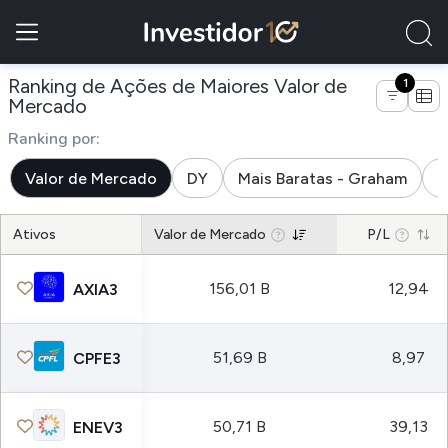
Ranking de Ações de Maiores Valor de
1
de empresas do subsetor energia elétric
Mercado
Ranking por:
Valor de Mercado
DY
Mais Baratas - Graham
M
Ativos
Valor de Mercado
P/L
156,01 B
12,94
AXIA3
51,69 B
8,97
CPFE3
50,71 B
39,13
ENEV3