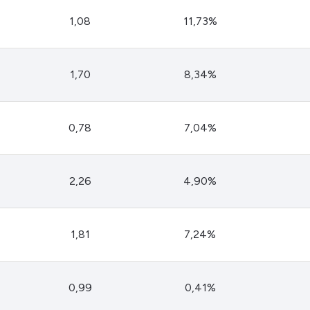
HASH11
Google
Dogecoin
1,08
11,73%
GOLD11
Meta
Solana
XINA11
Coca-Cola
Cardano
Ver todos
Ver todos
Ver todos
1,70
8,34%
0,78
7,04%
2,26
4,90%
1,81
7,24%
0,99
0,41%