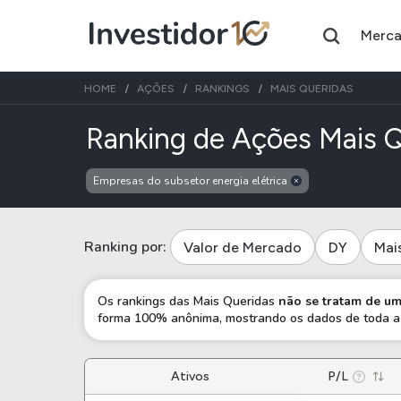
Merc
HOME
AÇÕES
RANKINGS
MAIS QUERIDAS
Ranking de Ações Mais 
Empresas do subsetor energia elétrica
Assuntos do momento
Índice
Ação
Ibovespa
Petrobras
Ranking por:
Valor de Mercado
DY
Mai
Ações
FIIs
Os rankings das Mais Queridas
não se tratam de 
forma 100% anônima, mostrando os dados de toda a 
Taesa
XPML11
Itausa
RECR11
Ambev
Ativos
HGLG11
P/L