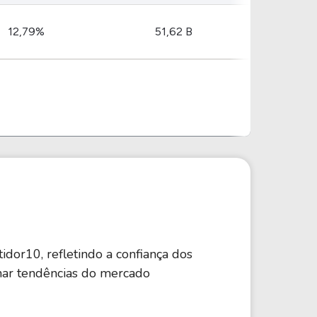
12,79%
51,62 B
idor10, refletindo a confiança dos
lhar tendências do mercado