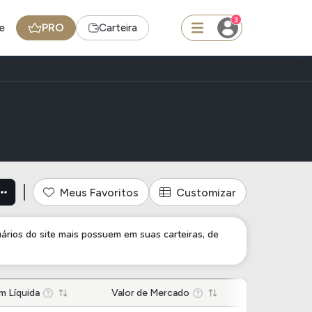
3
e
PRO
Carteira
squisar
 energia elétrica
Ferramenta
Dividendos
Meus Favoritos
Customizar
edas
Ideias
uários do site mais possuem em suas carteiras, de
Agenda de Dividendos
Radar do Dividendo Inteligente
oin - BNB
 Líquida
Carteiras Recomendadas
Valor de Mercado