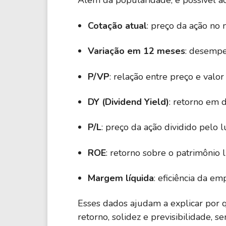
Além da popularidade, é possível a
Cotação atual
: preço da ação no
Variação em 12 meses
: desempe
P/VP
: relação entre preço e valor
DY (Dividend Yield)
: retorno em 
P/L
: preço da ação dividido pelo l
ROE
: retorno sobre o patrimônio l
Margem líquida
: eficiência da em
Esses dados ajudam a explicar por 
retorno, solidez e previsibilidade, 