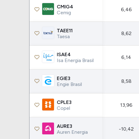
Weg
XPLG11
CMIG4
6,46
Klabin
KNRI11
Cemig
Petrobrás
KNCR11
TAEE11
Ver todos
Ver todos
8,62
Taesa
ISAE4
6,14
Isa Energia Brasil
EGIE3
8,58
Engie Brasil
CPLE3
13,96
Copel
AURE3
-10,42
Auren Energia