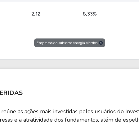
2,12
8,33%
Empresas do subsetor energia elétrica
ERIDAS
reúne as ações mais investidas pelos usuários do Invest
presas e a atratividade dos fundamentos, além de espe