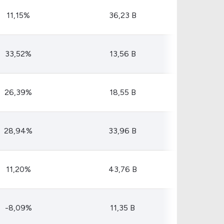
Comparador de Ativos
11,15%
36,23 B
As Ações Mais Buscadas
Guia do Iniciante
33,52%
13,56 B
26,39%
18,55 B
28,94%
33,96 B
11,20%
43,76 B
-8,09%
11,35 B