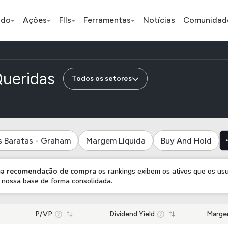
ado
Ações
FIIs
Ferramentas
Notícias
Comunidad
Pe
de empresas do subsetor
Queridas
Todos os setores
Ação
BDR
FII
Bradesco
JBS
TRXF11
s Baratas - Graham
Margem Líquida
Buy And Hold
ETFs
Stocks
Criptomo
uma recomendação de compra
os rankings exibem os ativos que os us
nossa base de forma consolidada.
BOVA11
Tesla
Bitcoin
IVVB11
Apple
Ethereum
SMAL11
P/VP
Amazon
Dividend Yield
Binance C
Margem