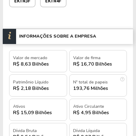
EKTR3F
EKTR4F
Considerada uma empresa de médio porte (medium
cap) devido à sua estrutura operacional, a empresa
é composta por redes de distribuição modernas e
tecnologia de ponta para gestão e monitoramento
de energia.
INFORMAÇÕES SOBRE A EMPRESA
Listada na B3 sob os tickers
ELEK3
e
ELEK4
, a
Elektro também possui ações no mercado
Valor de mercado
Valor de firma
R$ 8,63 Bilhões
R$ 16,70 Bilhões
fracionário, atuando sob os códigos
ELEK3F
e
ELEK4F
.
Patrimônio Líquido
Nº total de papeis
História e quando foi criada a
R$ 2,18 Bilhões
193,76 Milhões
Elektro
Ativos
Ativo Circulante
A Elektro foi fundada em 1998, na cidade de
R$ 15,09 Bilhões
R$ 4,95 Bilhões
Campinas, São Paulo, como parte do processo de
privatização do setor elétrico brasileiro promovido
Dívida Bruta
Dívida Líquida
pelo governo federal.