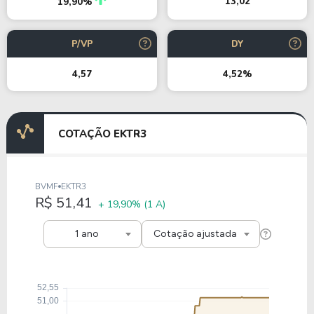
13,02
19,90%
P/VP
DY
4,57
4,52%
COTAÇÃO EKTR3
BVMF
EKTR3
R$ 51,41
+ 19,90%
(1 A)
1 ano
Cotação ajustada