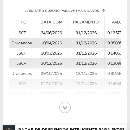
ARRASTE O QUADRO PARA VER MAIS DADOS
TIPO
DATA COM
PAGAMENTO
VALOR
TIPO
DATA COM
PAGAMENTO
VALOR
JSCP
24/06/2026
31/12/2026
0,12577772
Dividendos
10/04/2026
31/12/2026
0,95895300
JSCP
10/03/2026
31/12/2026
0,14863200
JSCP
30/12/2025
31/12/2026
0,13098500
Dividendos
29/10/2025
12/11/2025
0,81884000
JSCP
02/10/2025
12/11/2025
0,14059000
Dividendos
23/07/2025
19/12/2025
2,37284000
JSCP
02/07/2025
12/11/2025
0,14706800
Dividendos
11/04/2025
28/05/2025
0,86125600
JSCP
01/04/2025
28/05/2025
0,12696900
RADAR DE DIVIDENDOS INTELIGENTE PARA
EKTR3