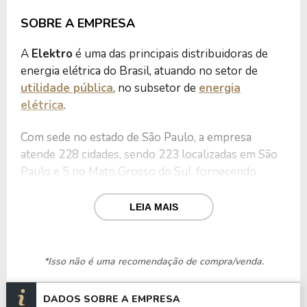
SOBRE A EMPRESA
A
Elektro
é uma das principais distribuidoras de
energia elétrica do Brasil, atuando no setor de
utilidade pública
, no subsetor de
energia
elétrica
.
Com sede no estado de São Paulo, a empresa
atende 228 cidades, sendo 223 localizadas em São
Paulo e 5 no Mato Grosso do Sul, fornecendo
energia a mais de 6 milhões de pessoas
diariamente.
LEIA MAIS
A Elektro oferece serviços de distribuição de
energia, investindo constantemente na
*Isso não é uma recomendação de compra/venda.
modernização de suas redes e no atendimento
eficiente às necessidades energéticas de seus
DADOS SOBRE A EMPRESA
consumidores.