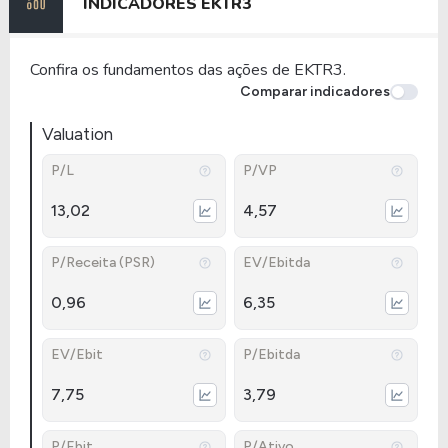
INDICADORES
EKTR3
Confira os fundamentos das ações de EKTR3.
Comparar indicadores
Valuation
P/L
P/VP
13,02
4,57
P/Receita (PSR)
EV/Ebitda
0,96
6,35
EV/Ebit
P/Ebitda
7,75
3,79
P/Ebit
P/Ativo