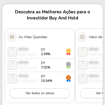
Descubra as Melhores Ações para o
Investidor Buy And Hold
As Mais Queridas
Valor de
ATIVO
ATIVO
DY
2.59%
Desbloquear
Desbloque
ATIVO
ATIVO
DY
7.02%
Desbloquear
Desbloque
ATIVO
ATIVO
DY
15.54%
Desbloquear
Desbloque
Ver todos os ativos
Ver to