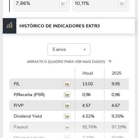
7,86%
10,11%
HISTÓRICO DE INDICADORES
EKTR3
5 anos
ARRASTE O QUADRO PARA VER MAIS DADOS
Atual
2025
P/L
13,02
9,95
P/Receita (PSR)
0,96
0,96
P/VP
4,57
4,67
Dividend Yield
4,52%
9,35%
Payout
92,76%
97,29%
Margem Líquida
7,40%
9,60%