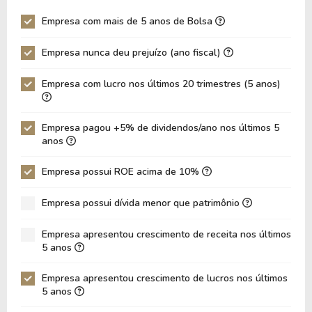
Giro Ativos
0,69
0,76
Empresa com mais de 5 anos de Bolsa
ROE
35,11%
46,94%
Empresa nunca deu prejuízo (ano fiscal)
ROIC
15,89%
18,93%
ROA
5,07%
7,32%
Empresa com lucro nos últimos 20 trimestres (5 anos)
Dívida Líquida / Ebitda
3,07
2,88
Dívida Líquida / Ebit
3,75
3,46
Empresa pagou +5% de dividendos/ano nos últimos 5
anos
Dívida Bruta / Patrimônio
4,38
4,04
Empresa possui ROE acima de 10%
Patrimônio / Ativos
0,14
0,16
Passivos / Ativos
0,86
0,84
Empresa possui dívida menor que patrimônio
Liquidez Corrente
1,50
1,12
Empresa apresentou crescimento de receita nos últimos
5 anos
CAGR Receitas 5 anos
7,86%
7,86%
CAGR Lucros 5 anos
10,11%
10,11%
Empresa apresentou crescimento de lucros nos últimos
5 anos