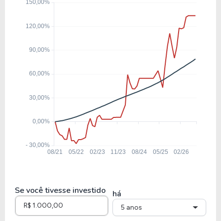
13,05
1,26
9,69%
3,39%
ENGI11
6,23
0,79
12,71%
6,93%
ISAE4
13,20
2,40
18,19%
7,19%
REDE3
8,71
1,72
19,70%
8,18%
TAEE11
Se você tivesse investido
há
5 anos