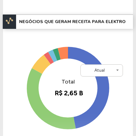
investimentos e a melhoria contínua da operação.
Entre 2020 e 2024, a Elektro se envolveu em
NEGÓCIOS QUE GERAM RECEITA PARA ELEKTRO
várias iniciativas de modernização, como a
digitalização da rede e a expansão de tecnologias
inteligentes para gestão de energia.
A composição acionária da empresa permaneceu
vinculada à Neoenergia, que priorizou
Atual
investimentos em energia renovável e projetos que
reforçaram a confiabilidade do fornecimento.
Informações Adicionais
A empresa ELEKTRO, está listada na B3 com um
valor de mercado de R$ 8,63 Bilhões , tendo um
patrimônio de R$ 2,18 Bilhões.