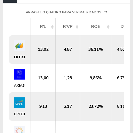
ARRASTE O QUADRO PARA VER MAIS DADOS
P/L
P/VP
ROE
DY
13,02
4,57
35,11%
4,52%
EKTR3
13,00
1,28
9,86%
6,79%
AXIA3
9,13
2,17
23,72%
8,10%
CPFE3