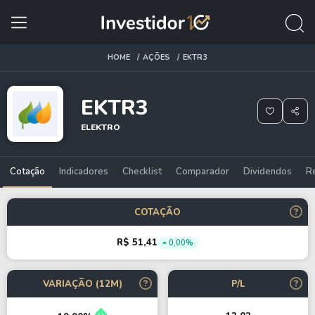
HOME
AÇÕES
EKTR3
EKTR3
ELEKTRO
Cotação
Indicadores
Checklist
Comparador
Dividendos
R
COTAÇÃO
R$ 51,41
0,00%
VARIAÇÃO (12M)
P/L