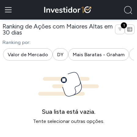
Ranking de Ações com Maiores Altas em
1
de empresas do segmento jornais, livros e 
30 dias
Ranking por:
Valor de Mercado
DY
Mais Baratas - Graham
M
Sua lista está vazia.
Tente selecionar outras opções.