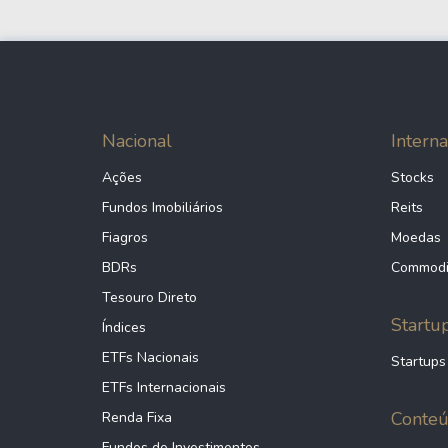
Nacional
Interna
Ações
Stocks
Fundos Imobiliários
Reits
Fiagros
Moedas
BDRs
Commodi
Tesouro Direto
Startu
Índices
ETFs Nacionais
Startups
ETFs Internacionais
Conte
Renda Fixa
Fundos de Investimentos