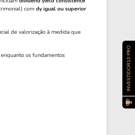
onciliam
dividend yield consistente
trimonial) com
dy igual ou superior
cial de valorização à medida que
INVESTIDOR10 PRO
ção enquanto os fundamentos