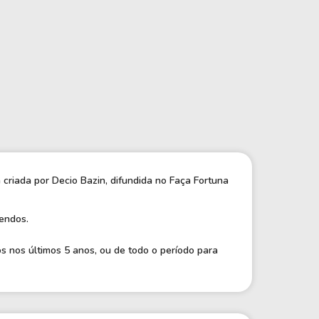
Comparador de Ativos
As Ações Mais Buscadas
Guia do Iniciante
criada por Decio Bazin, difundida no Faça Fortuna
endos.
 nos últimos 5 anos, ou de todo o período para