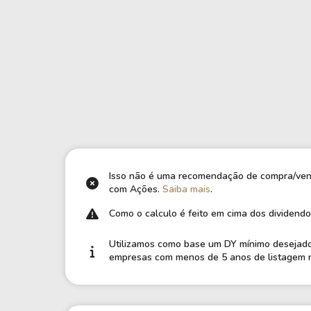
Weg
XPLG11
Klabin
KNRI11
Petrobrás
KNCR11
Ver todos
Ver todos
Isso não é uma recomendação de compra/venda
com Ações.
Saiba mais
.
Como o calculo é feito em cima dos dividend
Utilizamos como base um DY mínimo desejado 
empresas com menos de 5 anos de listagem n