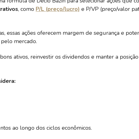
os na fórmula de Décio Bazin para selecionar ações que c
rativos
, como
P/L (preço/lucro)
e P/VP (preço/valor pa
s, essas ações oferecem margem de segurança e poten
 pelo mercado.
r bons ativos, reinvestir os dividendos e manter a posi
idera:
ntos ao longo dos ciclos econômicos.