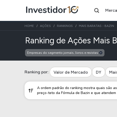
Merc
HOME
AÇÕES
RANKINGS
MAIS BARATAS - BAZIN
Ranking de Ações Mais B
Empresas do segmento jornais, livros e revistas
Assuntos do momento
Índice
Ação
Ibovespa
Petrobras
Ranking por:
Valor de Mercado
DY
Mai
Ações
FIIs
A ordem padrão do ranking mostra quais são as 
preço-teto da Fórmula de Bazin e que atendem t
Taesa
XPML11
Itausa
RECR11
Ambev
HGLG11