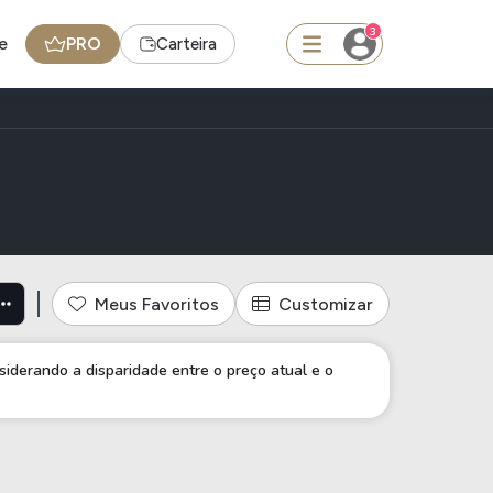
3
e
PRO
Carteira
squisar
mento jornais, livros e revista
Ferramenta
Dividendos
Meus Favoritos
Customizar
edas
Ideias
iderando a disparidade entre o preço atual e o
Agenda de Dividendos
Radar do Dividendo Inteligente
oin - BNB
Carteiras Recomendadas