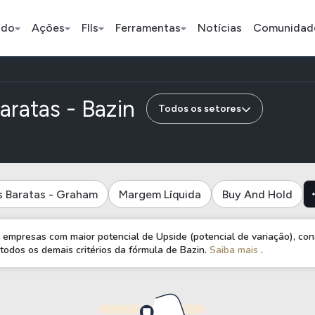
ado
Ações
FIIs
Ferramentas
Notícias
Comunidad
Pe
de empresas do seg
aratas - Bazin
Todos os setores
Ação
BDR
FII
Bradesco
JBS
TRXF11
s Baratas - Graham
Margem Líquida
Buy And Hold
ETFs
Stocks
Criptomo
empresas com maior potencial de Upside (potencial de variação), cons
odos os demais critérios da fórmula de Bazin.
Saiba mais
.
BOVA11
Tesla
Bitcoin
IVVB11
Apple
Ethereum
SMAL11
Amazon
Binance C