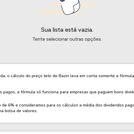
HASH11
Google
Dogecoin
GOLD11
Meta
Solana
XINA11
Coca-Cola
Cardano
Sua lista está vazia.
Ver todos
Ver todos
Ver todos
Tente selecionar outras opções.
, o cálculo do preço teto de Bazin leva em conta somente a fórmula 
os pagos, a fórmula só funciona para empresas que paguem bons divid
de 6% e consideramos para os cálculos a média dos dividendos pagos
a bolsa de valores.