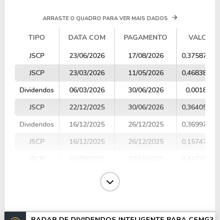
ARRASTE O QUADRO PARA VER MAIS DADOS
TIPO
DATA COM
PAGAMENTO
VALOR
TIPO
DATA COM
PAGAMENTO
VALOR
JSCP
23/06/2026
17/08/2026
0,37587356
JSCP
23/03/2026
11/05/2026
0,46838596
Dividendos
06/03/2026
30/06/2026
0,001815
JSCP
22/12/2025
30/06/2026
0,36405700
Dividendos
16/12/2025
26/12/2025
0,36997700
JSCP
16/12/2025
26/12/2025
0,15747499
JSCP
22/09/2025
10/11/2025
0,44755577
JSCP
23/06/2025
11/08/2025
0,43325100
Dividendos
26/03/2025
30/06/2025
0,03545900
Dividendos
05/03/2025
25/04/2025
0,17730000
RADAR DE DIVIDENDOS INTELIGENTE PARA
CSMG3