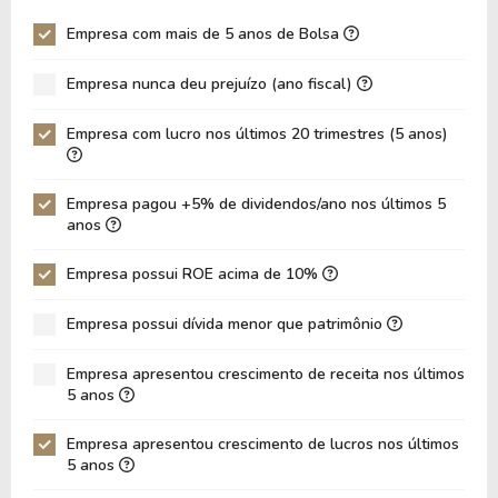
Giro Ativos
0,39
0,47
Empresa com mais de 5 anos de Bolsa
ROE
15,46%
16,50%
Empresa nunca deu prejuízo (ano fiscal)
ROIC
9,18%
10,36%
ROA
6,31%
7,98%
Empresa com lucro nos últimos 20 trimestres (5 anos)
Dívida Líquida / Ebitda
2,34
2,29
Dívida Líquida / Ebit
3,53
3,37
Empresa pagou +5% de dividendos/ano nos últimos 5
anos
Dívida Bruta / Patrimônio
1,07
0,88
Empresa possui ROE acima de 10%
Patrimônio / Ativos
0,41
0,48
Passivos / Ativos
0,59
1,41
Empresa possui dívida menor que patrimônio
Liquidez Corrente
1,60
0,14
Empresa apresentou crescimento de receita nos últimos
5 anos
CAGR Receitas 5 anos
9,29%
9,29%
CAGR Lucros 5 anos
11,64%
11,64%
Empresa apresentou crescimento de lucros nos últimos
5 anos