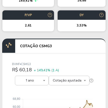
16,88
149,41%
P/VP
DY
2,61
3,53%
COTAÇÃO CSMG3
BVMF
CSMG3
R$ 60,18
+ 149,41%
(1 A)
1 ano
Cotação ajustada