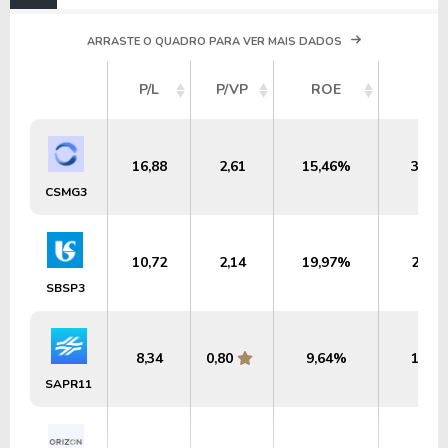
ARRASTE O QUADRO PARA VER MAIS DADOS
P/L
P/VP
ROE
DY
16,88
2,61
15,46%
3,53
CSMG3
10,72
2,14
19,97%
2,59
SBSP3
8,34
0,80
9,64%
1,62
SAPR11