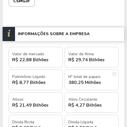
CSMG3F
No entanto, a constante necessidade de
investimentos em infraestrutura para expansão e
modernização dos serviços pode gerar pressões a
INFORMAÇÕES SOBRE A EMPRESA
serem ponderadas.
As ações da Copasa são negociadas na B3 sob o
Valor de mercado
Valor de firma
código
CSMG3
e são conhecidas por sua
R$ 22,88 Bilhões
R$ 29,74 Bilhões
estabilidade e atratividade para investidores
focados em setores essenciais da economia.
Patrimônio Líquido
Nº total de papeis
História e quando foi criada a
R$ 8,77 Bilhões
380,25 Milhões
Copasa
Ativos
Ativo Circulante
R$ 21,49 Bilhões
R$ 4,27 Bilhões
Fundada em 1963, em Belo Horizonte, pelo
governo de Minas Gerais, originalmente como
Companhia Mineira de Água e Esgoto (COMAG) e
Dívida Bruta
Dívida Líquida