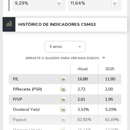
9,29%
11,64%
HISTÓRICO DE INDICADORES
CSMG3
5 anos
ARRASTE O QUADRO PARA VER MAIS DADOS
Atual
2025
P/L
16,88
11,80
P/Receita (PSR)
2,72
2,00
P/VP
2,61
1,95
Dividend Yield
3,53%
5,20%
Payout
62,92%
61,49%
Margem Líquida
16,14%
17,00%