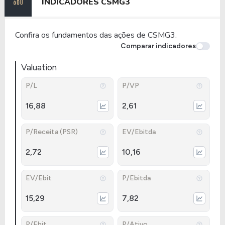
INDICADORES
CSMG3
Confira os fundamentos das ações de CSMG3.
Comparar indicadores
Valuation
P/L
P/VP
16,88
2,61
P/Receita (PSR)
EV/Ebitda
2,72
10,16
EV/Ebit
P/Ebitda
15,29
7,82
P/Ebit
P/Ativo