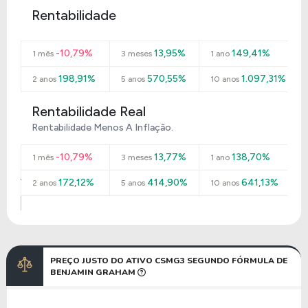
Rentabilidade
-10,79%
13,95%
149,41%
1 mês
3 meses
1 ano
198,91%
570,55%
1.097,31%
2 anos
5 anos
10 anos
Rentabilidade Real
Rentabilidade Menos A Inflação.
-10,79%
13,77%
138,70%
1 mês
3 meses
1 ano
172,12%
414,90%
641,13%
2 anos
5 anos
10 anos
PREÇO JUSTO DO ATIVO CSMG3 SEGUNDO FÓRMULA DE
BENJAMIN GRAHAM