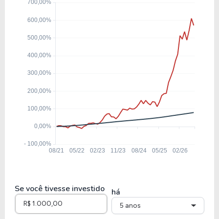
38,11
2,42
6,36%
0,00
ENEV3
29,83
1,80
6,02%
4,25
EQTL3
13,60
1,77
12,99%
7,24
CPLE3
6,31
1,06
16,75%
11,73%
CMIG4
Se você tivesse investido
há
5 anos