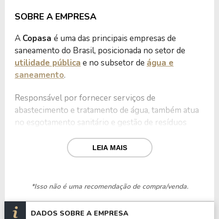
SOBRE A EMPRESA
A
Copasa
é uma das principais empresas de
saneamento do Brasil, posicionada no setor de
utilidade pública
e no subsetor de
água e
saneamento
.
Responsável por fornecer serviços de
abastecimento e tratamento de água, também atua
no esgotamento sanitário e gestão de resíduos
sólidos no estado de Minas Gerais.
LEIA MAIS
Seu compromisso com a preservação ambiental
se traduz por meio do Programa de
Conservação de Nascentes, iniciado em 2003,
*Isso não é uma recomendação de compra/venda.
que já recuperou e preservou mais de 2.000
nascentes em Minas Gerais.
DADOS SOBRE A EMPRESA