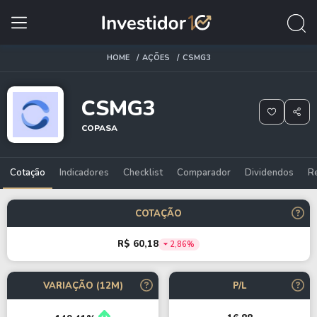
HOME
AÇÕES
CSMG3
CSMG3
COPASA
Cotação
Indicadores
Checklist
Comparador
Dividendos
R
COTAÇÃO
R$ 60,18
2,86%
VARIAÇÃO (12M)
P/L