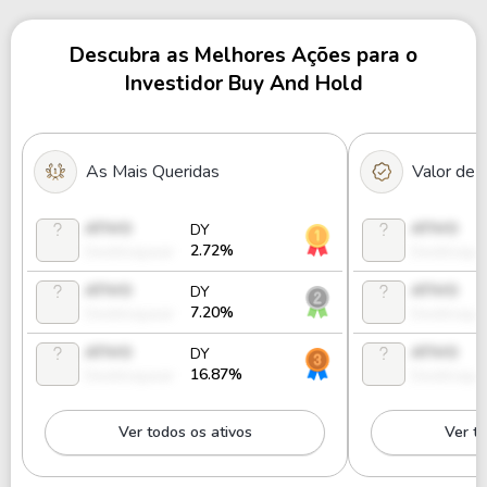
Descubra as Melhores Ações para o
Investidor Buy And Hold
As Mais Queridas
Valor de
ATIVO
ATIVO
DY
2.72%
Desbloquear
Desbloque
ATIVO
ATIVO
DY
7.20%
Desbloquear
Desbloque
ATIVO
ATIVO
DY
16.87%
Desbloquear
Desbloque
Ver todos os ativos
Ver to