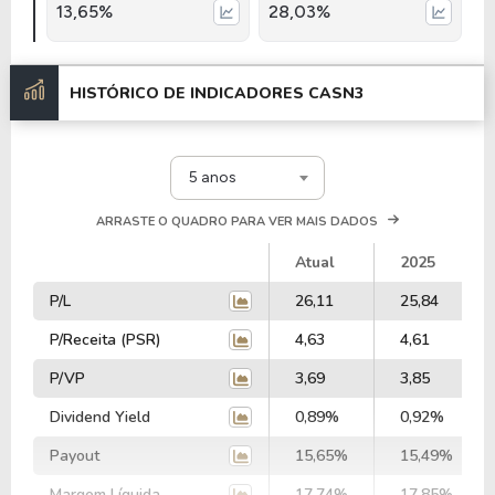
13,65%
28,03%
HISTÓRICO DE INDICADORES
CASN3
5 anos
ARRASTE O QUADRO PARA VER MAIS DADOS
Atual
2025
P/L
26,11
25,84
P/Receita (PSR)
4,63
4,61
P/VP
3,69
3,85
Dividend Yield
0,89%
0,92%
Payout
15,65%
15,49%
Margem Líquida
17,74%
17,85%