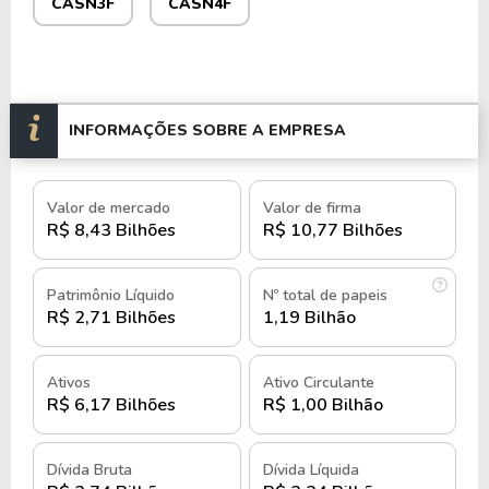
ações, seguido por SC Parcerias S.A. e Centrais
CASN3F
CASN4F
Elétricas de Santa Catarina (CELESC)
As ações da CASAN são negociadas na
B3
sob o
ticker
CASN3
e
CASN4
e no mercado fracionário,
INFORMAÇÕES SOBRE A EMPRESA
sob os códigos CASN3F e CASN4F.
História e quando foi criada a
Valor de mercado
Valor de firma
CASAN
R$ 8,43 Bilhões
R$ 10,77 Bilhões
A CASAN foi fundada em 1970, em Florianópolis,
Patrimônio Líquido
Nº total de papeis
com o objetivo de centralizar e profissionalizar os
R$ 2,71 Bilhões
1,19 Bilhão
serviços de água e saneamento no estado de Santa
Catarina.
Ativos
Ativo Circulante
R$ 6,17 Bilhões
R$ 1,00 Bilhão
Nos primeiros anos de operação, a CASAN
enfrentou desafios relacionados à infraestrutura
Dívida Bruta
Dívida Líquida
limitada e à necessidade de ampliar os serviços