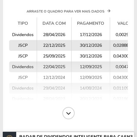
ARRASTE O QUADRO PARA VER MAIS DADOS
TIPO
DATA COM
PAGAMENTO
VALOR
TIPO
DATA COM
PAGAMENTO
VALOR
Dividendos
28/04/2026
17/12/2026
0,002952
JSCP
22/12/2025
30/12/2026
0,02888800
JSCP
25/09/2025
30/12/2026
0,04300000
Dividendos
22/04/2025
12/09/2025
0,004760
JSCP
12/12/2024
12/09/2025
0,04300000
Dividendos
29/04/2024
14/08/2024
0,01109200
Dividendos
28/04/2023
20/12/2023
0,02196580
Dividendos
27/04/2022
30/12/2022
0,03493400
Dividendos
18/06/2020
07/05/2021
0,04132000
Dividendos
26/04/2017
26/06/2017
0,01140000
RADAR DE DIVIDENDOS INTELIGENTE PARA
CASN3