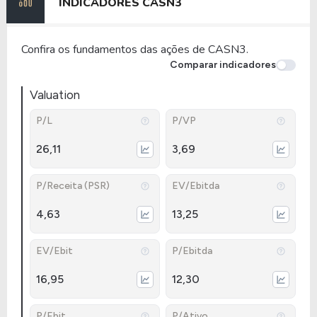
INDICADORES
CASN3
Confira os fundamentos das ações de CASN3.
Comparar indicadores
Valuation
P/L
P/VP
26,11
3,69
P/Receita (PSR)
EV/Ebitda
4,63
13,25
EV/Ebit
P/Ebitda
16,95
12,30
P/Ebit
P/Ativo