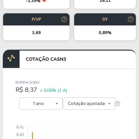
26,11
-3,39%
P/VP
DY
3,69
0,89%
COTAÇÃO CASN3
BVMF
CASN3
R$ 8,37
+ 0,05%
(1 A)
1 ano
Cotação ajustada