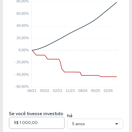
39,76
2,53
6,36%
0,00
ENEV3
31,29
1,88
6,02%
4,12
EQTL3
14,18
1,84
12,99%
7,13
CPLE3
6,57
1,10
16,75%
11,53%
CMIG4
Se você tivesse investido
há
5 anos