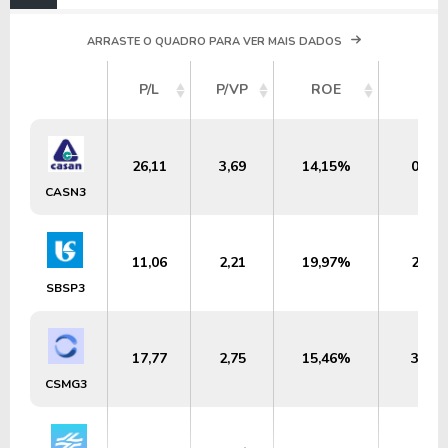
ARRASTE O QUADRO PARA VER MAIS DADOS
P/L
P/VP
ROE
DY
26,11
3,69
14,15%
0,89
CASN3
11,06
2,21
19,97%
2,54
SBSP3
17,77
2,75
15,46%
3,45
CSMG3