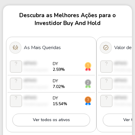
Descubra as Melhores Ações para o
Investidor Buy And Hold
As Mais Queridas
Valor de
ATIVO
ATIVO
DY
2.59%
Desbloquear
Desbloque
ATIVO
ATIVO
DY
7.02%
Desbloquear
Desbloque
ATIVO
ATIVO
DY
15.54%
Desbloquear
Desbloque
Ver todos os ativos
Ver to