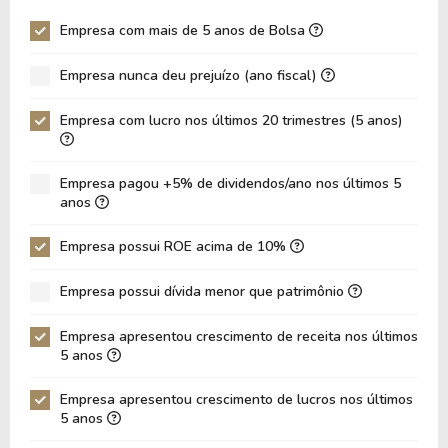
Giro Ativos
0,35
0,35
Empresa com mais de 5 anos de Bolsa
ROE
14,15%
14,88%
Empresa nunca deu prejuízo (ano fiscal)
ROIC
9,05%
9,37%
ROA
6,20%
6,28%
Empresa com lucro nos últimos 20 trimestres (5 anos)
Dívida Líquida / Ebitda
2,88
2,75
Dívida Líquida / Ebit
3,69
3,47
Empresa pagou +5% de dividendos/ano nos últimos 5
anos
Dívida Bruta / Patrimônio
1,01
1,09
Empresa possui ROE acima de 10%
Patrimônio / Ativos
0,44
0,42
Passivos / Ativos
0,56
0,58
Empresa possui dívida menor que patrimônio
Liquidez Corrente
1,05
1,20
Empresa apresentou crescimento de receita nos últimos
5 anos
CAGR Receitas 5 anos
13,65%
13,65%
CAGR Lucros 5 anos
28,03%
28,03%
Empresa apresentou crescimento de lucros nos últimos
5 anos