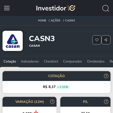
HOME
AÇÕES
CASN3
CASN3
CASAN
Cotação
Indicadores
Checklist
Comparador
Dividendos
R
COTAÇÃO
R$ 8,37
0,00%
VARIAÇÃO (12M)
P/L