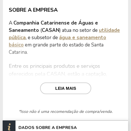
SOBRE A EMPRESA
A
Companhia Catarinense de Águas e
Saneamento
(
CASAN
) atua no setor de
utilidade
pública
, e subsetor de
água e saneamento
básico
em grande parte do estado de Santa
Catarina.
Entre os principais produtos e serviços
oferecidos pela CASAN, estão a captação,
tratamento e distribuição de água, além da
LEIA MAIS
coleta, tratamento de esgoto sanitário e
gestão
dos recursos hídricos da região em áreas urbanas e
rurais.
*Isso não é uma recomendação de compra/venda.
A CASAN investe constantemente em projetos
de infraestrutura para ampliar o acesso ao
DADOS SOBRE A EMPRESA