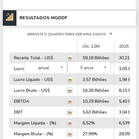
RESULTADOS MGDDF
ARRASTE O QUADRO PARA VER MAIS DADOS
#
Últ. 12M
2025
Receita Total - US$
59,18 Bilhões
30,21 Bil
anual
5 anos
Lucro Operacional - US$
6,34 Bilhões
3,05 Bilhõ
Lucro Líquido - US$
3,57 Bilhões
1,94 Bilhã
Lucro Bruto - US$
16,28 Bilhões
8,15 Bilhõ
EBITDA
10,29 Bilhões
5,40 Bilhõ
EBIT
5,63 Bilhões
3,04 Bilhõ
Margem Líquida - (%)
6,52%
6,53%
Margem Bruta - (%)
27,99%
28,09%