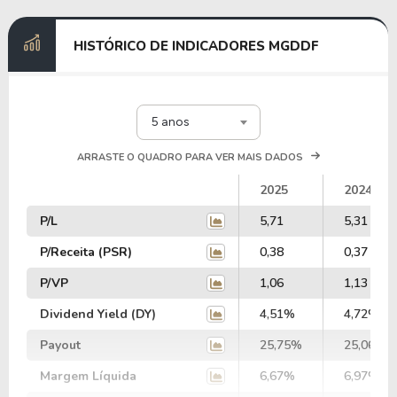
HISTÓRICO DE INDICADORES MGDDF
5 anos
ARRASTE O QUADRO PARA VER MAIS DADOS
2025
2024
P/L
5,71
5,31
P/Receita (PSR)
0,38
0,37
P/VP
1,06
1,13
Dividend Yield (DY)
4,51%
4,72%
Payout
25,75%
25,06%
Margem Líquida
6,67%
6,97%