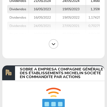
Dividendos
21/05/2024
24/05/2024
1,4660000
Dividendos
16/05/2023
19/05/2023
1,3590000
Dividendos
16/05/2022
19/05/2022
1,1742500
Dividendos
24/05/2021
27/05/2021
0,7027500
Dividendos
30/06/2020
03/07/2020
0,5617500
Dividendos
20/05/2019
23/05/2019
1,0327500
Dividendos
21/05/2018
24/05/2018
1,0465000
Dividendos
23/05/2017
26/05/2017
0,9085000
SOBRE A EMPRESA COMPAGNIE GÉNÉRALE
DES ÉTABLISSEMENTS MICHELIN SOCIÉTÉ
EN COMMANDITE PAR ACTIONS
Anterior
Próxima