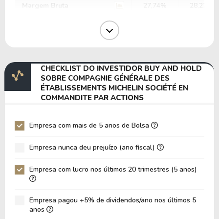
Margem Bruta
27,74%
28,27%
Margem Operacional
10,89%
11,95%
Margem EBIT
9,90%
8,12%
Margem EBITDA
17,72%
15,92%
CHECKLIST DO INVESTIDOR BUY AND HOLD
EV/EBITDA
10,87
12,77
SOBRE COMPAGNIE GÉNÉRALE DES
ÉTABLISSEMENTS MICHELIN SOCIÉTÉ EN
EV/EBIT
19,45
25,05
COMMANDITE PAR ACTIONS
P/EBITDA
2,14
2,11
P/EBIT
Empresa com mais de 5 anos de Bolsa
3,78
3,65
P/Ativo
0,55
0,56
Empresa nunca deu prejuízo (ano fiscal)
VPA
30,07
27,44
Empresa com lucro nos últimos 20 trimestres (5 anos)
LPA
5,60
5,85
Giro de Ativos
0,37
0,37
Empresa pagou +5% de dividendos/ano nos últimos 5
anos
ROE
18,62%
21,32%