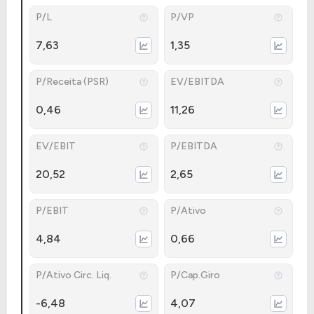
P/L
P/VP
7,63
1,35
P/Receita (PSR)
EV/EBITDA
0,46
11,26
EV/EBIT
P/EBITDA
20,52
2,65
P/EBIT
P/Ativo
4,84
0,66
P/Ativo Circ. Liq.
P/Cap.Giro
-6,48
4,07