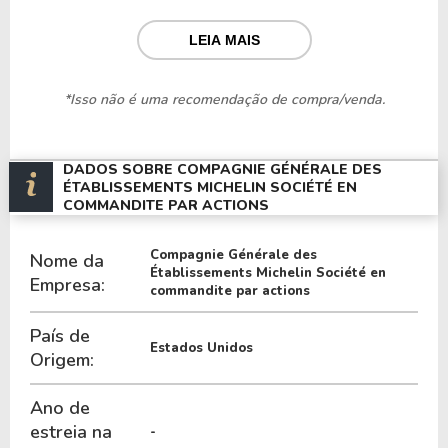
Nos últimos 12 meses a Empresa teve um
LEIA MAIS
faturamento de $ 59,18 Bilhões, que gerou um
lucro no valor de $ 3,57 Bilhões.
*Isso não é uma recomendação de compra/venda.
Quanto aos seus principais indicadores, a Empresa
possui um P/L de 7,63, um P/VP de 1,35 e nos
DADOS SOBRE COMPAGNIE GÉNÉRALE DES
últimos 12 meses o dividend yeld da MGDDF ficou
ÉTABLISSEMENTS MICHELIN SOCIÉTÉ EN
COMMANDITE PAR ACTIONS
em 4,12%.
A Empresa é negociada no exterior através do
Compagnie Générale des
Nome da
Établissements Michelin Société en
ticker
MGDDF
.
Empresa:
commandite par actions
País de
Estados Unidos
Origem:
Ano de
estreia na
-