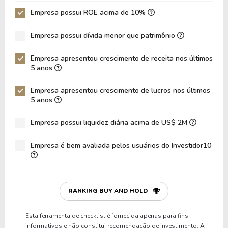
ROIC
6,71%
7,61%
Empresa possui ROE acima de 10%
ROA
9,61%
10,64%
Empresa possui dívida menor que patrimônio
Dívida Líquida / Patrimônio
0,06
0,05
Empresa apresentou crescimento de receita nos últimos
Dívida Líquida / EBITDA
0,46
0,40
5 anos
Dívida Líquida / EBIT
0,82
0,78
Empresa apresentou crescimento de lucros nos últimos
Dívida Bruta / Patrimônio
0,28
0,26
5 anos
Patrimônio / Ativos
0,52
0,50
Empresa possui liquidez diária acima de US$ 2M
Passivos / Ativos
0,48
0,50
Empresa é bem avaliada pelos usuários do Investidor10
Liquidez Corrente
1,90
1,76
P/Cap Giro
3,53
4,07
P/Ativo Circ Líq
-8,95
-7,99
RANKING BUY AND HOLD
Esta ferramenta de checklist é fornecida apenas para fins
informativos e não constitui recomendação de investimento. A