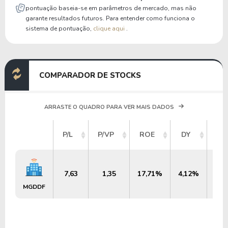
pontuação baseia-se em parâmetros de mercado, mas não
garante resultados futuros. Para entender como funciona o
sistema de pontuação,
clique aqui
.
COMPARADOR DE STOCKS
ARRASTE O QUADRO PARA VER MAIS DADOS
VA
P/L
P/VP
ROE
DY
ME
7,63
1,35
17,71%
4,12%
US
MGDDF