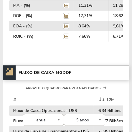
MA - (%)
11,31%
11,29%
ROE - (%)
17,71%
18,62%
EOA - (%)
8,64%
9,61%
ROIC - (%)
7,66%
6,71%
FLUXO DE CAIXA MGDDF
ARRASTE O QUADRO PARA VER MAIS DADOS
#
Últ. 12M
Fluxo de Caixa Operacional - US$
6,34 Bilhões
anual
5 anos
Fluxo de Caixa de Investimentos - US$
-4,77 Bilhões
Fluxo de Caixa de Financiamentos - US$
-3,95 Bilhões