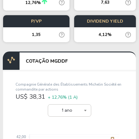
7,63
12,76%
P/VP
DIVIDEND YIELD
1,35
4,12%
COTAÇÃO MGDDF
Compagnie Générale des Établissements Michelin Société en
commandite par actions
US$ 38,31
+ 12,76%
(1 A)
1 ano