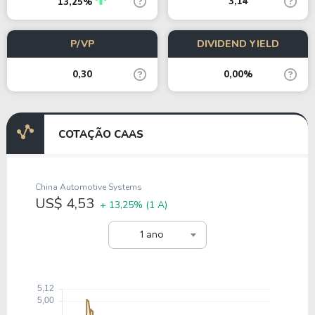
3,14
13,25%
P/VP
DIVIDEND YIELD
0,30
0,00%
COTAÇÃO CAAS
China Automotive Systems
US$ 4,53
+ 13,25%
(1 A)
1 ano