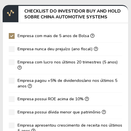
Margem EBITDA
8,65%
7,76%
CHECKLIST DO INVESTIDOR BUY AND HOLD
EV/EBITDA
-1,89
3,43
SOBRE CHINA AUTOMOTIVE SYSTEMS
EV/EBIT
-1,89
5,59
P/EBITDA
1,89
1,87
Empresa com mais de 5 anos de Bolsa
P/EBIT
2,13
2,71
Empresa nunca deu prejuízo (ano fiscal)
P/Ativo
0,13
0,14
Empresa com lucro nos últimos 20 trimestres (5 anos)
VPA
15,02
12,99
LPA
1,43
1,00
Empresa pagou +5% de dividendos/ano nos últimos 5
Giro de Ativos
0,23
0,22
anos
ROE
9,50%
7,69%
Empresa possui ROE acima de 10%
ROIC
18,98%
10,58%
Empresa possui dívida menor que patrimônio
ROA
4,28%
3,52%
Dívida Líquida / Patrimônio
-0,38
-0,22
Empresa apresentou crescimento de receita nos últimos
5 anos