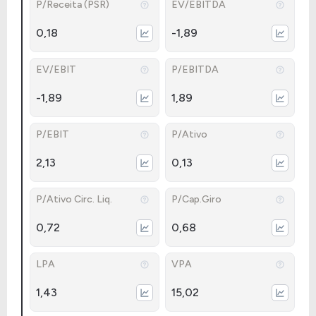
P/Receita (PSR)
EV/EBITDA
0,18
-1,89
EV/EBIT
P/EBITDA
-1,89
1,89
P/EBIT
P/Ativo
2,13
0,13
P/Ativo Circ. Liq.
P/Cap.Giro
0,72
0,68
LPA
VPA
1,43
15,02