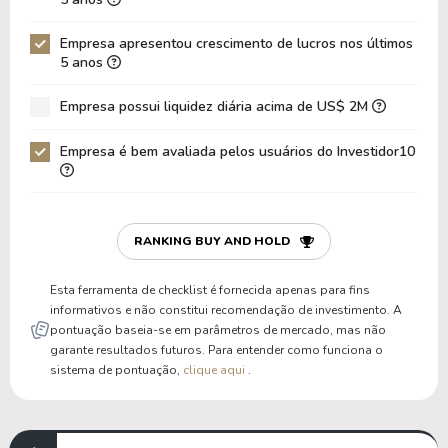
Dívida Líquida / EBITDA
-8,69
-5,76
Empresa apresentou crescimento de lucros nos últimos
Dívida Líquida / EBIT
-8,69
-9,38
5 anos
Dívida Bruta / Patrimônio
0,01
0,000359
Empresa possui liquidez diária acima de US$ 2M
Patrimônio / Ativos
0,45
0,46
Empresa é bem avaliada pelos usuários do Investidor10
Passivos / Ativos
0,55
0,54
Liquidez Corrente
1,36
1,32
P/Cap Giro
0,68
0,92
RANKING BUY AND HOLD
P/Ativo Circ Líq
0,72
0,95
Esta ferramenta de checklist é fornecida apenas para fins
informativos e não constitui recomendação de investimento. A
pontuação baseia-se em parâmetros de mercado, mas não
garante resultados futuros. Para entender como funciona o
sistema de pontuação,
clique aqui
.