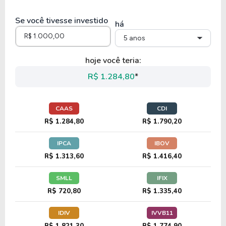
91,80
8,33
9,07%
0,00%
Se você tivesse investido
DASH
há
5 anos
8,99
1,38
15,39%
1,63%
hoje você teria:
AFYA
R$ 1.284,80
*
12,12
0,90
7,42%
2,46%
CAAS
CDI
LEN-B
R$ 1.284,80
R$ 1.790,20
IPCA
IBOV
17,70
55,69
314,63%
2,25%
R$ 1.313,60
R$ 1.416,40
LVS
SMLL
IFIX
R$ 720,80
R$ 1.335,40
12,15
1,95
16,02%
2,06%
IDIV
IVVB11
GNTX
R$ 1.821,30
R$ 1.774,90