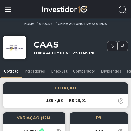
HOME
STOCKS
CHINA AUTOMOTIVE SYSTEMS
CAAS
CHINA AUTOMOTIVE SYSTEMS INC.
Cotação
Indicadores
Checklist
Comparador
Dividendos
R
COTAÇÃO
US$ 4,53
R$ 23,01
VARIAÇÃO (12M)
P/L