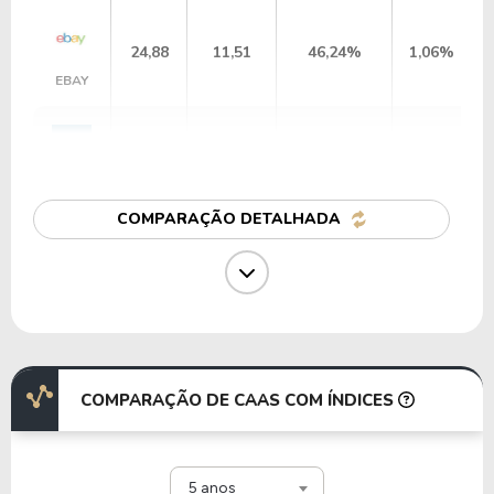
24,88
11,51
46,24%
1,06%
EBAY
19,21
0,00
-%
2,15%
DPZ
COMPARAÇÃO DETALHADA
13,26
1,66
12,51%
1,22%
DHI
6,11
1,32
21,62%
2,03%
LEG
COMPARAÇÃO DE CAAS COM ÍNDICES
32,88
8,88
27,00%
1,38%
5 anos