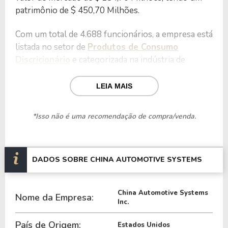
patrimônio de $ 450,70 Milhões.
Com um total de 4.688 funcionários, a empresa está
listada no setor de
Produtos de Consumo
Discricionário
e categorizada na indústria de
Componentes Automotivos
.
LEIA MAIS
Nos últimos 12 meses a Empresa teve um
faturamento de $ 765,73 Milhões, que gerou um
*Isso não é uma recomendação de compra/venda.
lucro no valor de $ 42,83 Milhões.
Quanto aos seus principais indicadores, a Empresa
possui um P/L de 3,14, um P/VP de 0,30 e nos
DADOS SOBRE CHINA AUTOMOTIVE SYSTEMS
últimos 12 meses a Empresa não pagou dividendos.
China Automotive Systems
A Empresa é negociada no exterior através do
Nome da Empresa:
Inc.
ticker
CAAS
.
País de Origem:
Estados Unidos