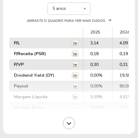
5 anos
ARRASTE O QUADRO PARA VER MAIS DADOS
2025
2024
P/L
3,14
4,09
P/Receita (PSR)
0,18
0,19
P/VP
0,30
0,31
Dividend Yield (DY)
0,00%
19,58%
Payout
0,00%
80,08%
Margem Líquida
5,59%
4,61%
Margem Bruta
19,00%
16,77%
Margem Operacional
7,71%
6,70%
Margem EBIT
8,65%
4,77%