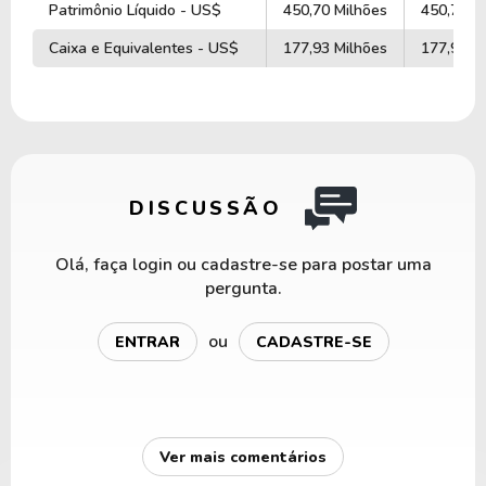
Patrimônio Líquido - US$
450,70 Milhões
450,70 M
Caixa e Equivalentes - US$
177,93 Milhões
177,93 M
DISCUSSÃO
Olá, faça login ou cadastre-se para postar uma
pergunta.
ou
ENTRAR
CADASTRE-SE
Ver mais comentários