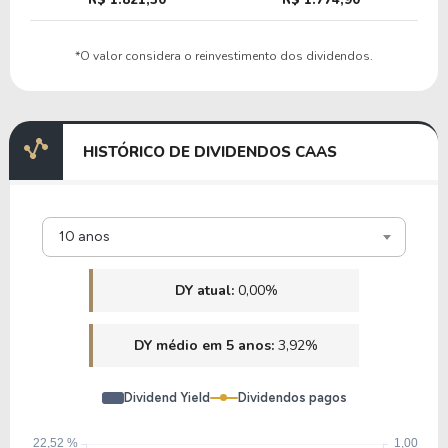
7,56
-229,25
-3.033,85%
3,82%
*O valor considera o reinvestimento dos dividendos.
HRB
HISTÓRICO DE DIVIDENDOS CAAS
10 anos
DY atual:
0,00%
DY médio em 5 anos:
3,92%
Dividend Yield
Dividendos pagos