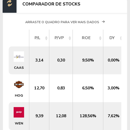
COMPARADOR DE STOCKS
ARRASTE O QUADRO PARA VER MAIS DADOS
P/L
P/VP
ROE
DY
3,14
0,30
9,50%
0,00%
CAAS
12,70
0,83
6,50%
3,00%
HOG
9,39
12,08
128,56%
7,62%
WEN