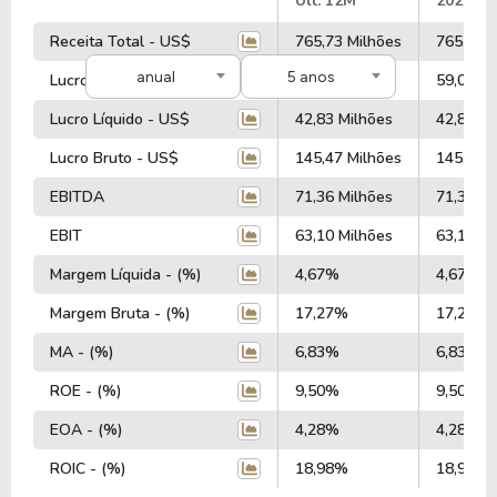
#
Últ. 12M
2025
Receita Total - US$
765,73 Milhões
765,73 M
anual
5 anos
Lucro Operacional - US$
59,07 Milhões
59,07 Mi
Lucro Líquido - US$
42,83 Milhões
42,83 Mi
Lucro Bruto - US$
145,47 Milhões
145,47 M
EBITDA
71,36 Milhões
71,36 Mi
EBIT
63,10 Milhões
63,10 Mi
Margem Líquida - (%)
4,67%
4,67%
Margem Bruta - (%)
17,27%
17,27%
MA - (%)
6,83%
6,83%
ROE - (%)
9,50%
9,50%
EOA - (%)
4,28%
4,28%
ROIC - (%)
18,98%
18,98%