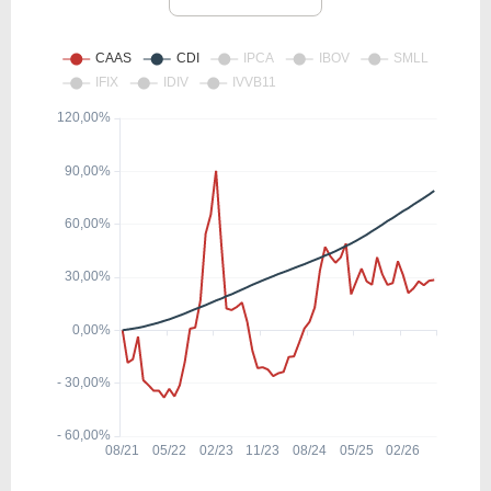
TXRH
47,01
2,65
5,63%
1,78%
CBRL
12,36
0,92
7,42%
2,41%
LEN
35,36
1,74
4,91%
3,58%
SWBI
6,86
1,26
18,34%
0,00%
TCOM