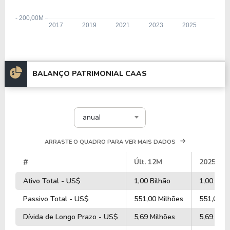
BALANÇO PATRIMONIAL CAAS
anual
ARRASTE O QUADRO PARA VER MAIS DADOS
#
Últ. 12M
2025
Ativo Total - US$
1,00 Bilhão
1,00 Bilh
Passivo Total - US$
551,00 Milhões
551,00 M
Dívida de Longo Prazo - US$
5,69 Milhões
5,69 Milh