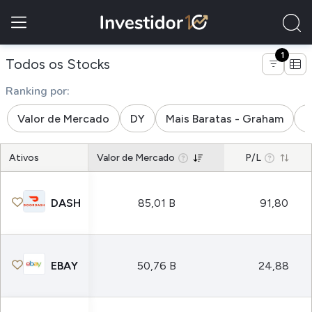
1
de empresas do setor produtos d
Todos os Stocks
Ranking por:
Valor de Mercado
DY
Mais Baratas - Graham
M
Ativos
Valor de Mercado
P/L
DASH
85,01 B
91,80
EBAY
50,76 B
24,88