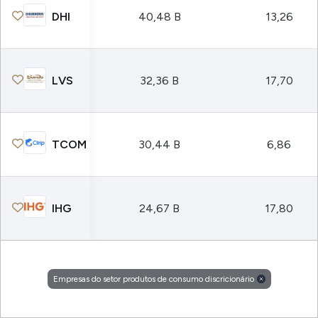
DHI
40,48 B
13,26
LVS
32,36 B
17,70
TCOM
30,44 B
6,86
IHG
24,67 B
17,80
Empresas do setor produtos de consumo discricionário