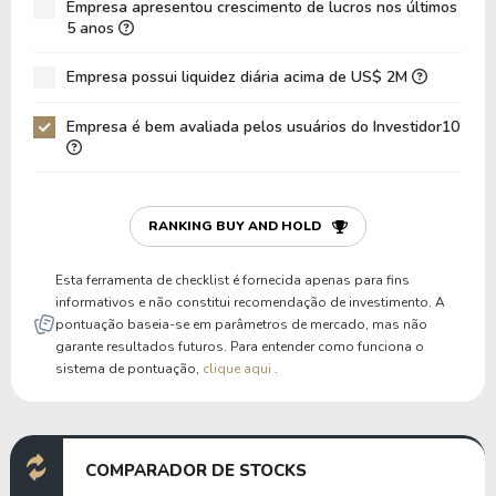
Empresa apresentou crescimento de lucros nos últimos
Dívida Líquida / EBIT
26,41
-8,28
5 anos
Dívida Bruta / Patrimônio
0,76
0,78
Empresa possui liquidez diária acima de US$ 2M
Patrimônio / Ativos
0,44
0,45
Empresa é bem avaliada pelos usuários do Investidor10
Passivos / Ativos
0,44
0,45
Liquidez Corrente
0,35
0,00
P/Cap Giro
-2,90
0,00
RANKING BUY AND HOLD
P/Ativo Circ Líq
-0,47
0,00
Esta ferramenta de checklist é fornecida apenas para fins
informativos e não constitui recomendação de investimento. A
pontuação baseia-se em parâmetros de mercado, mas não
garante resultados futuros. Para entender como funciona o
sistema de pontuação,
clique aqui
.
COMPARADOR DE STOCKS