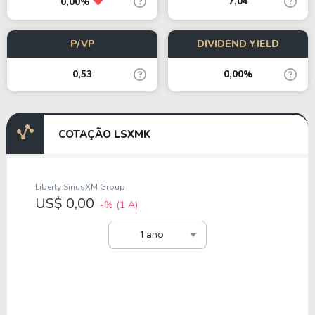
7,04
0,00%
P/VP
DIVIDEND YIELD
0,53
0,00%
COTAÇÃO LSXMK
Liberty SiriusXM Group
US$ 0,00
-%
(1 A)
1 ano