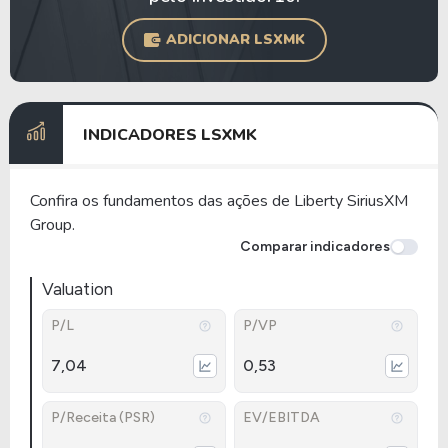
ADICIONAR LSXMK
INDICADORES LSXMK
Confira os fundamentos das ações de Liberty SiriusXM
Group.
Comparar indicadores
Valuation
P/L
P/VP
7,04
0,53
P/Receita (PSR)
EV/EBITDA