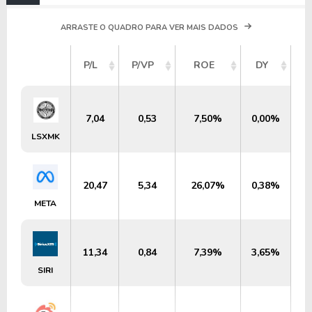
ARRASTE O QUADRO PARA VER MAIS DADOS
V
P/L
P/VP
ROE
DY
M
7,04
0,53
7,50%
0,00%
LSXMK
20,47
5,34
26,07%
0,38%
META
11,34
0,84
7,39%
3,65%
SIRI