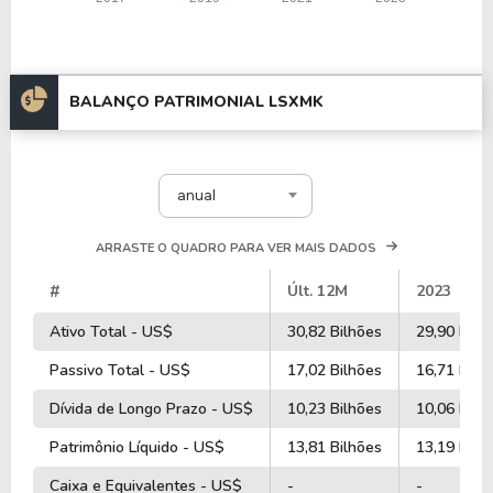
BALANÇO PATRIMONIAL LSXMK
anual
ARRASTE O QUADRO PARA VER MAIS DADOS
#
Últ. 12M
2023
Ativo Total - US$
30,82 Bilhões
29,90 Bilh
Passivo Total - US$
17,02 Bilhões
16,71 Bilh
Dívida de Longo Prazo - US$
10,23 Bilhões
10,06 Bilh
Patrimônio Líquido - US$
13,81 Bilhões
13,19 Bilh
Caixa e Equivalentes - US$
-
-