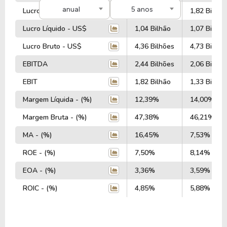
anual
5 anos
Lucro Operacional - US$
1,92 Bilhão
1,82 Bilhão
faturamento de $ 8,90 Bilhões, que gerou um lucro
no valor de $ 1,04 Bilhão.
Lucro Líquido - US$
1,04 Bilhão
1,07 Bilhão
Lucro Bruto - US$
4,36 Bilhões
4,73 Bilhõe
Quanto aos seus principais indicadores, a Empresa
possui um P/L de 7,04, um P/VP de 0,53 e nos
EBITDA
2,44 Bilhões
2,06 Bilhõe
últimos 12 meses a Empresa não pagou dividendos.
EBIT
1,82 Bilhão
1,33 Bilhão
A Empresa é negociada no exterior através do
Margem Líquida - (%)
12,39%
14,00%
ticker
LSXMK
.
Margem Bruta - (%)
47,38%
46,21%
MA - (%)
16,45%
7,53%
ROE - (%)
7,50%
8,14%
EOA - (%)
3,36%
3,59%
ROIC - (%)
4,85%
5,88%