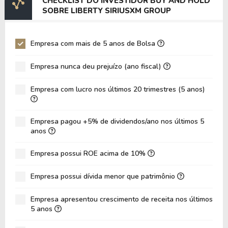
CHECKLIST DO INVESTIDOR BUY AND HOLD
EV/EBITDA
31,84
-15,78
SOBRE LIBERTY SIRIUSXM GROUP
EV/EBIT
45,54
-13,17
P/EBITDA
4,58
14,95
Empresa com mais de 5 anos de Bolsa
P/EBIT
7,06
-17,64
Empresa nunca deu prejuízo (ano fiscal)
P/Ativo
0,31
0,24
Empresa com lucro nos últimos 20 trimestres (5 anos)
VPA
40,34
56,75
LPA
3,28
10,77
Empresa pagou +5% de dividendos/ano nos últimos 5
Giro de Ativos
0,08
0,21
anos
ROE
8,14%
18,98%
Empresa possui ROE acima de 10%
ROIC
5,88%
0,00%
Empresa possui dívida menor que patrimônio
ROA
3,59%
8,55%
Dívida Líquida / Patrimônio
0,76
0,66
Empresa apresentou crescimento de receita nos últimos
5 anos
Dívida Líquida / EBITDA
18,46
-9,92