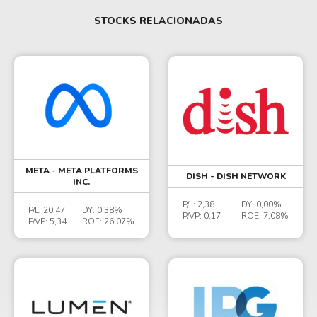
STOCKS RELACIONADAS
META - META PLATFORMS
DISH - DISH NETWORK
INC.
P/L:
2,38
DY:
0,00%
P/L:
20,47
DY:
0,38%
P/VP:
0,17
ROE:
7,08%
P/VP:
5,34
ROE:
26,07%