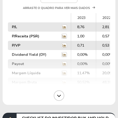
ARRASTE O QUADRO PARA VER MAIS DADOS
2023
2022
P/L
8,76
2,81
P/Receita (PSR)
1,00
0,57
P/VP
0,71
0,53
Dividend Yield (DY)
0,00%
0,00%
Payout
0,00%
0,00%
Margem Líquida
11,47%
20,09%
Margem Bruta
50,52%
48,18%
Margem Operacional
19,39%
4,40%
Margem EBIT
16,65%
-17,07%
Margem EBITDA
23,82%
-14,24%