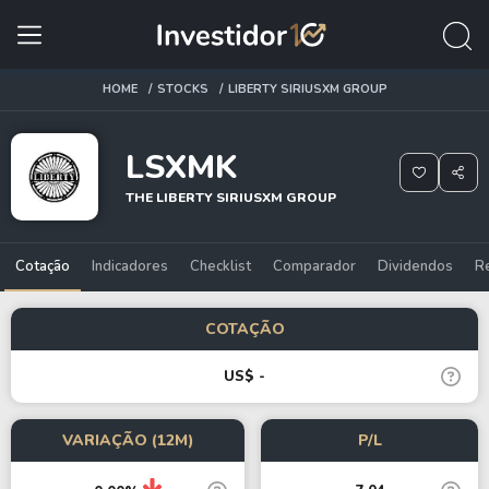
HOME
STOCKS
LIBERTY SIRIUSXM GROUP
LSXMK
THE LIBERTY SIRIUSXM GROUP
Cotação
Indicadores
Checklist
Comparador
Dividendos
R
COTAÇÃO
US$ -
VARIAÇÃO (12M)
P/L