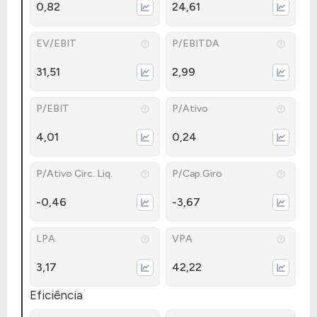
0,82
24,61
EV/EBIT
P/EBITDA
31,51
2,99
P/EBIT
P/Ativo
4,01
0,24
P/Ativo Circ. Liq.
P/Cap.Giro
-0,46
-3,67
LPA
VPA
3,17
42,22
Eficiência