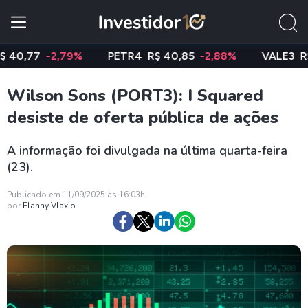
77
-2,79%
PETR4
R$ 40,85
-2,88%
VALE3
R$ 74,
Wilson Sons (PORT3): I Squared
desiste de oferta pública de ações
A informação foi divulgada na última quarta-feira
(23).
Publicado em 11/09/2025 às 16:03h
por
Elanny Vlaxio