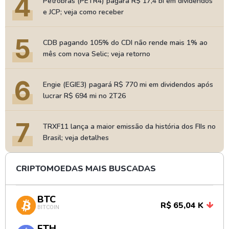
4
Petrobras (PETR4) pagará R$ 17,4 bi em dividendos
e JCP; veja como receber
5
CDB pagando 105% do CDI não rende mais 1% ao
mês com nova Selic; veja retorno
6
Engie (EGIE3) pagará R$ 770 mi em dividendos após
lucrar R$ 694 mi no 2T26
7
TRXF11 lança a maior emissão da história dos FIIs no
Brasil; veja detalhes
CRIPTOMOEDAS MAIS BUSCADAS
BTC
R$ 65,04 K
BITCOIN
ETH