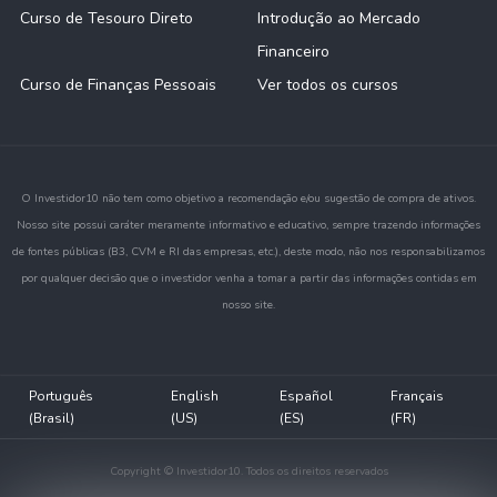
Curso de Tesouro Direto
Introdução ao Mercado
Financeiro
Curso de Finanças Pessoais
Ver todos os cursos
O Investidor10 não tem como objetivo a recomendação e/ou sugestão de compra de ativos.
Nosso site possui caráter meramente informativo e educativo, sempre trazendo informações
de fontes públicas (B3, CVM e RI das empresas, etc.), deste modo, não nos responsabilizamos
por qualquer decisão que o investidor venha a tomar a partir das informações contidas em
nosso site.
Português
English
Español
Français
(Brasil)
(US)
(ES)
(FR)
Copyright © Investidor10. Todos os direitos reservados