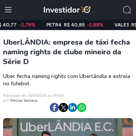
77
-2,79%
PETR4
R$ 40,85
-2,88%
VALE3
R$ 74,
UberLÂNDIA: empresa de táxi fecha
naming rights de clube mineiro da
Série D
Uber fecha naming rights com Uberlândia e estreia
no futebol.
Publicado em 03/04/2026 às 09:01h
por
Wesley Santana