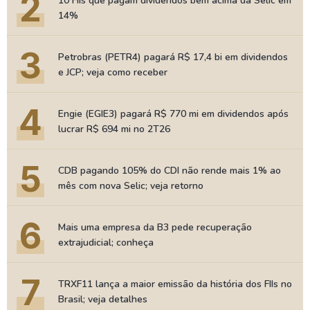
2
10 FIIs que pagam dividendos bem acima da Selic em
14%
3
Petrobras (PETR4) pagará R$ 17,4 bi em dividendos
e JCP; veja como receber
4
Engie (EGIE3) pagará R$ 770 mi em dividendos após
lucrar R$ 694 mi no 2T26
5
CDB pagando 105% do CDI não rende mais 1% ao
mês com nova Selic; veja retorno
6
Mais uma empresa da B3 pede recuperação
extrajudicial; conheça
7
TRXF11 lança a maior emissão da história dos FIIs no
Brasil; veja detalhes