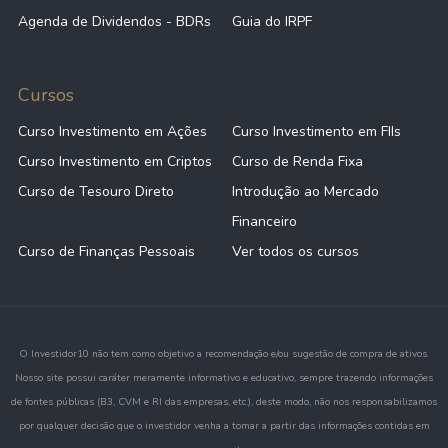
Agenda de Dividendos - BDRs
Guia do IRPF
Cursos
Curso Investimento em Ações
Curso Investimento em FIIs
Curso Investimento em Criptos
Curso de Renda Fixa
Curso de Tesouro Direto
Introdução ao Mercado
Financeiro
Curso de Finanças Pessoais
Ver todos os cursos
O Investidor10 não tem como objetivo a recomendação e/ou sugestão de compra de ativos.
Nosso site possui caráter meramente informativo e educativo, sempre trazendo informações
de fontes públicas (B3, CVM e RI das empresas, etc.), deste modo, não nos responsabilizamos
por qualquer decisão que o investidor venha a tomar a partir das informações contidas em