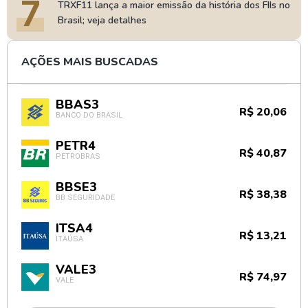
7
TRXF11 lança a maior emissão da história dos FIIs no
Brasil; veja detalhes
AÇÕES MAIS BUSCADAS
BBAS3
R$ 20,06
BANCO DO BRASIL
PETR4
R$ 40,87
PETROBRAS
BBSE3
R$ 38,38
BB SEGURIDADE
ITSA4
R$ 13,21
ITAÚSA
VALE3
R$ 74,97
VALE