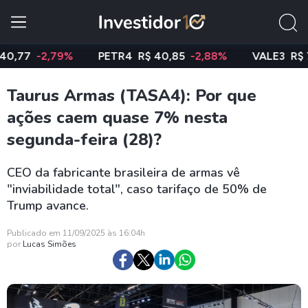
-2,79%
PETR4
R$ 40,85
-2,88%
VALE3
R$ 74,97
Taurus Armas (TASA4): Por que
ações caem quase 7% nesta
segunda-feira (28)?
CEO da fabricante brasileira de armas vê
"inviabilidade total", caso tarifaço de 50% de
Trump avance.
Publicado em 11/09/2025 às 16:04h
por
Lucas Simões