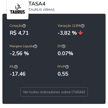
TASA4
TAURUS ARMAS
Cotação
Variação (12M)
R$ 4,71
-3,82 %
Margem Líquida
DY
-2,56 %
0.07%
P/L
P/VP
-17,46
0,55
Ver todos indicadores sobre (TASA4)