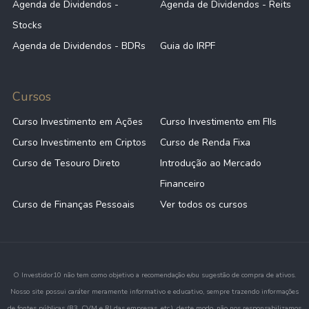
Agenda de Dividendos -
Agenda de Dividendos - Reits
Stocks
Agenda de Dividendos - BDRs
Guia do IRPF
Cursos
Curso Investimento em Ações
Curso Investimento em FIIs
Curso Investimento em Criptos
Curso de Renda Fixa
Curso de Tesouro Direto
Introdução ao Mercado
Financeiro
Curso de Finanças Pessoais
Ver todos os cursos
O Investidor10 não tem como objetivo a recomendação e/ou sugestão de compra de ativos.
Nosso site possui caráter meramente informativo e educativo, sempre trazendo informações
de fontes públicas (B3, CVM e RI das empresas, etc.), deste modo, não nos responsabilizamos