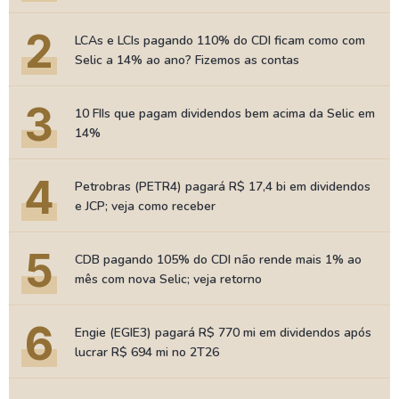
2
LCAs e LCIs pagando 110% do CDI ficam como com
Selic a 14% ao ano? Fizemos as contas
3
10 FIIs que pagam dividendos bem acima da Selic em
14%
4
Petrobras (PETR4) pagará R$ 17,4 bi em dividendos
e JCP; veja como receber
5
CDB pagando 105% do CDI não rende mais 1% ao
mês com nova Selic; veja retorno
6
Engie (EGIE3) pagará R$ 770 mi em dividendos após
lucrar R$ 694 mi no 2T26