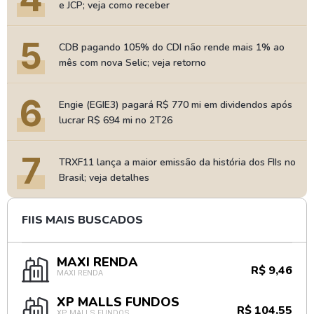
e JCP; veja como receber
5
CDB pagando 105% do CDI não rende mais 1% ao
mês com nova Selic; veja retorno
6
Engie (EGIE3) pagará R$ 770 mi em dividendos após
lucrar R$ 694 mi no 2T26
7
TRXF11 lança a maior emissão da história dos FIIs no
Brasil; veja detalhes
FIIS MAIS BUSCADOS
MAXI RENDA
R$ 9,46
MAXI RENDA
XP MALLS FUNDOS
R$ 104,55
XP MALLS FUNDOS