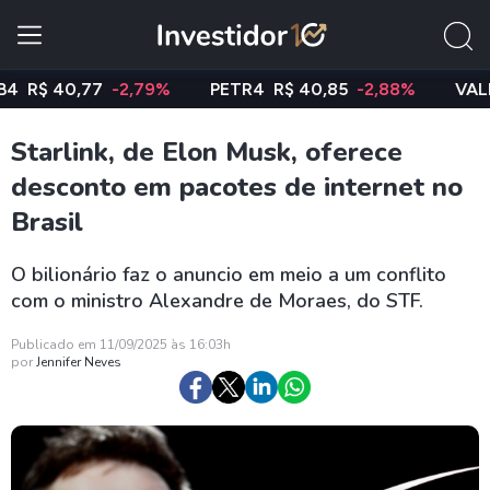
$ 40,77
-2,79%
PETR4
R$ 40,85
-2,88%
VALE3
R
Starlink, de Elon Musk, oferece
desconto em pacotes de internet no
Brasil
O bilionário faz o anuncio em meio a um conflito
com o ministro Alexandre de Moraes, do STF.
Publicado em 11/09/2025 às 16:03h
por
Jennifer Neves