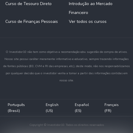
Curso de Tesouro Direto
Introdução ao Mercado
Financeiro
Curso de Finanças Pessoais
Ver todos os cursos
O Investidor10 não tem como objetivo a recomendação e/ou sugestão de compra de ativos.
Nosso site possui caráter meramente informativo e educativo, sempre trazendo informações
de fontes públicas (B3, CVM e RI das empresas, etc.), deste modo, não nos responsabilizamos
por qualquer decisão que o investidor venha a tomar a partir das informações contidas em
nosso site.
Português
English
Español
Français
(Brasil)
(US)
(ES)
(FR)
Copyright © Investidor10. Todos os direitos reservados