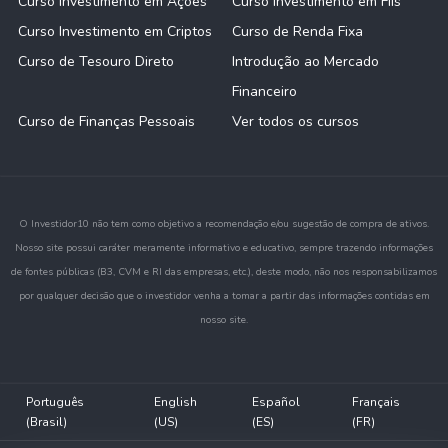
Curso Investimento em Ações
Curso Investimento em FIIs
Curso Investimento em Criptos
Curso de Renda Fixa
Curso de Tesouro Direto
Introdução ao Mercado
Financeiro
Curso de Finanças Pessoais
Ver todos os cursos
O Investidor10 não tem como objetivo a recomendação e/ou sugestão de compra de ativos.
Nosso site possui caráter meramente informativo e educativo, sempre trazendo informações
de fontes públicas (B3, CVM e RI das empresas, etc.), deste modo, não nos responsabilizamos
por qualquer decisão que o investidor venha a tomar a partir das informações contidas em
nosso site.
Português
English
Español
Français
(Brasil)
(US)
(ES)
(FR)