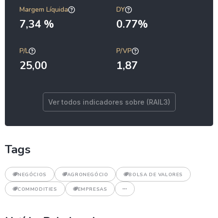
Margem Líquida
DY
7,34 %
0.77%
P/L
P/VP
25,00
1,87
Ver todos indicadores sobre (RAIL3)
Tags
NEGÓCIOS
AGRONEGÓCIO
BOLSA DE VALORES
COMMODITIES
EMPRESAS