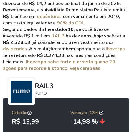
devedor de R$ 14,2 bilhões ao final de junho de 2025.
Recentemente, a subsidiária Rumo Malha Paulista emitiu
R$ 1 bilhão em
debêntures
com vencimento em 2040,
com custo equivalente a
90% do CDI
.
Segundo dados do
Investidor10
, se você tivesse
investido R$ 1 mil em
RAIL3
há dez anos, hoje você teria
R$ 2.528,59
, já considerando o reinvestimento dos
dividendos
. A simulação também aponta que o
Ibovespa
teria retornado
R$ 3.374,30
nas mesmas condições.
Leia mais:
Ibovespa sobe forte e arrasta quase 20
ações para recorde histórico; veja campeãs
RAIL3
RUMO
Cotação
Variação (12M)
R$ 13,99
-14,98 %