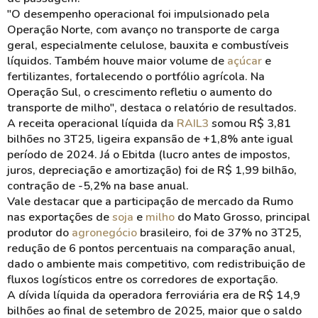
"O desempenho operacional foi impulsionado pela
Operação Norte, com avanço no transporte de carga
geral, especialmente celulose, bauxita e combustíveis
líquidos. Também houve maior volume de
açúcar
e
fertilizantes, fortalecendo o portfólio agrícola. Na
Operação Sul, o crescimento refletiu o aumento do
transporte de milho", destaca o relatório de resultados.
A receita operacional líquida da
RAIL3
somou R$ 3,81
bilhões no 3T25, ligeira expansão de +1,8% ante igual
período de 2024. Já o Ebitda (lucro antes de impostos,
juros, depreciação e amortização) foi de R$ 1,99 bilhão,
contração de -5,2% na base anual.
Vale destacar que a participação de mercado da Rumo
nas exportações de
soja
e
milho
do Mato Grosso, principal
produtor do
agronegócio
brasileiro, foi de 37% no 3T25,
redução de 6 pontos percentuais na comparação anual,
dado o ambiente mais competitivo, com redistribuição de
fluxos logísticos entre os corredores de exportação.
A dívida líquida da operadora ferroviária era de R$ 14,9
bilhões ao final de setembro de 2025, maior que o saldo