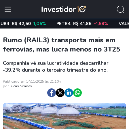
R$ 42,50
1,05%
PETR4
R$ 41,86
-1,58%
VALE3
R$
Rumo (RAIL3) transporta mais em
ferrovias, mas lucra menos no 3T25
Companhia vê sua lucratividade descarrilhar
-39,2% durante o terceiro trimestre do ano.
Publicado em 14/11/2025 às 21:10h
por
Lucas Simões