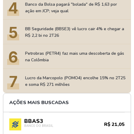
4
Banco da Bolsa pagará "bolada" de R$ 1,63 por
ação em JCP; veja qual
5
BB Seguridade (BBSE3) vê lucro cair 4% e chegar a
R$ 2,2 bi no 2T26
6
Petrobras (PETR4) faz mais uma descoberta de gás
na Colômbia
7
Lucro da Marcopolo (POMO4) encolhe 15% no 2T25
e soma R$ 271 milhões
AÇÕES MAIS BUSCADAS
BBAS3
R$ 21,05
BANCO DO BRASIL