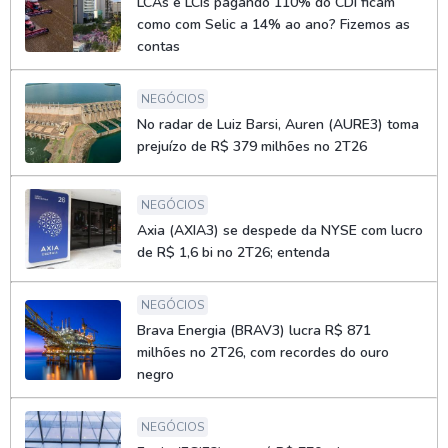
LCAs e LCIs pagando 110% do CDI ficam
como com Selic a 14% ao ano? Fizemos as
contas
NEGÓCIOS
No radar de Luiz Barsi, Auren (AURE3) toma
prejuízo de R$ 379 milhões no 2T26
NEGÓCIOS
Axia (AXIA3) se despede da NYSE com lucro
de R$ 1,6 bi no 2T26; entenda
NEGÓCIOS
Brava Energia (BRAV3) lucra R$ 871
milhões no 2T26, com recordes do ouro
negro
NEGÓCIOS