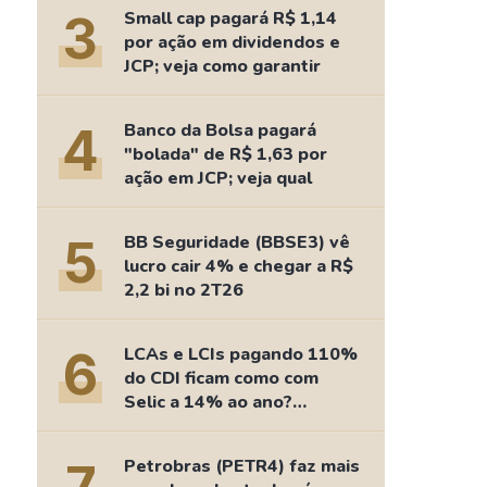
Comparador de Ativos
3
Small cap pagará R$ 1,14
As Ações Mais Buscadas
por ação em dividendos e
JCP; veja como garantir
Guia do Iniciante
4
Banco da Bolsa pagará
"bolada" de R$ 1,63 por
ação em JCP; veja qual
5
BB Seguridade (BBSE3) vê
lucro cair 4% e chegar a R$
2,2 bi no 2T26
6
LCAs e LCIs pagando 110%
do CDI ficam como com
Selic a 14% ao ano?
Fizemos as contas
Petrobras (PETR4) faz mais