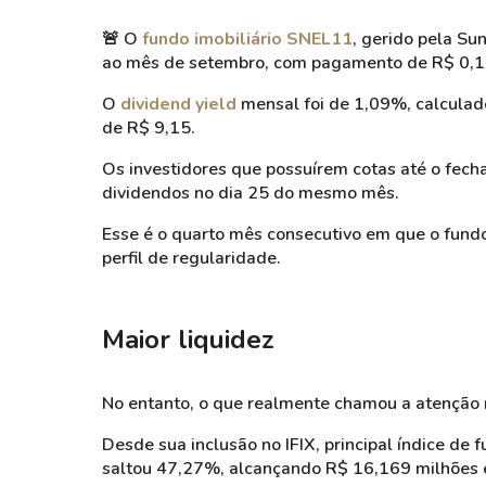
🚨
O
fundo imobiliário SNEL11
, gerido pela Su
ao mês de setembro, com pagamento de R$ 0,10
O
dividend yield
mensal foi de 1,09%, calculad
de R$ 9,15.
Os investidores que possuírem cotas até o fec
dividendos no dia 25 do mesmo mês.
Esse é o quarto mês consecutivo em que o fundo
perfil de regularidade.
Maior liquidez
No entanto, o que realmente chamou a atenção n
Desde sua inclusão no IFIX, principal índice de 
saltou 47,27%, alcançando R$ 16,169 milhões