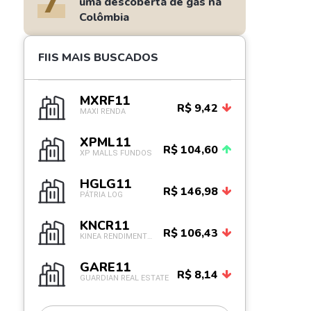
7
uma descoberta de gás na
Colômbia
FIIS MAIS BUSCADOS
MXRF11
R$ 9,42
MAXI RENDA
XPML11
R$ 104,60
XP MALLS FUNDOS
HGLG11
R$ 146,98
PÁTRIA LOG
KNCR11
R$ 106,43
KINEA RENDIMENTOS IM
GARE11
R$ 8,14
GUARDIAN REAL ESTATE