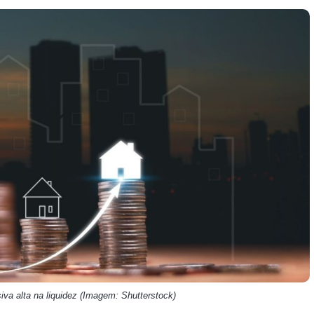
HASH11
Google
Dogecoin
GOLD11
Meta
Solana
XINA11
Coca-Cola
Cardano
Ver todos
Ver todos
Ver todos
va alta na liquidez (Imagem: Shutterstock)