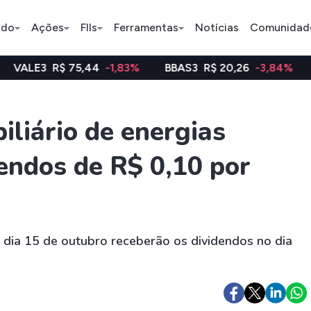
ado
Ações
FIIs
Ferramentas
Notícias
Comunidad
75,44
-1,83%
BBAS3
R$ 20,26
-3,84%
WEGE3
R$ 
Pe
liário de energias
endos de R$ 0,10 por
Índice
Ação
Ação
Bradesco
Petrobras
Axia
ETFs
Stocks
Criptomo
 dia 15 de outubro receberão os dividendos no dia
BOVA11
Tesla
Bitcoin
IVVB11
Apple
Ethereum
SMAL11
Amazon
Binance C