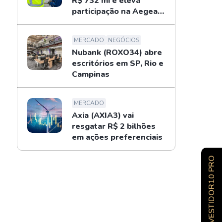
R$ 732 mi e eleva
participação na Aegea
para 14%
MERCADO
NEGÓCIOS
Nubank (ROXO34) abre
escritórios em SP, Rio e
Campinas
MERCADO
Axia (AXIA3) vai
resgatar R$ 2 bilhões
em ações preferenciais
INVESTIDOR10 PRO