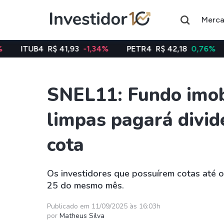
Merc
R$ 41,93
-1,34%
PETR4
R$ 42,18
0,76%
VALE3
R$ 
SNEL11: Fundo imobi
Assuntos do momento
limpas pagará divid
Índice
Índice
Ibovespa
Selic
cota
Ações
FIIs
Os investidores que possuírem cotas até o
Taesa
XPML11
25 do mesmo mês.
Itausa
RECR11
Publicado em 11/09/2025 às 16:03h
Ambev
HGLG11
por
Matheus Silva