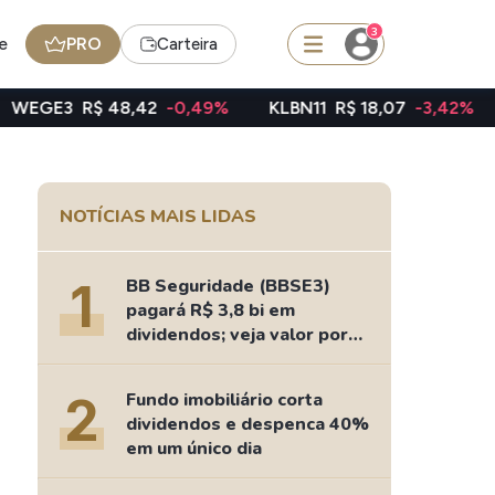
3
e
PRO
Carteira
48,42
-0,49%
KLBN11
R$ 18,07
-3,42%
TAEE11
R$ 
squisar
NOTÍCIAS MAIS LIDAS
FII
TRXF11
1
BB Seguridade (BBSE3)
pagará R$ 3,8 bi em
dividendos; veja valor por
ação
edas
Ideias
2
Fundo imobiliário corta
Agenda de Dividendos
dividendos e despenca 40%
Radar do Dividendo Inteligente
em um único dia
oin - BNB
Carteiras Recomendadas