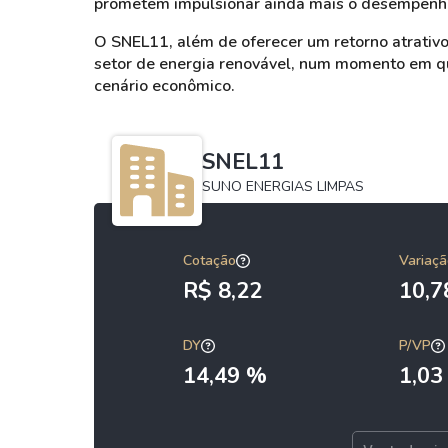
prometem impulsionar ainda mais o desempenh
O SNEL11, além de oferecer um retorno atrativ
setor de energia renovável, num momento em q
cenário econômico.
SNEL11
SUNO ENERGIAS LIMPAS
Cotação
Variaçã
R$ 8,22
10,
DY
P/VP
14,49 %
1,03