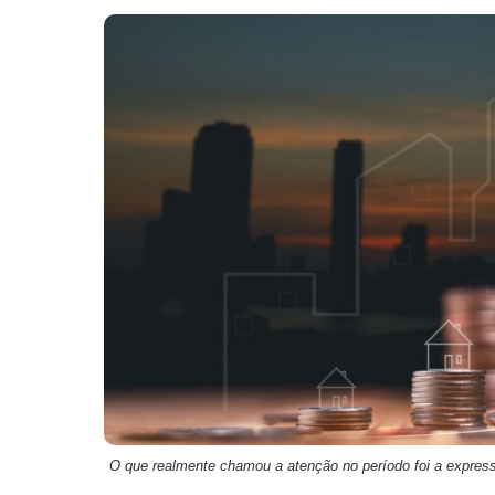
Weg
XPLG11
Klabin
KNRI11
Petrobrás
KNCR11
Ver todos
Ver todos
O que realmente chamou a atenção no período foi a expressi