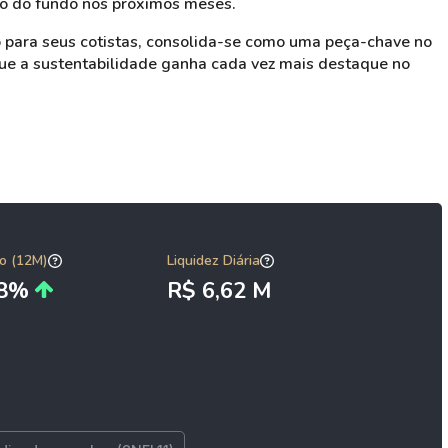
o do fundo nos próximos meses.
o para seus cotistas, consolida-se como uma peça-chave no
ue a sustentabilidade ganha cada vez mais destaque no
o (12M)
Liquidez Diária
78%
R$ 6,62 M