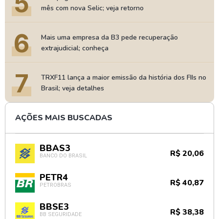
5
mês com nova Selic; veja retorno
6
Mais uma empresa da B3 pede recuperação
extrajudicial; conheça
7
TRXF11 lança a maior emissão da história dos FIIs no
Brasil; veja detalhes
AÇÕES MAIS BUSCADAS
BBAS3
R$ 20,06
BANCO DO BRASIL
PETR4
R$ 40,87
PETROBRAS
BBSE3
R$ 38,38
BB SEGURIDADE