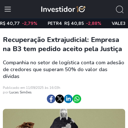
0,77
-2,79%
PETR4
R$ 40,85
-2,88%
VALE3
R$ 74
Recuperação Extrajudicial: Empresa
na B3 tem pedido aceito pela Justiça
Companhia no setor de logística conta com adesão
de credores que superam 50% do valor das
dívidas
Publicado em 11/09/2025 às 16:03h
por
Lucas Simões