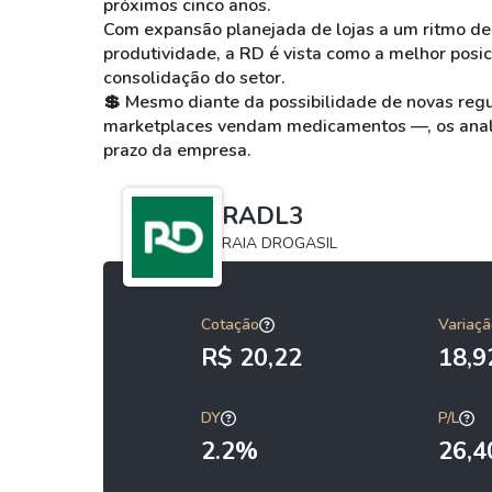
próximos cinco anos.
Com expansão planejada de lojas a um ritmo de 
produtividade, a RD é vista como a melhor posi
consolidação do setor.
💲
Mesmo diante da possibilidade de novas reg
marketplaces vendam medicamentos —, os analist
prazo da empresa.
RADL3
RAIA DROGASIL
Cotação
Variaçã
R$ 20,22
18,
DY
P/L
2.2%
26,4