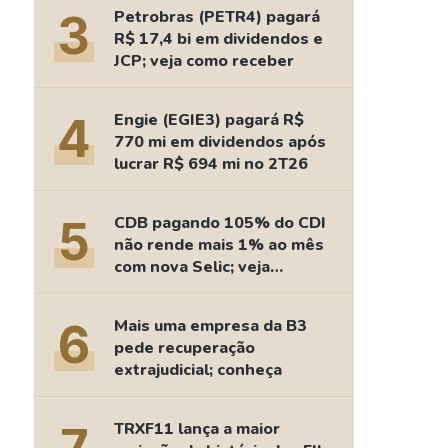
Comparador de Ativos
3
Petrobras (PETR4) pagará
As Ações Mais Buscadas
R$ 17,4 bi em dividendos e
JCP; veja como receber
Guia do Iniciante
4
Engie (EGIE3) pagará R$
770 mi em dividendos após
lucrar R$ 694 mi no 2T26
5
CDB pagando 105% do CDI
não rende mais 1% ao mês
com nova Selic; veja
retorno
6
Mais uma empresa da B3
pede recuperação
extrajudicial; conheça
TRXF11 lança a maior