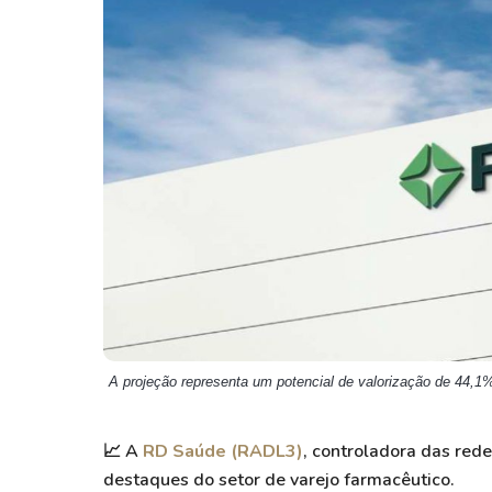
Weg
XPLG11
Klabin
KNRI11
Petrobrás
KNCR11
Ver todos
Ver todos
A projeção representa um potencial de valorização de 44,1
📈
A
RD Saúde (RADL3)
, controladora das red
destaques do setor de varejo farmacêutico.