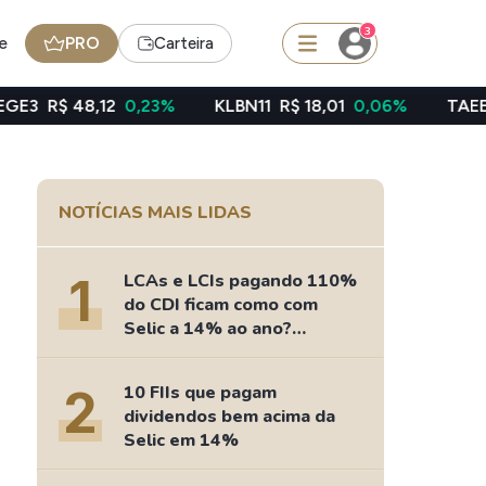
3
e
PRO
Carteira
2
0,23%
KLBN11
R$ 18,01
0,06%
TAEE11
R$ 39,49
squisar
NOTÍCIAS MAIS LIDAS
Ferramenta
Dividendos
1
LCAs e LCIs pagando 110%
do CDI ficam como com
Selic a 14% ao ano?
Fizemos as contas
edas
Ideias
2
10 FIIs que pagam
Agenda de Dividendos
dividendos bem acima da
Radar do Dividendo Inteligente
Selic em 14%
oin - BNB
Carteiras Recomendadas