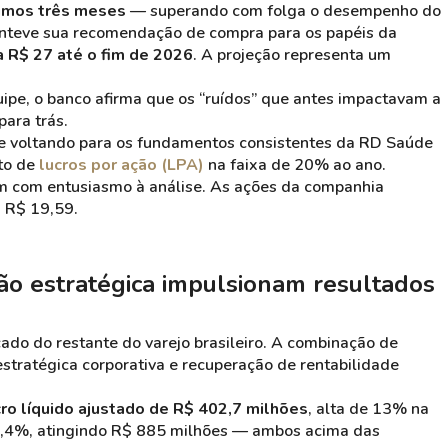
timos três meses
— superando com folga o desempenho do
teve sua recomendação de compra para os papéis da
a R$ 27 até o fim de 2026
. A projeção representa um
uipe, o banco afirma que os “ruídos” que antes impactavam a
para trás.
se voltando para os fundamentos consistentes da RD Saúde
to de
lucros por ação (LPA)
na faixa de 20% ao ano.
ram com entusiasmo à análise. As ações da companhia
 R$ 19,59.
ão estratégica impulsionam resultados
do do restante do varejo brasileiro. A combinação de
estratégica corporativa e recuperação de rentabilidade
cro líquido ajustado de R$ 402,7 milhões
, alta de 13% na
7,4%, atingindo R$ 885 milhões — ambos acima das