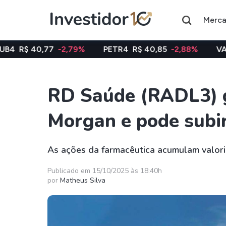
Merc
7
-2,79%
PETR4
R$ 40,85
-2,88%
VALE3
R$ 74,97
RD Saúde (RADL3) g
Assuntos do momento
Morgan e pode subi
Índice
Ação
Ibovespa
Petrobras
As ações da farmacêutica acumulam valori
Ações
FIIs
Publicado em 15/10/2025 às 18:40h
por
Matheus Silva
Taesa
XPML11
Itausa
RECR11
Ambev
HGLG11