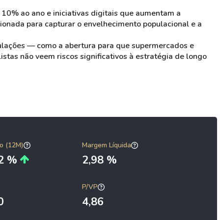
10% ao ano e iniciativas digitais que aumentam a
cionada para capturar o envelhecimento populacional e a
ulações — como a abertura para que supermercados e
as não veem riscos significativos à estratégia de longo
o (12M)
Margem Líquida
92 %
2,98 %
P/VP
0
4,86