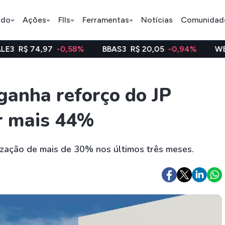
ado
Ações
FIIs
Ferramentas
Notícias
Comunidad
-0,58%
BBAS3
R$ 20,05
-0,94%
WEGE3
R$ 48,1
Pe
anha reforço do JP
r mais 44%
Ação
BDR
FII
Bradesco
JBS
TRXF11
zação de mais de 30% nos últimos três meses.
ETFs
Stocks
Criptomo
BOVA11
Tesla
Bitcoin
IVVB11
Apple
Ethereum
SMAL11
Amazon
Binance C