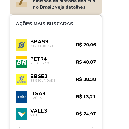
7
emissão da história dos FIIs
no Brasil; veja detalhes
AÇÕES MAIS BUSCADAS
BBAS3
R$ 20,06
BANCO DO BRASIL
PETR4
R$ 40,87
PETROBRAS
BBSE3
R$ 38,38
BB SEGURIDADE
ITSA4
R$ 13,21
ITAÚSA
VALE3
R$ 74,97
VALE