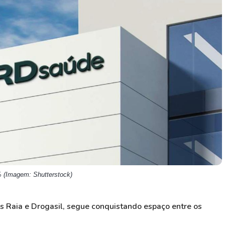
HASH11
Google
Dogecoin
GOLD11
Meta
Solana
XINA11
Coca-Cola
Cardano
Ver todos
Ver todos
Ver todos
% (Imagem: Shutterstock)
es Raia e Drogasil, segue conquistando espaço entre os