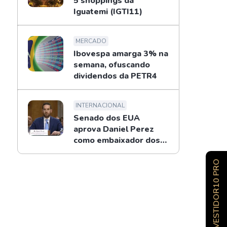
5 shoppings da
Iguatemi (IGTI11)
MERCADO
Ibovespa amarga 3% na
semana, ofuscando
dividendos da PETR4
INTERNACIONAL
Senado dos EUA
aprova Daniel Perez
como embaixador dos
EUA no Brasil
INVESTIDOR10 PRO