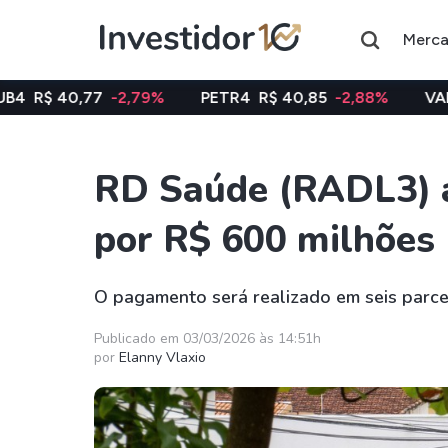
Merc
-2,79%
PETR4
R$ 40,85
-2,88%
VALE3
R$ 74,97
RD Saúde (RADL3) a
Assuntos do momento
por R$ 600 milhões
Índice
Ação
Ibovespa
Petrobras
O pagamento será realizado em seis parce
Ações
FIIs
Publicado em 03/03/2026 às 14:51h
por
Elanny Vlaxio
Taesa
XPML11
Itausa
RECR11
Ambev
HGLG11