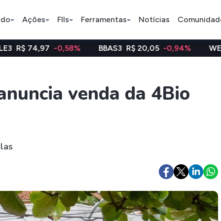
ado
Ações
FIIs
Ferramentas
Notícias
Comunidad
-0,58%
BBAS3
R$ 20,05
-0,94%
WEGE3
R$ 48,12
Pe
nuncia venda da 4Bio
Ação
BDR
FII
Bradesco
JBS
TRXF11
las
ETFs
Stocks
Criptomo
BOVA11
Tesla
Bitcoin
IVVB11
Apple
Ethereum
SMAL11
Amazon
Binance C