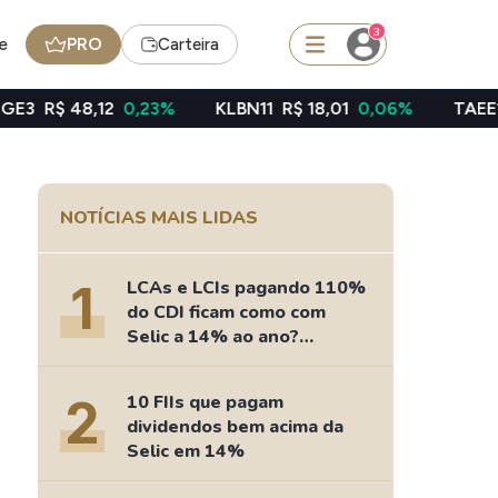
3
e
PRO
Carteira
0,23%
KLBN11
R$ 18,01
0,06%
TAEE11
R$ 39,49
-
squisar
NOTÍCIAS MAIS LIDAS
Ferramenta
Dividendos
1
LCAs e LCIs pagando 110%
do CDI ficam como com
Selic a 14% ao ano?
Fizemos as contas
edas
Ideias
2
10 FIIs que pagam
Agenda de Dividendos
dividendos bem acima da
Radar do Dividendo Inteligente
Selic em 14%
oin - BNB
Carteiras Recomendadas