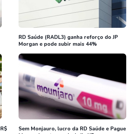
RD Saúde (RADL3) ganha reforço do JP
Morgan e pode subir mais 44%
 R$
Sem Monjauro, lucro da RD Saúde e Pague