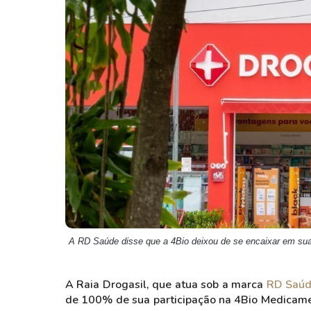
Weg
XPLG11
Klabin
KNRI11
Petrobrás
KNCR11
Ver todos
Ver todos
A RD Saúde disse que a 4Bio deixou de se encaixar em sua 
A Raia Drogasil, que atua sob a marca
RD Saúd
de 100% de sua participação na 4Bio Medicame