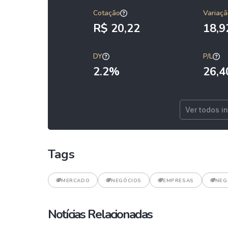
Cotação
Variaçã
R$ 20,22
18,
DY
P/L
2.2%
26,4
Ver todos i
Tags
MERCADO
NEGÓCIOS
EMPRESAS
NEG
Notícias Relacionadas