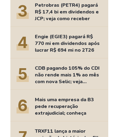
Comparador de Ativos
3
Petrobras (PETR4) pagará
As Ações Mais Buscadas
R$ 17,4 bi em dividendos e
JCP; veja como receber
Guia do Iniciante
4
Engie (EGIE3) pagará R$
770 mi em dividendos após
lucrar R$ 694 mi no 2T26
5
CDB pagando 105% do CDI
não rende mais 1% ao mês
com nova Selic; veja
retorno
6
Mais uma empresa da B3
pede recuperação
extrajudicial; conheça
TRXF11 lança a maior