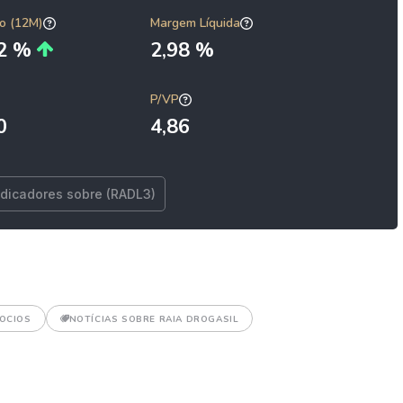
o (12M)
Margem Líquida
92 %
2,98 %
P/VP
0
4,86
ndicadores sobre (RADL3)
OCIOS
NOTÍCIAS SOBRE RAIA DROGASIL