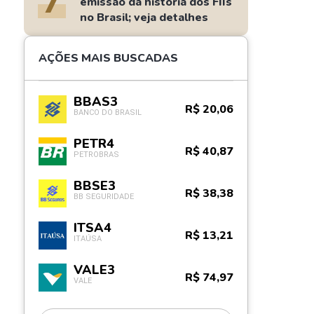
7
emissão da história dos FIIs
no Brasil; veja detalhes
AÇÕES MAIS BUSCADAS
BBAS3
R$ 20,06
BANCO DO BRASIL
PETR4
R$ 40,87
PETROBRAS
BBSE3
R$ 38,38
BB SEGURIDADE
ITSA4
R$ 13,21
ITAÚSA
VALE3
R$ 74,97
VALE