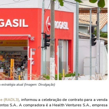
HASH11
Google
Dogecoin
GOLD11
Meta
Solana
XINA11
Coca-Cola
Cardano
Ver todos
Ver todos
Ver todos
estratégia atual (Imagem: Divulgação)
e (RADL3)
, informou a celebração de contrato para a venda
ntos S.A.. A compradora é a Health Ventures S.A., empresa