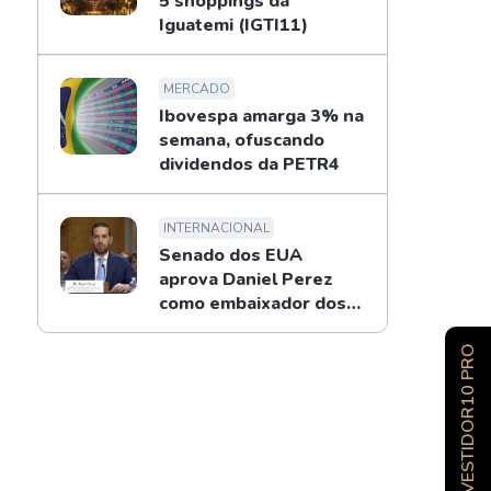
5 shoppings da
Iguatemi (IGTI11)
MERCADO
Ibovespa amarga 3% na
semana, ofuscando
dividendos da PETR4
INTERNACIONAL
Senado dos EUA
aprova Daniel Perez
como embaixador dos
EUA no Brasil
INVESTIDOR10 PRO