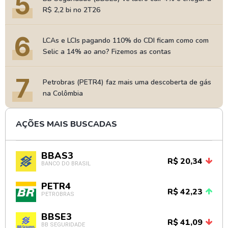
5
R$ 2,2 bi no 2T26
6
LCAs e LCIs pagando 110% do CDI ficam como com
Selic a 14% ao ano? Fizemos as contas
7
Petrobras (PETR4) faz mais uma descoberta de gás
na Colômbia
AÇÕES MAIS BUSCADAS
BBAS3
R$ 20,34
BANCO DO BRASIL
PETR4
R$ 42,23
PETROBRAS
BBSE3
R$ 41,09
BB SEGURIDADE