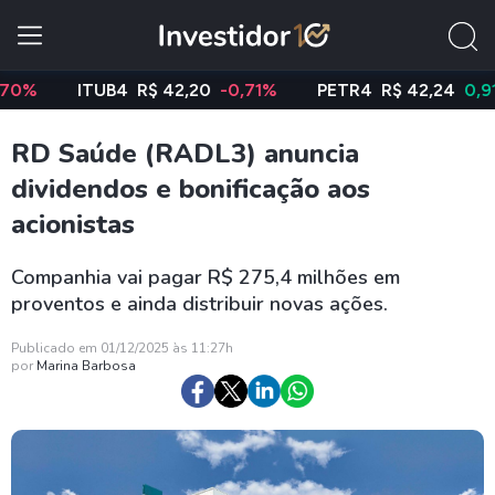
ITUB4
R$ 42,20
-0,71%
PETR4
R$ 42,24
0,91%
RD Saúde (RADL3) anuncia
dividendos e bonificação aos
acionistas
Companhia vai pagar R$ 275,4 milhões em
proventos e ainda distribuir novas ações.
Publicado em 01/12/2025 às 11:27h
por
Marina Barbosa