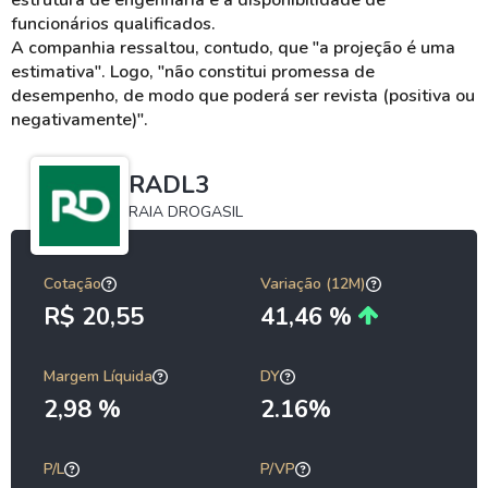
estrutura de engenharia e a disponibilidade
de
funcionários qualificados.
A companhia ressaltou, contudo, que "a projeção é uma
estimativa". Logo, "não constitui promessa de
desempenho, de modo que poderá ser revista (positiva ou
negativamente)".
RADL3
RAIA DROGASIL
Cotação
Variação (12M)
R$ 20,55
41,46 %
Margem Líquida
DY
2,98 %
2.16%
P/L
P/VP