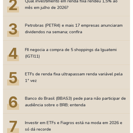
2
Qual investimento em renda fixa rendeu 1,5% ao
mês em julho de 2026?
3
Petrobras (PETR4) e mais 17 empresas anunciaram
dividendos na semana; confira
4
FII negocia a compra de 5 shoppings da Iguatemi
(IGTI11)
5
ETFs de renda fixa ultrapassam renda variável pela
1ª vez
6
Banco do Brasil (BBAS3) pede para não participar de
audiência sobre o BRB; entenda
7
Investir em ETFs e Fiagros está na moda em 2026 e
só dá recorde