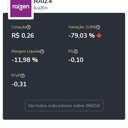
RAIZ4
RAÍZEN
Cotação
Variação (12M)
R$ 0,26
-79,03 %
Margem Líquida
P/L
-11,98 %
-0,10
P/VP
-0,31
Ver todos indicadores sobre (RAIZ4)