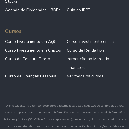
Stocks
Agenda de Dividendos - BDRs
Guia do IRPF
Cursos
Curso Investimento em Ações
Curso Investimento em FIIs
Curso Investimento em Criptos
Curso de Renda Fixa
Curso de Tesouro Direto
Introdução ao Mercado
Financeiro
Curso de Finanças Pessoais
Ver todos os cursos
O Investidor10 não tem como objetivo a recomendação e/ou sugestão de compra de ativos.
Nosso site possui caráter meramente informativo e educativo, sempre trazendo informações
de fontes públicas (B3, CVM e RI das empresas, etc.), deste modo, não nos responsabilizamos
por qualquer decisão que o investidor venha a tomar a partir das informações contidas em