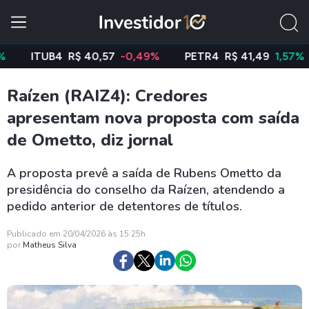
ITUB4
R$ 40,57
-0,49%
PETR4
R$ 41,49
1,57%
V
Raízen (RAIZ4): Credores
apresentam nova proposta com saída
de Ometto, diz jornal
A proposta prevê a saída de Rubens Ometto da
presidência do conselho da Raízen, atendendo a
pedido anterior de detentores de títulos.
Publicado em 20/04/2026 às 15:25h
por
Matheus Silva