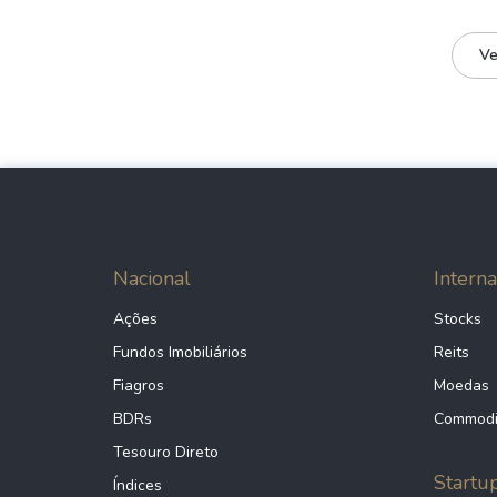
Ve
Nacional
Interna
Ações
Stocks
Fundos Imobiliários
Reits
Fiagros
Moedas
BDRs
Commodi
Tesouro Direto
Startu
Índices