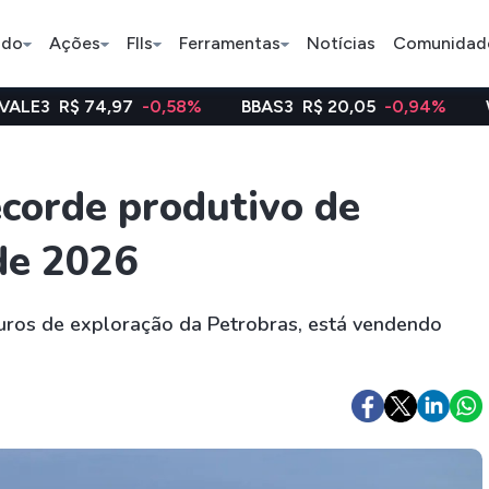
ado
Ações
FIIs
Ferramentas
Notícias
Comunidad
,97
-0,58%
BBAS3
R$ 20,05
-0,94%
WEGE3
R$ 48
Pe
ecorde produtivo de
de 2026
Ação
BDR
FII
Bradesco
JBS
TRXF11
uros de exploração da Petrobras, está vendendo
ETFs
Stocks
Criptomo
BOVA11
Tesla
Bitcoin
IVVB11
Apple
Ethereum
SMAL11
Amazon
Binance C