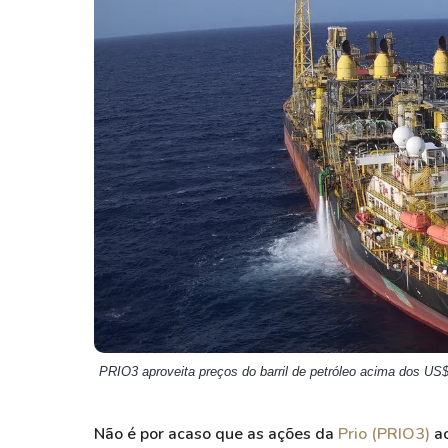
Weg
XPLG11
Klabin
KNRI11
Petrobrás
KNCR11
Ver todos
Ver todos
PRIO3 aproveita preços do barril de petróleo acima dos US
Não é por acaso que as ações da
Prio (PRIO3)
ac