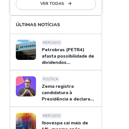
VER TODAS
ÚLTIMAS NOTÍCIAS
MERCADO
Petrobras (PETR4)
afasta possibilidade de
dividendos
extraordinários em
2026; entenda
POLÍTICA
Zema registra
candidatura à
Presidência e declara
patrimônio de R$ 178
mi
MERCADO
Ibovespa cai mais de