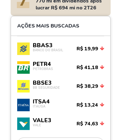
7
770 mi em dividendos após
lucrar R$ 694 mi no 2T26
AÇÕES MAIS BUSCADAS
BBAS3
R$ 19,99
BANCO DO BRASIL
PETR4
R$ 41,18
PETROBRAS
BBSE3
R$ 38,29
BB SEGURIDADE
ITSA4
R$ 13,24
ITAÚSA
VALE3
R$ 74,63
VALE