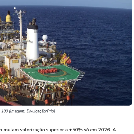
HASH11
Google
Dogecoin
GOLD11
Meta
Solana
XINA11
Coca-Cola
Cardano
Ver todos
Ver todos
Ver todos
$ 100 (Imagem: Divulgação/Prio)
umulam valorização superior a +50% só em 2026. A