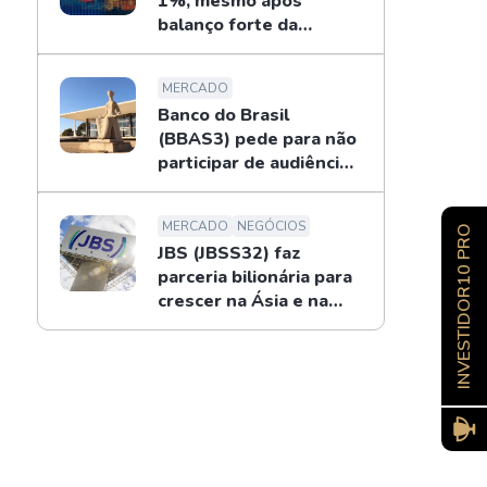
1%, mesmo após
balanço forte da
Petrobras
MERCADO
Banco do Brasil
(BBAS3) pede para não
participar de audiência
sobre o BRB; entenda
MERCADO
NEGÓCIOS
INVESTIDOR10 PRO
JBS (JBSS32) faz
parceria bilionária para
crescer na Ásia e na
Oceania