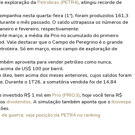
de exploração da
Petrobras (PETR4)
, atingiu recorde de
ompanhia nesta quarta-feira (1º), foram produzidos 161,3
) durante o mês passado. O saldo ultrapassa os números de
neiro e fevereiro, respectivamente.
ante março, a média da Prio no acumulado do primeiro
pd. Vale destacar que o Campo de Peregrino é o grande
etroleira. Só em março, esse campo de exploração de
 também aproveita para vender petróleo como nunca,
acima de US$ 100 por barril.
de óleo, bem acima dos meses anteriores, cujos saldos foram
e. Durante o 1T26, a somatória vendida foi de 14,84
se investido R$ 1 mil em
Prio (PRIO3)
, hoje você teria R$
dos
dividendos
. A simulação também aponta que o
Ibovespa
ções.
 de guerra; veja posição da PETR4 no ranking