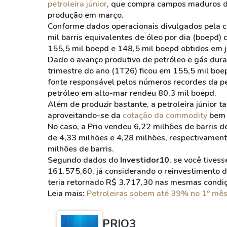
petroleira júnior
, que compra campos maduros 
produção em março.
Conforme dados operacionais divulgados pela c
mil barris equivalentes de óleo por dia (boepd
155,5 mil boepd e 148,5 mil boepd obtidos em ja
Dado o avanço produtivo de petróleo e gás dur
trimestre do ano (1T26) ficou em 155,5 mil boe
fonte responsável pelos números recordes da p
petróleo em alto-mar rendeu 80,3 mil boepd.
Além de produzir bastante, a petroleira júnior
aproveitando-se da
cotação da commodity
bem 
No caso, a Prio vendeu 6,22 milhões de barris 
de 4,33 milhões e 4,28 milhões, respectivament
milhões de barris.
Segundo dados do
Investidor10
, se você tives
161.575,60, já considerando o reinvestimento 
teria retornado R$ 3.717,30 nas mesmas condi
Leia mais:
Petroleiras sobem até 39% no 1º mês
PRIO3