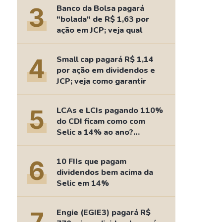
Comparador de Ativos
3
Banco da Bolsa pagará
As Ações Mais Buscadas
"bolada" de R$ 1,63 por
ação em JCP; veja qual
Guia do Iniciante
4
Small cap pagará R$ 1,14
por ação em dividendos e
JCP; veja como garantir
5
LCAs e LCIs pagando 110%
do CDI ficam como com
Selic a 14% ao ano?
Fizemos as contas
6
10 FIIs que pagam
dividendos bem acima da
Selic em 14%
Engie (EGIE3) pagará R$