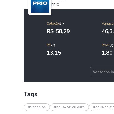
PRIO
Cotação
Variaçã
R$ 58,29
46,
P/L
P/VP
13,15
1,80
Ver todos i
Tags
NEGÓCIOS
BOLSA DE VALORES
COMMODITI