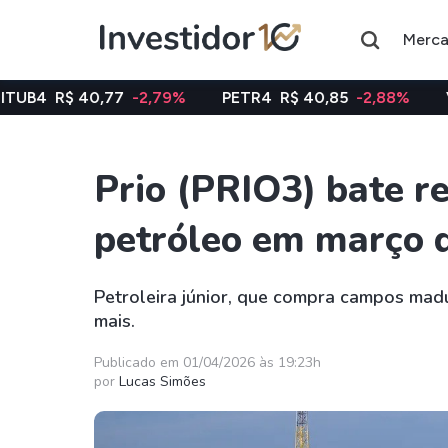
Merc
,77
-2,79%
PETR4
R$ 40,85
-2,88%
VALE3
R$ 74
Prio (PRIO3) bate r
Assuntos do momento
petróleo em março 
Índice
Ação
Ibovespa
Petrobras
Petroleira júnior, que compra campos mad
mais.
Ações
FIIs
Taesa
XPML11
Publicado em 01/04/2026 às 19:23h
por
Lucas Simões
Itausa
RECR11
Ambev
HGLG11