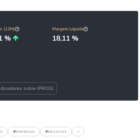
o (12M)
Margem Líquida
31 %
18,11 %
ndicadores sobre (PRIO3)
ES
EMPRESAS
NEGOCIOS