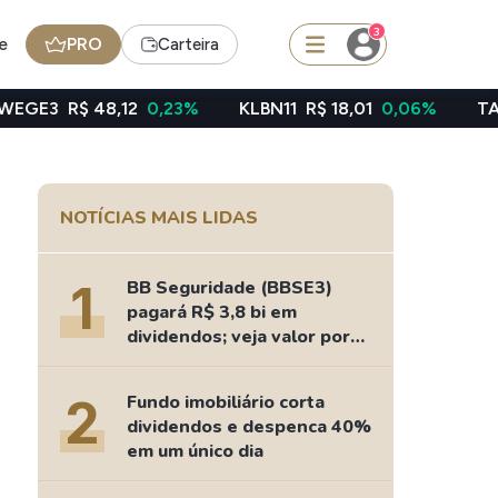
3
e
PRO
Carteira
,12
0,23%
KLBN11
R$ 18,01
0,06%
TAEE11
R$ 39,4
squisar
NOTÍCIAS MAIS LIDAS
Ferramenta
Dividendos
1
BB Seguridade (BBSE3)
pagará R$ 3,8 bi em
dividendos; veja valor por
ação
edas
Ideias
2
Fundo imobiliário corta
Agenda de Dividendos
dividendos e despenca 40%
Radar do Dividendo Inteligente
em um único dia
oin - BNB
Carteiras Recomendadas