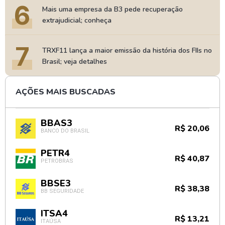
6
Mais uma empresa da B3 pede recuperação
extrajudicial; conheça
7
TRXF11 lança a maior emissão da história dos FIIs no
Brasil; veja detalhes
AÇÕES MAIS BUSCADAS
BBAS3
R$ 20,06
BANCO DO BRASIL
PETR4
R$ 40,87
PETROBRAS
BBSE3
R$ 38,38
BB SEGURIDADE
ITSA4
R$ 13,21
ITAÚSA