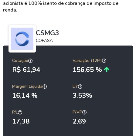
acionista é 100% isento de cobrança de imposto de
renda.
CSMG3
COPASA
Cotação
Variação (12M)
R$ 61,94
156,65 %
Margem Líquida
DY
16,14 %
3.53%
P/L
P/VP
17,38
2,69