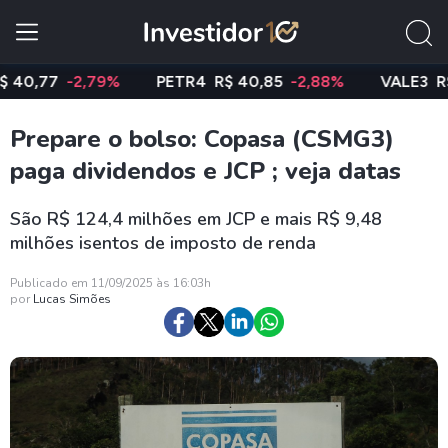
77
-2,79%
PETR4
R$ 40,85
-2,88%
VALE3
R$ 74,
Prepare o bolso: Copasa (CSMG3)
paga dividendos e JCP ; veja datas
São R$ 124,4 milhões em JCP e mais R$ 9,48
milhões isentos de imposto de renda
Publicado em 11/09/2025 às 16:03h
por
Lucas Simões