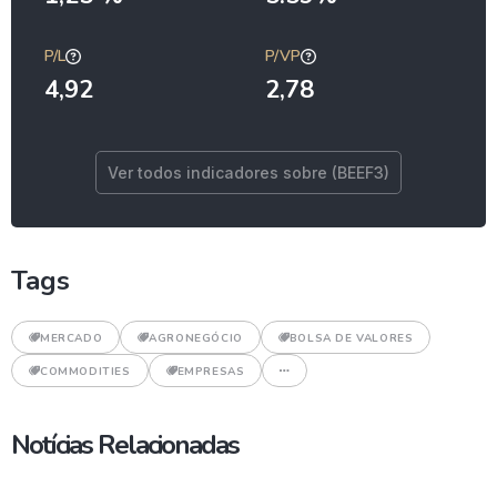
P/L
P/VP
4,92
2,78
Ver todos indicadores sobre (BEEF3)
Tags
MERCADO
AGRONEGÓCIO
BOLSA DE VALORES
COMMODITIES
EMPRESAS
Notícias Relacionadas