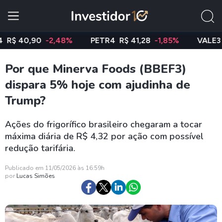
40,90
-2,48%
PETR4
R$ 41,28
-1,85%
VALE3
R$ 7
Por que Minerva Foods (BBEF3)
dispara 5% hoje com ajudinha de
Trump?
Ações do frigorífico brasileiro chegaram a tocar
máxima diária de R$ 4,32 por ação com possível
redução tarifária.
Publicado em 11/05/2026 às 16:59h
por
Lucas Simões