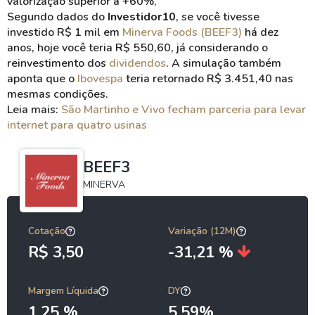
valorização superior a +60%,
Segundo dados do
Investidor10
, se você tivesse
investido R$ 1 mil em
Minerva Foods (BEEF3)
há dez
anos, hoje você teria R$ 550,60, já considerando o
reinvestimento dos
dividendos
. A simulação também
aponta que o
Ibovespa
teria retornado R$ 3.451,40 nas
mesmas condições.
Leia mais:
São Martinho e Vivo fecham parceria para levar
internet para quatro usinas
BEEF3
MINERVA
Cotação
Variação (12M)
R$ 3,50
-31,21 %
Margem Líquida
DY
1,25 %
5.59%