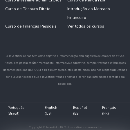
Curso Investimento em Criptos
Curso de Renda Fixa
Curso de Tesouro Direto
Introdução ao Mercado
Financeiro
Curso de Finanças Pessoais
Ver todos os cursos
O Investidor10 não tem como objetivo a recomendação e/ou sugestão de compra de ativos.
Nosso site possui caráter meramente informativo e educativo, sempre trazendo informações
de fontes públicas (B3, CVM e RI das empresas, etc.), deste modo, não nos responsabilizamos
por qualquer decisão que o investidor venha a tomar a partir das informações contidas em
nosso site.
Português
English
Español
Français
(Brasil)
(US)
(ES)
(FR)
Copyright © Investidor10. Todos os direitos reservados