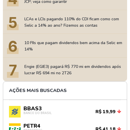
JCP; veja como garantir
5
LCAs e LCIs pagando 110% do CDI ficam como com
Selic a 14% ao ano? Fizemos as contas
6
10 FIIs que pagam dividendos bem acima da Selic em
14%
7
Engie (EGIE3) pagará R$ 770 mi em dividendos após
lucrar R$ 694 mi no 2T26
AÇÕES MAIS BUSCADAS
BBAS3
R$ 19,99
BANCO DO BRASIL
PETR4
R$ 41,18