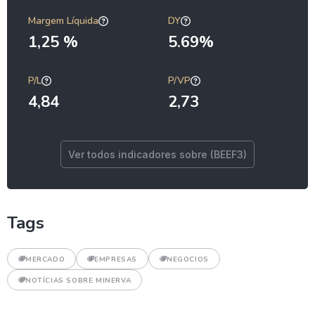
Margem Líquida
DY
1,25 %
5.69%
P/L
P/VP
4,84
2,73
Ver todos indicadores sobre (BEEF3)
Tags
MERCADO
EMPRESAS
NEGOCIOS
NOTÍCIAS SOBRE MINERVA