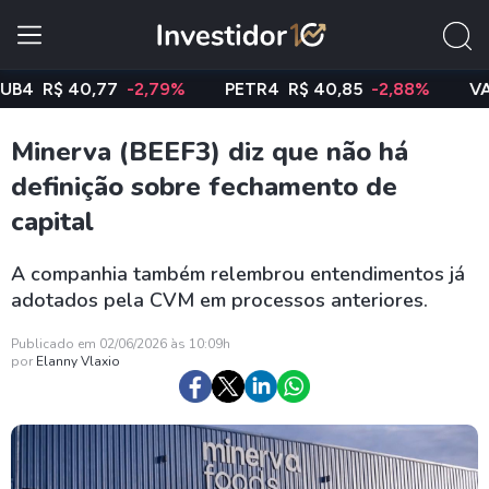
R$ 40,77
-2,79%
PETR4
R$ 40,85
-2,88%
VALE3
Minerva (BEEF3) diz que não há
definição sobre fechamento de
capital
A companhia também relembrou entendimentos já
adotados pela CVM em processos anteriores.
Publicado em 02/06/2026 às 10:09h
por
Elanny Vlaxio