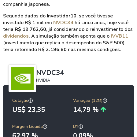
companhia japonesa.
Segundo dados do
Investidor10
, se você tivesse
investido R$ 1 mil em
NVDC34
há cinco anos, hoje você
teria
R$ 19.762,60
, já considerando o reinvestimento dos
dividendos
. A simulação também aponta que o
IVVB11
(investimento que replica o desempenho do S&P 500)
teria retornado
R$ 2.196,80
nas mesmas condições.
NVDC34
NVIDIA
Cotação
Variação (12M)
US$ 23,35
14,79 %
Margem Líquida
DY
62,97 %
0,09%