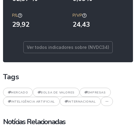
P/L
P/VP
29,92
24,43
Ver todos indicadores sobre (NVDC34)
Tags
MERCADO
BOLSA DE VALORES
EMPRESAS
INTELIGÊNCIA ARTIFICIAL
INTERNACIONAL
Notícias Relacionadas