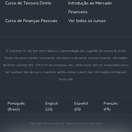
Curso de Tesouro Direto
Introdução ao Mercado
Financeiro
Curso de Finanças Pessoais
Ver todos os cursos
O Investidor10 não tem como objetivo a recomendação e/ou sugestão de compra de ativos.
Nosso site possui caráter meramente informativo e educativo, sempre trazendo informações
de fontes públicas (B3, CVM e RI das empresas, etc.), deste modo, não nos responsabilizamos
por qualquer decisão que o investidor venha a tomar a partir das informações contidas em
nosso site.
Português
English
Español
Français
(Brasil)
(US)
(ES)
(FR)
Copyright © Investidor10. Todos os direitos reservados