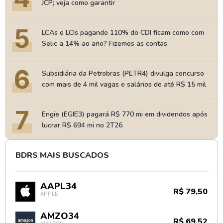
JCP; veja como garantir
5
LCAs e LCIs pagando 110% do CDI ficam como com
Selic a 14% ao ano? Fizemos as contas
6
Subsidiária da Petrobras (PETR4) divulga concurso
com mais de 4 mil vagas e salários de até R$ 15 mil
7
Engie (EGIE3) pagará R$ 770 mi em dividendos após
lucrar R$ 694 mi no 2T26
BDRS MAIS BUSCADOS
AAPL34
R$ 79,50
APPLE
AMZO34
R$ 69,52