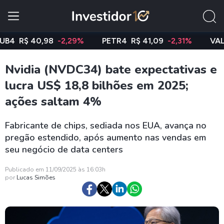
R$ 40,98
-2,29%
PETR4
R$ 41,09
-2,31%
VALE3
R
Nvidia (NVDC34) bate expectativas e
lucra US$ 18,8 bilhões em 2025;
ações saltam 4%
Fabricante de chips, sediada nos EUA, avança no
pregão estendido, após aumento nas vendas em
seu negócio de data centers
Publicado em 11/09/2025 às 16:03h
por
Lucas Simões