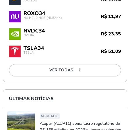
AMAZON
ROXO34
R$ 11,97
NU HOLDINGS (NUBANK)
NVDC34
R$ 23,35
NVIDIA
TSLA34
R$ 51,09
TESLA
VER TODAS
ÚLTIMAS NOTÍCIAS
MERCADO
Alupar (ALUP11) soma lucro regulatório de
R$ 159 milhões no 2T26 e libera dividendos