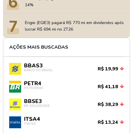
6
14%
7
Engie (EGIE3) pagará R$ 770 mi em dividendos após
lucrar R$ 694 mi no 2T26
AÇÕES MAIS BUSCADAS
BBAS3
R$ 19,99
BANCO DO BRASIL
PETR4
R$ 41,18
PETROBRAS
BBSE3
R$ 38,29
BB SEGURIDADE
ITSA4
R$ 13,24
ITAÚSA