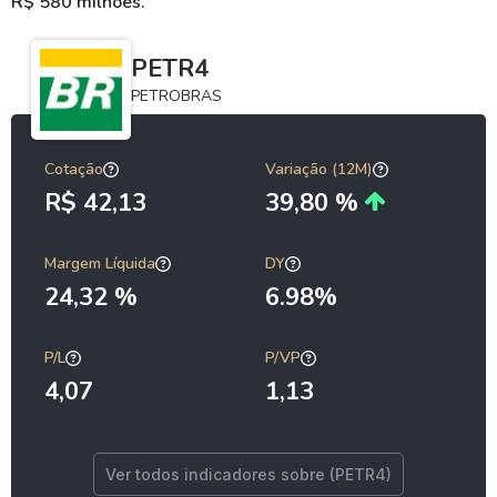
R$ 580 milhões.
PETR4
PETROBRAS
Cotação
Variação (12M)
R$ 42,13
39,80 %
Margem Líquida
DY
24,32 %
6.98%
P/L
P/VP
4,07
1,13
Ver todos indicadores sobre (PETR4)