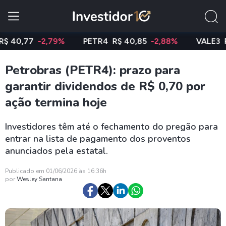
,77
-2,79%
PETR4
R$ 40,85
-2,88%
VALE3
R$ 74
Petrobras (PETR4): prazo para
garantir dividendos de R$ 0,70 por
ação termina hoje
Investidores têm até o fechamento do pregão para
entrar na lista de pagamento dos proventos
anunciados pela estatal.
Publicado em 01/06/2026 às 16:36h
por
Wesley Santana