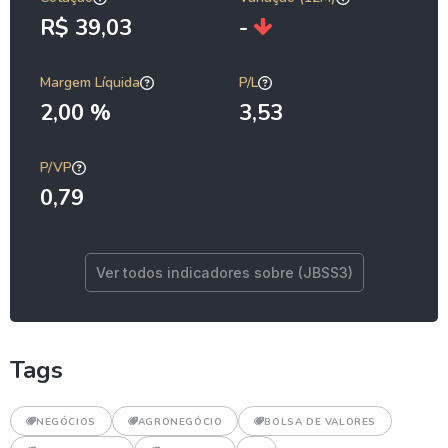
R$ 39,03
-
Margem Líquida
P/L
2,00 %
3,53
P/VP
0,79
Ver todos indicadores sobre (JBSS3)
Tags
NEGÓCIOS
AGRONEGÓCIO
BOLSA DE VALORES