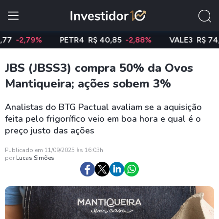
2,79%
PETR4
R$ 40,85
-2,88%
VALE3
R$ 74,97
-
JBS (JBSS3) compra 50% da Ovos
Mantiqueira; ações sobem 3%
Analistas do BTG Pactual avaliam se a aquisição
feita pelo frigorífico veio em boa hora e qual é o
preço justo das ações
Publicado em 11/09/2025 às 16:03h
por
Lucas Simões