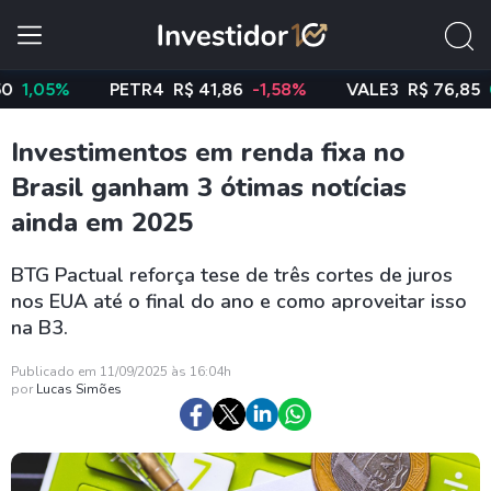
5%
PETR4
R$ 41,86
-1,58%
VALE3
R$ 76,85
0,67%
Investimentos em renda fixa no
Brasil ganham 3 ótimas notícias
ainda em 2025
BTG Pactual reforça tese de três cortes de juros
nos EUA até o final do ano e como aproveitar isso
na B3.
Publicado em 11/09/2025 às 16:04h
por
Lucas Simões