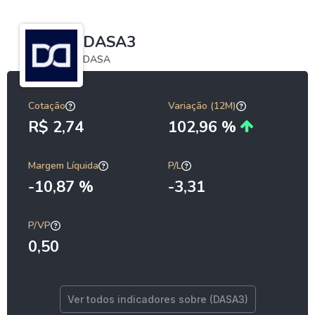
DASA3
DASA
Cotação
Variação (12M)
R$ 2,74
102,96 %
Margem Líquida
P/L
-10,87 %
-3,31
P/VP
0,50
Ver todos indicadores sobre (DASA3)