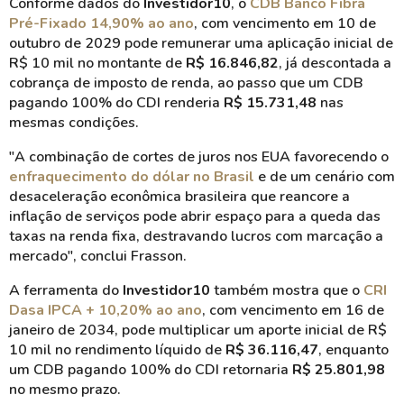
Conforme dados do
Investidor10
, o
CDB Banco Fibra
Pré-Fixado 14,90% ao ano
, com vencimento em 10 de
outubro de 2029 pode remunerar uma aplicação inicial de
R$ 10 mil no montante de
R$ 16.846,82
, já descontada a
cobrança de imposto de renda, ao passo que um CDB
pagando 100% do CDI renderia
R$ 15.731,48
nas
mesmas condições.
"A combinação de cortes de juros nos EUA favorecendo o
enfraquecimento do dólar no Brasil
e de um cenário com
desaceleração econômica brasileira que reancore a
inflação de serviços pode abrir espaço para a queda das
taxas na renda fixa, destravando lucros com marcação a
mercado", conclui Frasson.
A ferramenta do
Investidor10
também mostra que o
CRI
Dasa IPCA + 10,20% ao ano
, com vencimento em 16 de
janeiro de 2034, pode multiplicar um aporte inicial de R$
10 mil no rendimento líquido de
R$ 36.116,47
, enquanto
um CDB pagando 100% do CDI retornaria
R$ 25.801,98
no mesmo prazo.