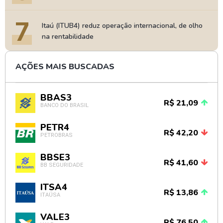
7
Itaú (ITUB4) reduz operação internacional, de olho
na rentabilidade
AÇÕES MAIS BUSCADAS
BBAS3
R$ 21,09
BANCO DO BRASIL
PETR4
R$ 42,20
PETROBRAS
BBSE3
R$ 41,60
BB SEGURIDADE
ITSA4
R$ 13,86
ITAÚSA
VALE3
R$ 76,50