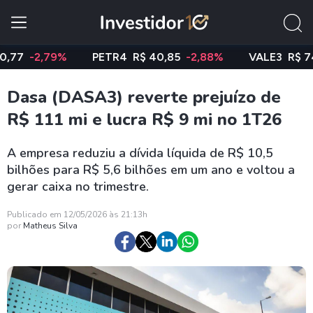
-2,79%
PETR4
R$ 40,85
-2,88%
VALE3
R$ 74,97
Dasa (DASA3) reverte prejuízo de
R$ 111 mi e lucra R$ 9 mi no 1T26
A empresa reduziu a dívida líquida de R$ 10,5
bilhões para R$ 5,6 bilhões em um ano e voltou a
gerar caixa no trimestre.
Publicado em 12/05/2026 às 21:13h
por
Matheus Silva