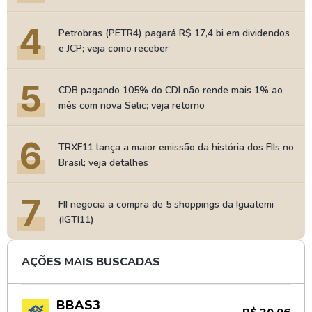
4
Petrobras (PETR4) pagará R$ 17,4 bi em dividendos
e JCP; veja como receber
5
CDB pagando 105% do CDI não rende mais 1% ao
mês com nova Selic; veja retorno
6
TRXF11 lança a maior emissão da história dos FIIs no
Brasil; veja detalhes
7
FII negocia a compra de 5 shoppings da Iguatemi
(IGTI11)
AÇÕES MAIS BUSCADAS
BBAS3