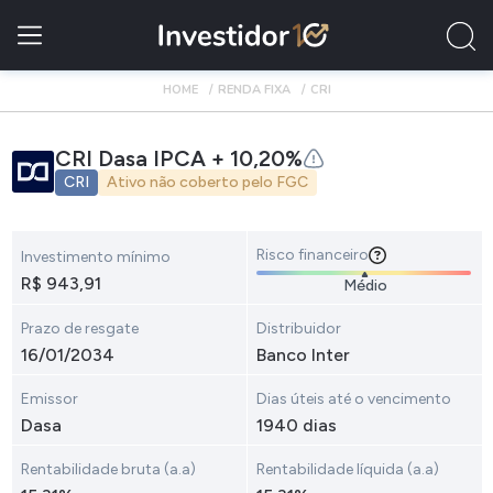
HOME
RENDA FIXA
CRI
CRI Dasa IPCA + 10,20%
CRI
Ativo não coberto pelo FGC
Risco financeiro
Investimento mínimo
R$ 943,91
Médio
Prazo de resgate
Distribuidor
16/01/2034
Banco Inter
Emissor
Dias úteis até o vencimento
Dasa
1940 dias
Rentabilidade bruta (a.a)
Rentabilidade líquida (a.a)