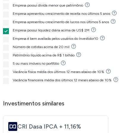
Empresa possui dívida menor que patrimônio
pacientes.
Empresa apresentou crescimento de receita nos últimos 5 anos
Em termos de estrutura operacional, a Dasa é classificada como
Empresa apresentou crescimento de lucros nos últimos 5 anos
uma large cap, tendo suas ações negociadas na B3 sob o ticker
Empresa possui liquidez diária acima de US$ 2M
DASA3
, com opção de negociação no mercado fracionário sob o
Empresa é bem avaliada pelos usuários do Investidor10
código
DASA3F
.
Número de cotistas acima de 20 mil
Patrimônio líquido acima de R$ 1 bilhão
5 ou mais imóveis no portfólio
Vacância física média dos últimos 12 meses abaixo de 10%
História e quando foi criada a
Vacância financeira média dos últimos 12 meses abaixo de 10%
Diagnósticos da América S.A.
A história da Dasa teve início em 1961, na cidade de São Paulo,
Investimentos similares
com a fundação da Médicos Associados em Patologia Clínica
(MAP) pelos médicos Humberto Delboni Filho e Raul Dias Santos.
CRI Dasa IPCA + 11,16%
Nos anos 1970, o médico Caio Auriemo tornou-se sócio do