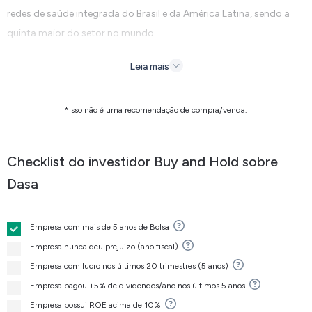
redes de saúde integrada do Brasil e da América Latina, sendo a
quinta maior do setor no mundo.
A empresa oferece uma ampla gama de serviços, incluindo exames
Leia mais
laboratoriais, diagnósticos por imagem, vacinação, genômica,
oncologia, coordenação de cuidados, atenção primária e
*Isso não é uma recomendação de compra/venda.
secundária, telemedicina e pronto atendimento.
A Dasa opera em todo o território brasileiro, com presença
Checklist do investidor Buy and Hold sobre
significativa em diversas cidades, atendendo a uma ampla base de
Dasa
clientes por meio de suas unidades de medicina diagnóstica e
grupo hospitalar.
Empresa com mais de 5 anos de Bolsa
Empresa nunca deu prejuízo (ano fiscal)
Com atuação focada na integração de cuidados de saúde, a
Empresa com lucro nos últimos 20 trimestres (5 anos)
empresa aproxima a comunidade médica de hospitais, clínicas e
Empresa pagou +5% de dividendos/ano nos últimos 5 anos
laboratórios, além de investir em ciência, tecnologia e propósito
Empresa possui ROE acima de 10%
para oferecer um atendimento completo e contínuo aos