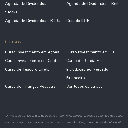
Agenda de Dividendos -
Agenda de Dividendos - Reits
Stocks
Agenda de Dividendos - BDRs
Guia do IRPF
Cursos
Curso Investimento em Ações
Curso Investimento em FIIs
Curso Investimento em Criptos
Curso de Renda Fixa
Curso de Tesouro Direto
Introdução ao Mercado
Financeiro
Curso de Finanças Pessoais
Ver todos os cursos
O Investidor10 não tem como objetivo a recomendação e/ou sugestão de compra de ativos.
Nosso site possui caráter meramente informativo e educativo, sempre trazendo informações