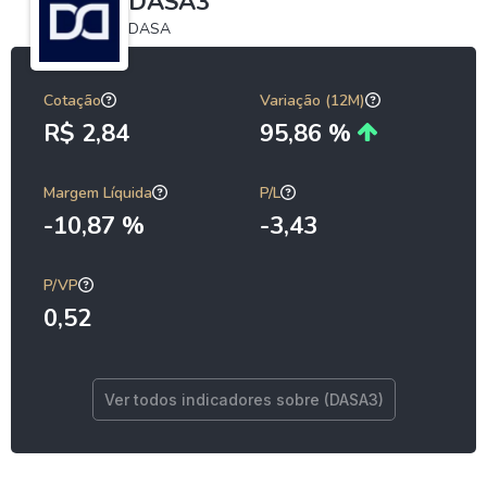
DASA3
DASA
Cotação
Variação (12M)
R$ 2,84
95,86 %
Margem Líquida
P/L
-10,87 %
-3,43
P/VP
0,52
Ver todos indicadores sobre (DASA3)