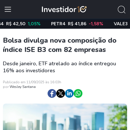
42,50
1,05%
PETR4
R$ 41,86
-1,58%
VALE3
R$ 76,
Bolsa divulga nova composição do
índice ISE B3 com 82 empresas
Desde janeiro, ETF atrelado ao índice entregou
16% aos investidores
Publicado em 11/09/2025 às 16:03h
por
Wesley Santana